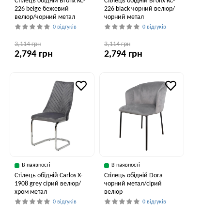
Стілець обідній Bronx KC-
Стілець обідній Bronx KC-
226 beige бежевий
226 black чорний велюр/
велюр/чорний метал
чорний метал
0 відгуків
0 відгуків
3,114 грн
3,114 грн
2,794 грн
2,794 грн
В наявності
В наявності
Стілець обідній Carlos X-
Стілець обідній Dora
1908 grey сірий велюр/
чорний метал/сірий
хром метал
велюр
0 відгуків
0 відгуків