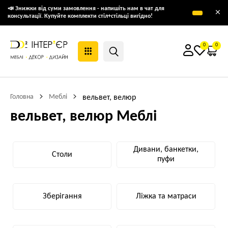
📣 Знижки від суми замовлення - напишіть нам в чат для
×
консультації. Купуйте комплекти стіл+стільці вигідно!
0
0
Головна
Меблі
вельвет, велюр
вельвет, велюр Меблі
Дивани, банкетки,
Столи
пуфи
Зберігання
Ліжка та матраси