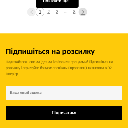
Показати ще
1
2
3
...
8
Підпишіться на розсилку
Надихайтеся новими ідеями і світовими трендами! Підпишіться на
розсилку і отримуйте бонуси: спеціальні пропозиції та знижки в D2
Інтер'єр
Підписатися