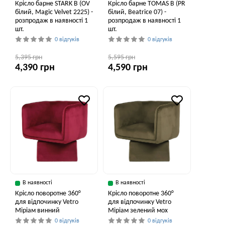
Крісло барне STARK B (OV
Крісло барне TOMAS B (PR
білий, Magic Velvet 2225) -
білий, Beatrice 07) -
розпродаж в наявності 1
розпродаж в наявності 1
шт.
шт.
0 відгуків
0 відгуків
5,395 грн
5,595 грн
4,390 грн
4,590 грн
В наявності
В наявності
Крісло поворотне 360°
Крісло поворотне 360°
для відпочинку Vetro
для відпочинку Vetro
Міріам винний
Міріам зелений мох
0 відгуків
0 відгуків