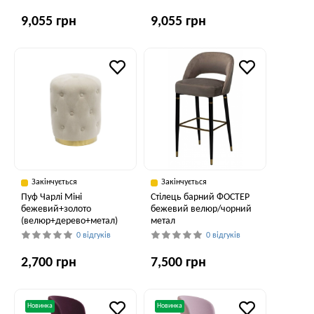
9,055 грн
9,055 грн
Закінчується
Закінчується
Пуф Чарлі Міні
Стілець барний ФОСТЕР
бежевий+золото
бежевий велюр/чорний
(велюр+дерево+метал)
метал
0 відгуків
0 відгуків
2,700 грн
7,500 грн
Новинка
Новинка