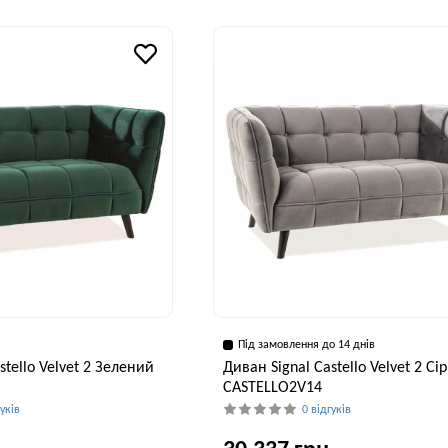
Висота, см
Ширина, см
В
89 см
46 см
Під замовлення до 14 днів
stello Velvet 2 Зелений
Диван Signal Castello Velvet 2 Сі
CASTELLO2V14
гуків
0 відгуків