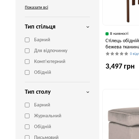
Показати всі
Тип стільця
В наявності
Барний
Cтілець обідній
бежева тканин
Для відпочинку
0 від
Комп'ютерний
3,497 грн
Обідній
Ширина, см
Тип столу
55 см
Барний
Журнальний
Обідній
Письмовий