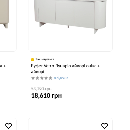
Закінчується
д +
Буфет Vetro Лунаріо айворі онікс +
айворі
0 відгуків
53,190 грн
18,610 грн
Глибина, см
Висота, см
45 см
81 см
исота, см
81 см