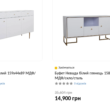
Закінчується
ілий 159x44x89 МДФ/
Буфет Невада білий глянець 15
МДФ/скло/сталь
гуків
0 відгуків
35,604 грн
14,900 грн