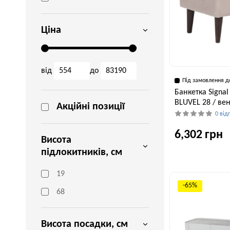
Ціна
від
до
Під замовлення д
Банкетка Signa
BLUVEL 28 / в
Акційні позиції
0 від
6,302 грн
Висота
підлокитників, см
Ширина, см
19
60 см
-65%
68
Висота посадки, см