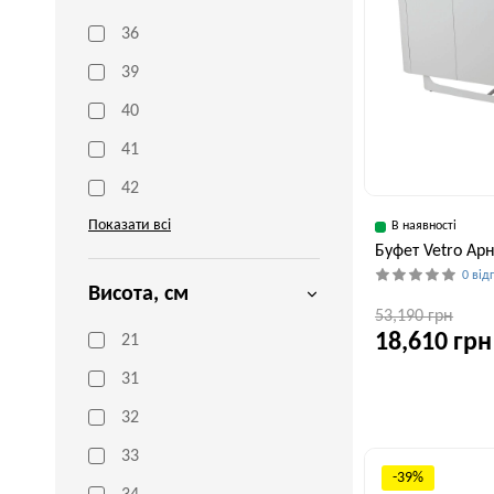
36
39
40
41
42
Показати всі
В наявності
Буфет Vetro Арн
0 від
Висота, см
53,190 грн
18,610 грн
21
31
Глибина, см
32
44 см
33
-39%