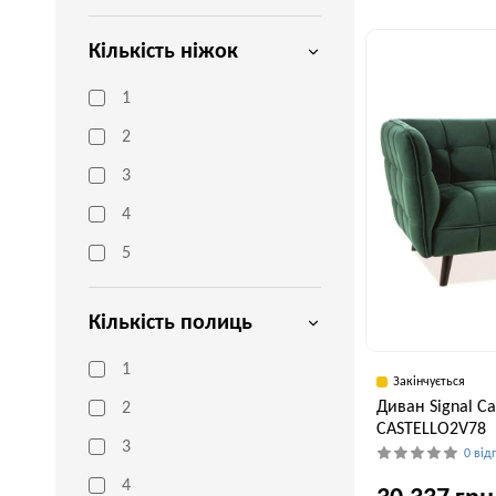
Ширина, см
44,5 см
Кількість ніжок
1
2
3
4
5
Кількість полиць
1
Закінчується
Диван Signal Ca
2
CASTELLO2V78
3
0 від
4