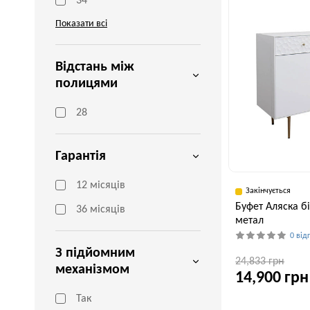
34
Показати всі
Відстань між
полицями
28
Гарантія
12 місяців
Закінчується
Буфет Аляска б
36 місяців
метал
0 від
З підйомним
24,833 грн
механізмом
14,900 грн
Так