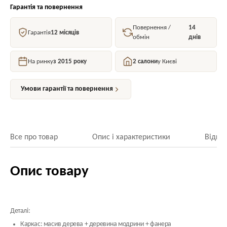
Гарантія та повернення
Повернення /
14
Гарантія
12 місяців
обмін
днів
На ринку
з 2015 року
2 салони
у Києві
Умови гарантії та повернення
Все про товар
Опис і характеристики
Відгук
Опис товару
Деталі:
Каркас: масив дерева + деревина модрини + фанера