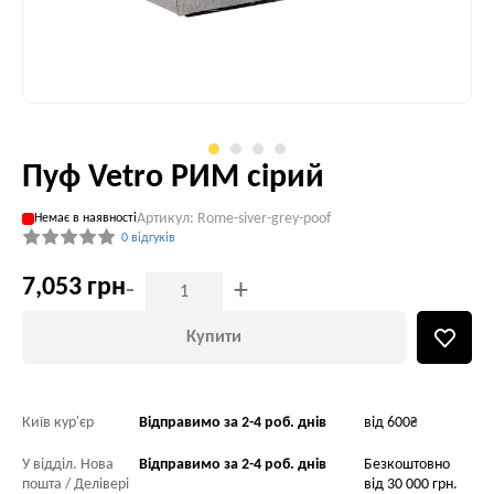
Пуф Vetro РИМ сірий
Артикул: Rome-siver-grey-poof
Немає в наявності
0 відгуків
7,053 грн
-
+
Купити
Київ кур'єр
Відправимо за 2-4 роб. днів
від 600₴
У відділ. Нова
Відправимо за 2-4 роб. днів
Безкоштовно
пошта / Делівері
від 30 000 грн.