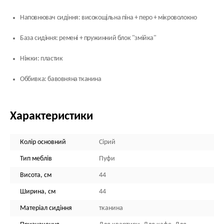
Наповнювач сидіння: високощільна піна + перо + мікроволокно
База сидіння: ремені + пружинний блок "змійка"
Ніжки: пластик
Оббивка: бавовняна тканина
Характеристики
Колір основний
Сірий
Тип меблів
Пуфи
Висота, см
44
Ширина, см
44
Матеріал сидіння
тканина