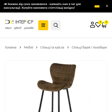
📣 Знижки від суми замовлення - напишіть нам в чат для
×
консультації. Купуйте комплекти стіл+стільці вигідно!
0
0
Головна
Меблі
Стільці та крісла
Стільці барні / полубарні