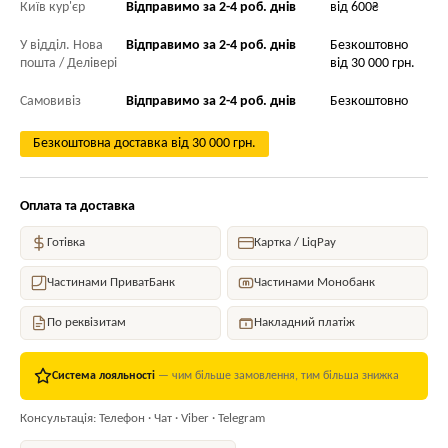
Київ кур'єр
Відправимо за 2-4 роб. днів
від 600₴
У відділ. Нова
Відправимо за 2-4 роб. днів
Безкоштовно
пошта / Делівері
від 30 000 грн.
Самовивіз
Відправимо за 2-4 роб. днів
Безкоштовно
Безкоштовна доставка від 30 000 грн.
Оплата та доставка
Готівка
Картка / LiqPay
Частинами ПриватБанк
Частинами Монобанк
По реквізитам
Накладний платіж
Система лояльності
— чим більше замовлення, тим більша знижка
Консультація: Телефон · Чат · Viber · Telegram