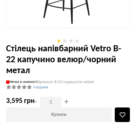
Стілець напівбарний Vetro B-
22 капучино велюр/чорний
метал
Артикул: B-22-cappuccino-velvet
Немає в наявності
0 відгуків
3,595 грн
-
+
Купити