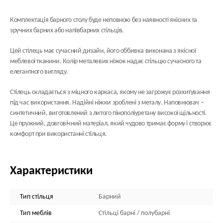
Комплектація барного столу буде неповною без наявності якісних та
зручних барних або напівбарних стільців.
Цей стілець має сучасний дизайн, його оббивка виконана з якісної
меблевої тканини. Колір металевих ніжок надає стільцю сучасного та
елегантного вигляду.
Стілець складається з міцного каркаса, якому не загрожує розхитування
під час використання. Надійні ніжки зроблені з металу. Наповнювач –
синтетичний, виготовлений з литого пінополіуретану високої щільності.
Це пружний, довговічний матеріал, який чудово тримає форму і створює
комфорт при використанні стільця.
Характеристики
Тип стільця
Барний
Тип меблів
Стільці барні / полубарні