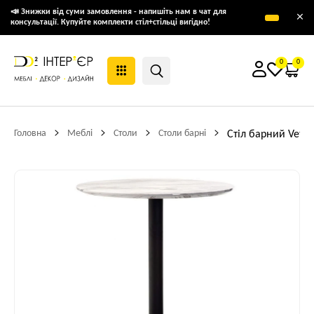
📣 Знижки від суми замовлення - напишіть нам в чат для
×
консультації. Купуйте комплекти стіл+стільці вигідно!
0
0
Головна
Меблі
Столи
Столи барні
Стіл барний Vetr