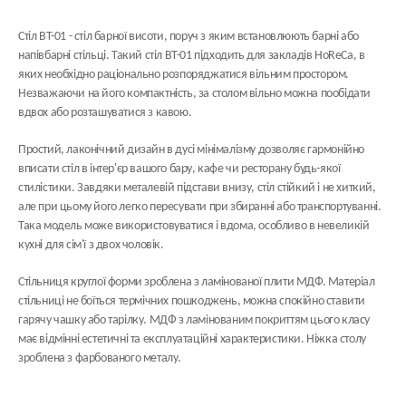
Стіл BT-01 - стіл барної висоти, поруч з яким встановлюють барні або
напівбарні стільці. Такий стіл BT-01 підходить для закладів HoReCa, в
яких необхідно раціонально розпоряджатися вільним простором.
Незважаючи на його компактність, за столом вільно можна пообідати
вдвох або розташуватися з кавою.
Простий, лаконічний дизайн в дусі мінімалізму дозволяє гармонійно
вписати стіл в інтер'єр вашого бару, кафе чи ресторану будь-якої
стилістики. Завдяки металевій підстави внизу, стіл стійкий і не хиткий,
але при цьому його легко пересувати при збиранні або транспортуванні.
Така модель може використовуватися і вдома, особливо в невеликій
кухні для сім'ї з двох чоловік.
Стільниця круглої форми зроблена з ламінованої плити МДФ. Матеріал
стільниці не боїться термічних пошкоджень, можна спокійно ставити
гарячу чашку або тарілку. МДФ з ламінованим покриттям цього класу
має відмінні естетичні та експлуатаційні характеристики. Ніжка столу
зроблена з фарбованого металу.