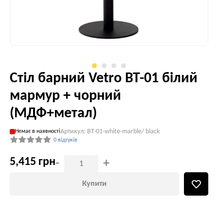
Стіл барний Vetro ВТ-01 білий
мармур + чорний
(МДФ+метал)
Артикул: BT-01-white-marble/ black
Немає в наявності
0 відгуків
5,415 грн
-
+
Купити