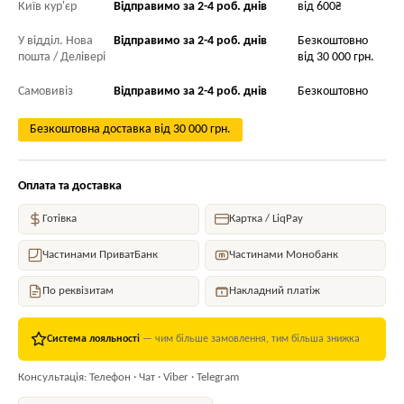
Київ кур'єр
Відправимо за 2-4 роб. днів
від 600₴
У відділ. Нова
Відправимо за 2-4 роб. днів
Безкоштовно
пошта / Делівері
від 30 000 грн.
Самовивіз
Відправимо за 2-4 роб. днів
Безкоштовно
Безкоштовна доставка від 30 000 грн.
Оплата та доставка
Готівка
Картка / LiqPay
Частинами ПриватБанк
Частинами Монобанк
По реквізитам
Накладний платіж
Система лояльності
— чим більше замовлення, тим більша знижка
Консультація: Телефон · Чат · Viber · Telegram