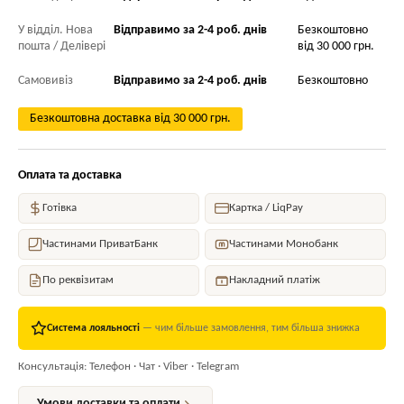
У відділ. Нова
Відправимо за 2-4 роб. днів
Безкоштовно
пошта / Делівері
від 30 000 грн.
Самовивіз
Відправимо за 2-4 роб. днів
Безкоштовно
Безкоштовна доставка від 30 000 грн.
Оплата та доставка
Готівка
Картка / LiqPay
Частинами ПриватБанк
Частинами Монобанк
По реквізитам
Накладний платіж
Система лояльності
— чим більше замовлення, тим більша знижка
Консультація: Телефон · Чат · Viber · Telegram
Умови доставки та оплати