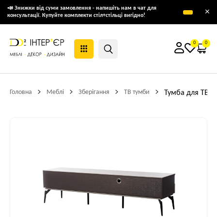
📣 Знижки від суми замовлення - напишіть нам в чат для
×
консультації. Купуйте комплекти стіл+стільці вигідно!
0
0
Головна
Меблі
Зберігання
ТВ тумби
Тумба для ТВ V