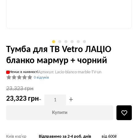
Тумба для ТВ Vetro ЛАЦІО
бланко мармур + чорний
Артикул: Lacio-blanco-marble-TV-un
Немає в наявності
0 відгуків
23,323 грн
23,323 грн
-
+
Купити
Київ кур'єр
Відправимо за 2-4 роб. днів
від 600₴