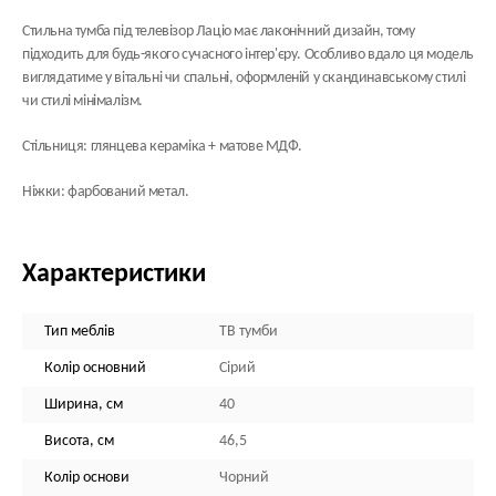
Стильна тумба під телевізор Лаціо має лаконічний дизайн, тому
підходить для будь-якого сучасного інтер'єру. Особливо вдало ця модель
виглядатиме у вітальні чи спальні, оформленій у скандинавському стилі
чи стилі мінімалізм.
Стільниця: глянцева кераміка + матове МДФ.
Ніжки: фарбований метал.
Характеристики
Тип меблів
ТВ тумби
Колір основний
Сірий
Ширина, см
40
Висота, см
46,5
Колір основи
Чорний