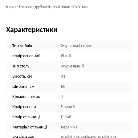
Каркас і основа: трубчасті чорні ніжки 20x20 мм.
Характеристики
Тип меблів
Журнальні столи
Колір основний
білий
Тип столу
Журнальний
Висота, см
41
Ширина, см
80
Кількість ніжок
1
Колір основи
Чорний
Колір стільниці
Білий
Матеріал стільниці
кераміка
Розміщення
Меблі для кабінету, Меблі для