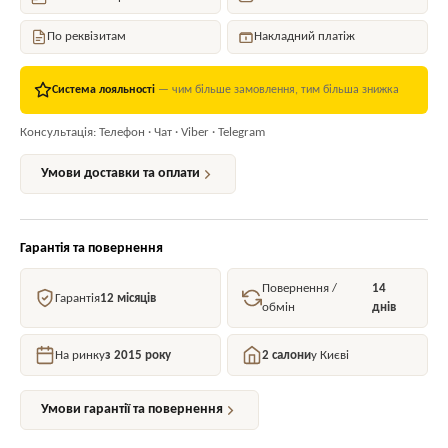
По реквізитам
Накладний платіж
Система лояльності
— чим більше замовлення, тим більша знижка
Консультація: Телефон · Чат · Viber · Telegram
Умови доставки та оплати
Гарантія та повернення
Повернення /
14
Гарантія
12 місяців
обмін
днів
На ринку
з 2015 року
2 салони
у Києві
Умови гарантії та повернення