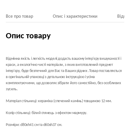
Все про товар
Опис і характеристики
Відгук
Опис товару
Відмінна якість і легкість моделі додасть вашому інтер'єру вишуканості і
краси, а екологічно чисті матеріали, з яких виготовлений предмет
інтер'єру, буде безпечний для Вас та Ваших рідних .Товар поставляється
в оригінальній упаковці з детальною інструкцією і усіма
комплектуючими, що дозволяє зібрати його самостійно, без особливих
зусиль.
Матеріал стільниці: кераміка (спечений камінь) товщиною 12 мм.
Колір стільниці: білий глянець з ефектом мармуру.
Розміри: d80xh41 см та d60xh37 см.