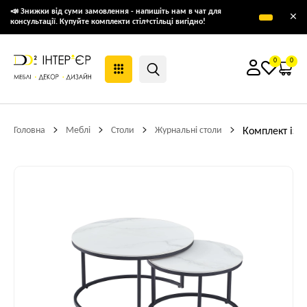
📣 Знижки від суми замовлення - напишіть нам в чат для
×
консультації. Купуйте комплекти стіл+стільці вигідно!
0
0
Головна
Меблі
Столи
Журнальні столи
Комплект із 