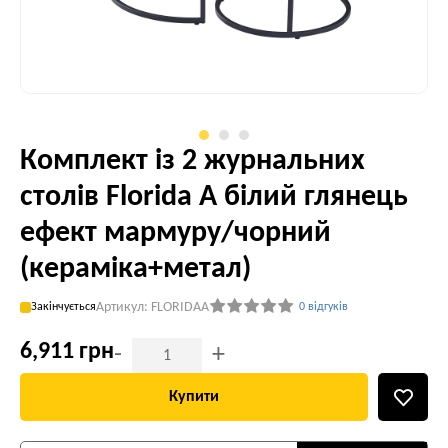
Комплект із 2 журнальних
столів Florida A білий глянець
ефект мармуру/чорний
(кераміка+метал)
Артикул: FLORIDAA
Закінчується
0 відгуків
6,911 грн
-
+
Купити