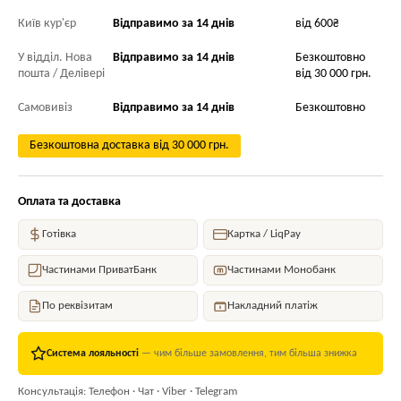
Київ кур'єр
Відправимо за 14 днів
від 600₴
У відділ. Нова
Відправимо за 14 днів
Безкоштовно
пошта / Делівері
від 30 000 грн.
Самовивіз
Відправимо за 14 днів
Безкоштовно
Безкоштовна доставка від 30 000 грн.
Оплата та доставка
Готівка
Картка / LiqPay
Частинами ПриватБанк
Частинами Монобанк
По реквізитам
Накладний платіж
Система лояльності
— чим більше замовлення, тим більша знижка
Консультація: Телефон · Чат · Viber · Telegram