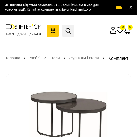
📣 Знижки від суми замовлення - напишіть нам в чат для
×
консультації. Купуйте комплекти стіл+стільці вигідно!
0
0
Головна
Меблі
Столи
Журнальні столи
Комплект із 2