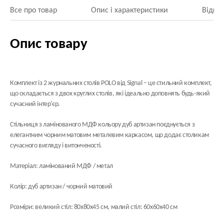
Все про товар
Опис і характеристики
Відгук
Опис товару
Комплект із 2 журнальних столів POLO від Signal – це стильний комплект,
що складається з двох круглих столів, які ідеально доповнять будь-який
сучасний інтер'єр.
Стільниця з ламінованого МДФ кольору дуб артизан поєднується з
елегантним чорним матовим металевим каркасом, що додає столикам
сучасного вигляду і витонченості.
Матеріал: ламінований МДФ / метал
Колір: дуб артизан / чорний матовий
Розміри: великий стіл: 80х80х45 см, малий стіл: 60х60х40 см