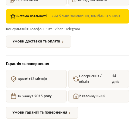
По реквізитам
Накладний платіж
Система лояльності
— чим більше замовлення, тим більша знижка
Консультація: Телефон · Чат · Viber · Telegram
Умови доставки та оплати
Гарантія та повернення
Повернення /
14
Гарантія
12 місяців
обмін
днів
На ринку
з 2015 року
2 салони
у Києві
Умови гарантії та повернення