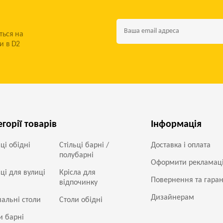
ться на
и в D2
егорії товарів
Інформація
ьці обідні
Стільці барні /
Доставка і оплата
полубарні
Оформити рекламац
ьці для вулиці
Крісла для
Повернення та гаран
відпочинку
Дизайнерам
альні столи
Столи обідні
и барні