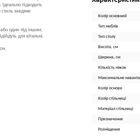
Характеристи
. Ідеально підходить
 стиль завдяки
Колір основний
Тип меблів
 або один під іншим,
дійдуть для вітальні.
Тип столу
Висота, см
см.
Ширина, см
Кількість ніжок
Максимальне наванта
Колір основи
Колір стільниці
Матеріал стільниці
Призначення
Розміщення