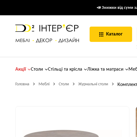
📣 Знижки від суми за
Каталог
Акції
Столи
Стільці та крісла
Ліжка та матраси
Меб
Головна
Меблі
Столи
Журнальні столи
Комплект 