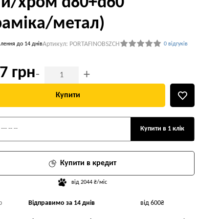
ий/хром d80+d60
раміка/метал)
Артикул: PORTAFINOBSZCH
лення до 14 днів
0 відгуків
7 грн
-
+
Купити
Купити в 1 клік
Купити в кредит
від 2044 ₴/міс
р
Відправимо за 14 днів
від 600₴