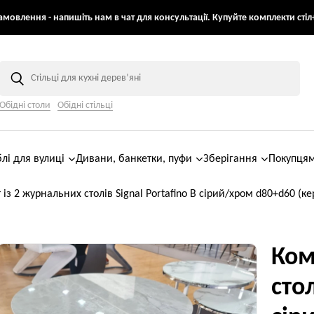
мовлення - напишіть нам в чат для консультації. Купуйте комплекти стіл+
Обідні столи
Обідні стільці
лі для вулиці
Дивани, банкетки, пуфи
Зберігання
Покупця
із 2 журнальних столів Signal Portafino B сірий/хром d80+d60 (к
Ком
стол