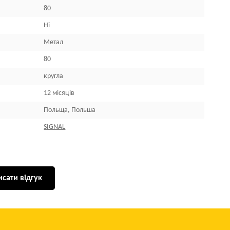
80
Ні
Метал
80
кругла
12 місяців
Польща, Польша
SIGNAL
сати відгук