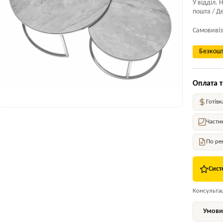
У відділ. 
пошта / Де
Самовивіз
Безкошт
Оплата т
Готівк
Части
По ре
Сист
Консультаці
Умови 