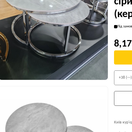
сір
(ке
Під замов
8,17
Київ кур'є