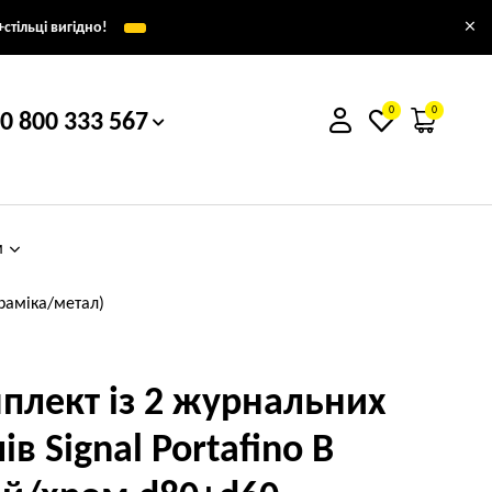
×
стільці вигідно!
0
0
0 800 333 567
м
ераміка/метал)
плект із 2 журнальних
ів Signal Portafino B