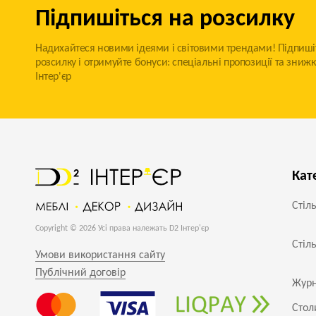
Підпишіться на розсилку
Надихайтеся новими ідеями і світовими трендами! Підпиші
розсилку і отримуйте бонуси: спеціальні пропозиції та знижк
Інтер'єр
Кат
Стіл
Copyright © 2026 Усі права належать D2 Інтер'єр
Стіл
Умови використання сайту
Публічний договір
Журн
Стол