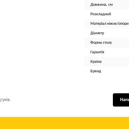
Довжина, см
Розкладний
Матеріал ніжок/опори
Діаметр
Форма столу
Гарантія
Країна
Бренд
гуків.
Напи