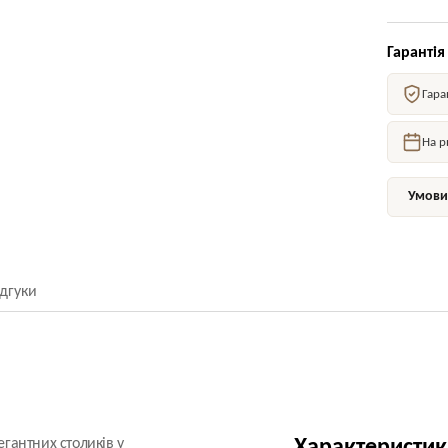
Гарантія
Гара
На р
Умови 
ідгуки
егантних столиків у