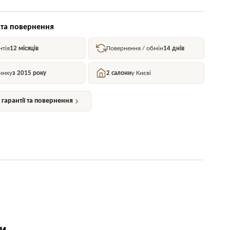
 та повернення
нтія
12 місяців
Повернення / обмін
14 днів
инку
з 2015 року
2 салони
у Києві
гарантії та повернення