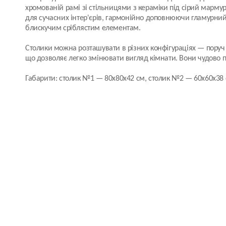
хромованій рамі зі стільницями з кераміки під сірий мармур
для сучасних інтер'єрів, гармонійно доповнюючи гламурний
блискучим сріблястим елементам.
Столики можна розташувати в різних конфігураціях — поруч
що дозволяє легко змінювати вигляд кімнати. Вони чудово пі
Габарити: столик №1 — 80x80x42 см, столик №2 — 60x60x38 