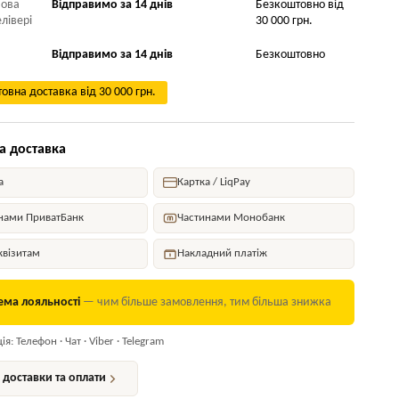
Нова
Відправимо за 14 днів
Безкоштовно від
лівері
30 000 грн.
Відправимо за 14 днів
Безкоштовно
овна доставка від 30 000 грн.
а доставка
а
Картка / LiqPay
нами ПриватБанк
Частинами Монобанк
квізитам
Накладний платіж
ема лояльності
— чим більше замовлення, тим більша знижка
я: Телефон · Чат · Viber · Telegram
доставки та оплати