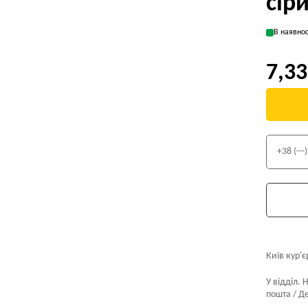
сір
В наявнос
7,33
Київ кур'є
У відділ. 
пошта / Де