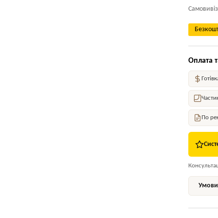
Самовивіз
Безкошт
Оплата т
Готівк
Части
По ре
Сист
Консультаці
Умови 