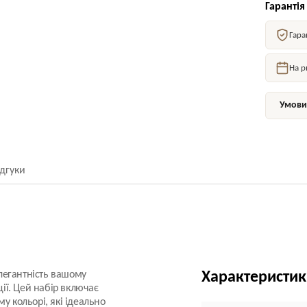
Гарантія
Гара
На р
Умови 
ідгуки
елегантність вашому
Характеристи
ції. Цей набір включає
у кольорі, які ідеально