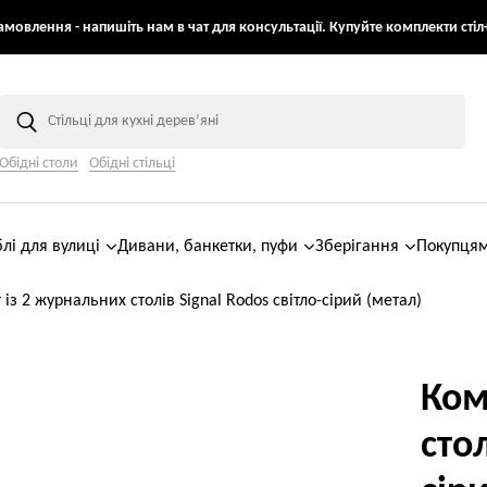
мовлення - напишіть нам в чат для консультації. Купуйте комплекти стіл+
Обідні столи
Обідні стільці
лі для вулиці
Дивани, банкетки, пуфи
Зберігання
Покупця
із 2 журнальних столів Signal Rodos світло-сірий (метал)
Ком
стол