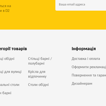
ться на
и в D2
егорії товарів
Інформація
ьці обідні
Стільці барні /
Доставка і оплата
полубарні
Оформити рекламац
ьці для вулиці
Крісла для
Повернення та гаран
відпочинку
Дизайнерам
альні столи
Столи обідні
и барні