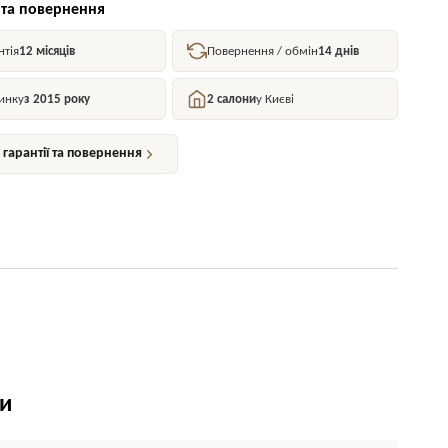
 та повернення
нтія
12 місяців
Повернення / обмін
14 днів
инку
з 2015 року
2 салони
у Києві
гарантії та повернення
ки