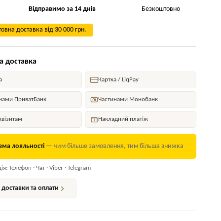
Відправимо за 14 днів
Безкоштовно
овна доставка від 30 000 грн.
а доставка
а
Картка / LiqPay
нами ПриватБанк
Частинами Монобанк
квізитам
Накладний платіж
ема лояльності
— чим більше замовлення, тим більша знижка
я: Телефон · Чат · Viber · Telegram
доставки та оплати