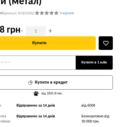
ий (метал)
Артикул: RODOSJSZ
ті
0 відгуків
8 грн
-
+
Купити
Купити в 1 клік
Купити в кредит
від 1835 ₴/міс
р
Відправимо за 14 днів
від 600₴
Нова
Відправимо за 14 днів
Безкоштовно від
лівері
30 000 грн.