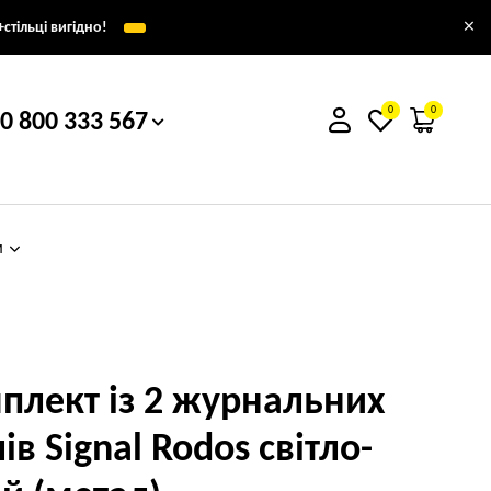
×
стільці вигідно!
0
0
0 800 333 567
м
плект із 2 журнальних
ів Signal Rodos світло-