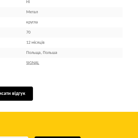
Ні
Метал
кругла
70
12 місяців
Польща, Польша
SIGNAL
сати відгук