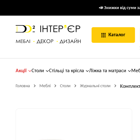
📣 Знижки від суми за
Каталог
Акції
Столи
Стільці та крісла
Ліжка та матраси
Меб
Головна
Меблі
Столи
Журнальні столи
Комплект 