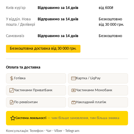
Київ кур'єр
Відправимо за 14 днів
від 600₴
У відділ. Нова
Відправимо за 14 днів
Безкоштовно
пошта / Делівері
від 30 000 грн.
Самовивіз
Відправимо за 14 днів
Безкоштовно
Безкоштовна доставка від 30 000 грн.
Оплата та доставка
Готівка
Картка / LiqPay
Частинами ПриватБанк
Частинами Монобанк
По реквізитам
Накладний платіж
Система лояльності
— чим більше замовлення, тим більша знижка
Консультація: Телефон · Чат · Viber · Telegram