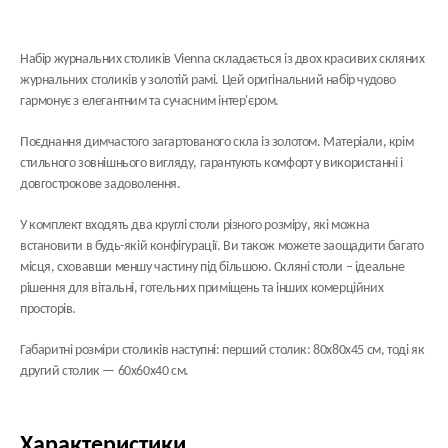
Набір журнальних столиків Vienna складається із двох красивих скляних
журнальних столиків у золотій рамі. Цей оригінальний набір чудово
гармонує з елегантним та сучасним інтер'єром.
Поєднання димчастого загартованого скла із золотом. Матеріали, крім
стильного зовнішнього вигляду, гарантують комфорт у використанні і
довгострокове задоволення.
У комплект входять два круглі столи різного розміру, які можна
встановити в будь-якій конфігурації. Ви також можете заощадити багато
місця, сховавши меншу частину під більшою. Скляні столи – ідеальне
рішення для вітальні, готельних приміщень та інших комерційних
просторів.
Габаритні розміри столиків наступні: перший столик: 80х80х45 см, тоді як
другий столик — 60х60х40 см.
Характеристики