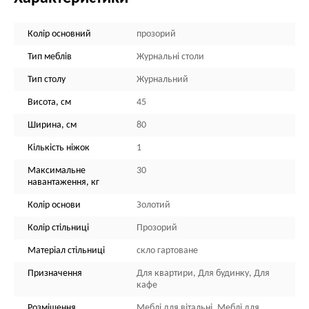
Колір основний
прозорий
Тип меблів
Журнальні столи
Тип столу
Журнальний
Висота, см
45
Ширина, см
80
Кількість ніжок
1
Максимальне
30
навантаження, кг
Колір основи
Золотий
Колір стільниці
Прозорий
Матеріал стільниці
скло гартоване
Призначення
Для квартири, Для будинку, Для
кафе
Розміщення
Меблі для вітальні, Меблі для