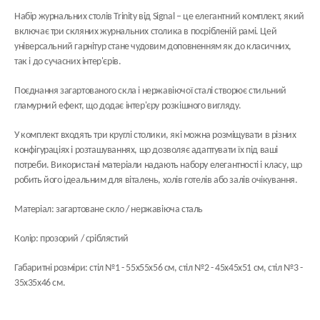
Набір журнальних столів Trinity від Signal – це елегантний комплект, який
включає три скляних журнальних столика в посрібленій рамі. Цей
універсальний гарнітур стане чудовим доповненням як до класичних,
так і до сучасних інтер'єрів.
Поєднання загартованого скла і нержавіючої сталі створює стильний
гламурний ефект, що додає інтер'єру розкішного вигляду.
У комплект входять три круглі столики, які можна розміщувати в різних
конфігураціях і розташуваннях, що дозволяє адаптувати їх під ваші
потреби. Використані матеріали надають набору елегантності і класу, що
робить його ідеальним для віталень, холів готелів або залів очікування.
Матеріал: загартоване скло / нержавіюча сталь
Колір: прозорий / сріблястий
Габаритні розміри: стіл №1 - 55х55х56 см, стіл №2 - 45х45х51 см, стіл №3 -
35х35х46 см.