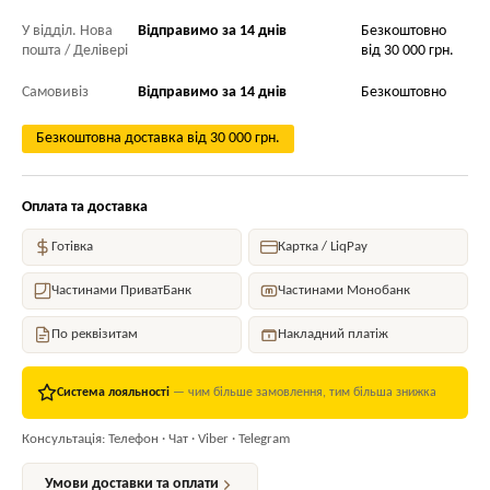
У відділ. Нова
Відправимо за 14 днів
Безкоштовно
пошта / Делівері
від 30 000 грн.
Самовивіз
Відправимо за 14 днів
Безкоштовно
Безкоштовна доставка від 30 000 грн.
Оплата та доставка
Готівка
Картка / LiqPay
Частинами ПриватБанк
Частинами Монобанк
По реквізитам
Накладний платіж
Система лояльності
— чим більше замовлення, тим більша знижка
Консультація: Телефон · Чат · Viber · Telegram
Умови доставки та оплати