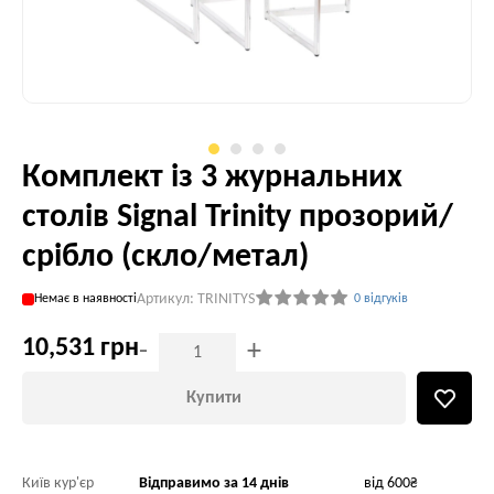
Комплект із 3 журнальних
столів Signal Trinity прозорий/
срібло (скло/метал)
Артикул: TRINITYS
Немає в наявності
0 відгуків
10,531 грн
-
+
Купити
Київ кур'єр
Відправимо за 14 днів
від 600₴