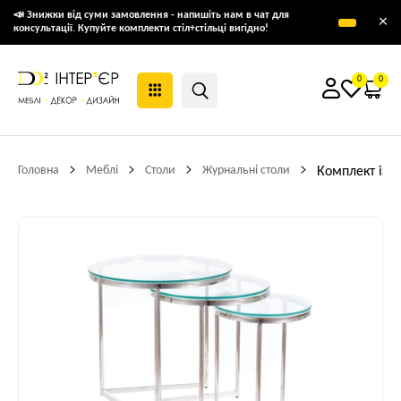
📣 Знижки від суми замовлення - напишіть нам в чат для
×
консультації. Купуйте комплекти стіл+стільці вигідно!
0
0
Головна
Меблі
Столи
Журнальні столи
Комплект із 3