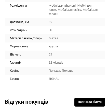
Розміщення
Меблі для вітальні, Меблі для
кафе, Меблі для офісу, Меблі для
тераси
Довжина, см
55
Розкладний
Ні
Матеріал ніжок/опори
Метал
Форма столу
кругла
Діаметр
55
Гарантія
12 місяців
Країна
Польща, Польша
Бренд
SIGNAL
Відгуки покупців
Написати відгук