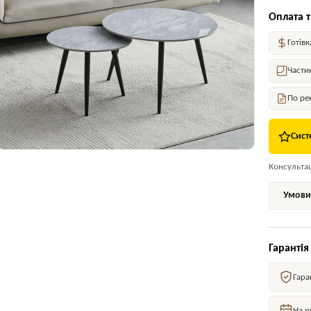
Оплата т
Готівк
Части
По ре
Сист
Консультаці
Умови 
Гарантія
Гара
На р