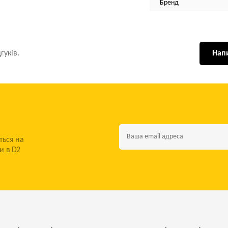
Бренд
гуків.
Напи
ться на
и в D2