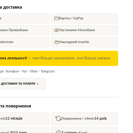
а доставка
а
Картка / LiqPay
нами ПриватБанк
Частинами Монобанк
квізитам
Накладний платіж
ема лояльності
— чим більше замовлення, тим більша знижка
я: Телефон · Чат · Viber · Telegram
доставки та оплати
 та повернення
нтія
12 місяців
Повернення / обмін
14 днів
инку
з 2015 року
2 салони
у Києві