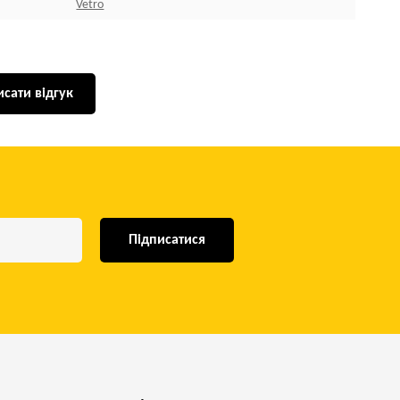
Vetro
сати відгук
Підписатися