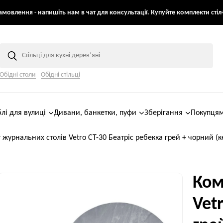
мовлення - напишіть нам в чат для консультації. Купуйте комплекти стіл+
Обідні столи
Обідні стільці
лі для вулиці
Дивани, банкетки, пуфи
Зберігання
Покупця
 журнальних столів Vetro CT-30 Беатріс ребекка грей + чорний (
Ком
Vet