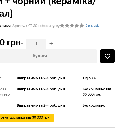
й + чорний (кераміка/
ал)
Артикул: CT-30-rebecca-grey
аявності
0 відгуків
0 грн
-
+
Купити
р
Відправимо за 2-4 роб. днів
від 600₴
Нова
Відправимо за 2-4 роб. днів
Безкоштовно від
лівері
30 000 грн.
Відправимо за 2-4 роб. днів
Безкоштовно
овна доставка від 30 000 грн.