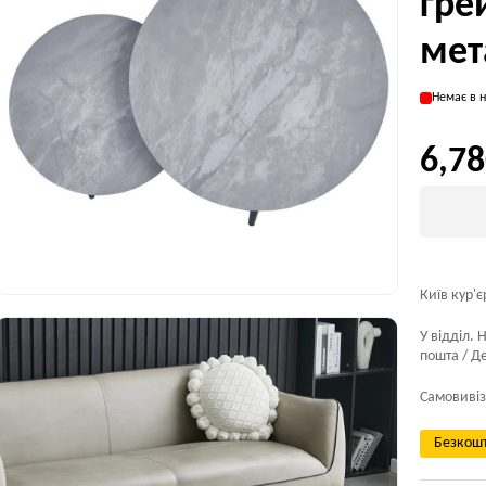
гре
мет
Немає в н
6,78
Київ кур'є
У відділ. 
пошта / Де
Самовивіз
Безкошт