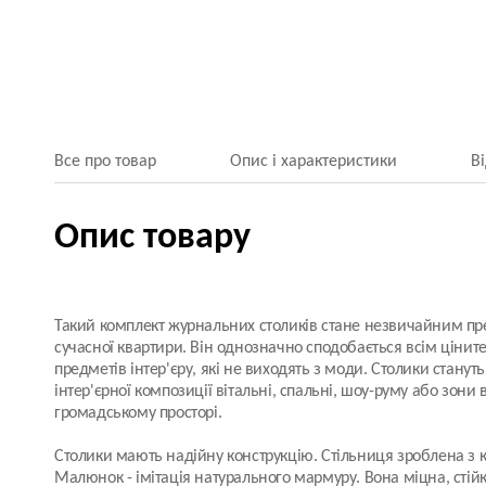
Все про товар
Опис і характеристики
В
Опис товару
Такий комплект журнальних столиків стане незвичайним пр
сучасної квартири. Він однозначно сподобається всім цінит
предметів інтер'єру, які не виходять з моди. Столики станут
інтер'єрної композиції вітальні, спальні, шоу-руму або зони 
громадському просторі.
Столики мають надійну конструкцію. Стільниця зроблена з к
Малюнок - імітація натурального мармуру. Вона міцна, стій