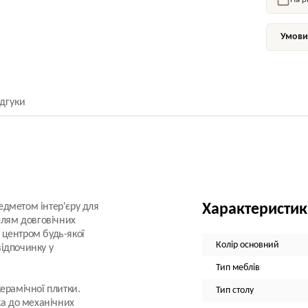
Умови 
ідгуки
едметом інтер'єру для
Характеристи
елям довговічних
ь центром будь-якої
Колір основний
відпочинку у
Тип меблів
ерамічної плитки.
Тип столу
ка до механічних