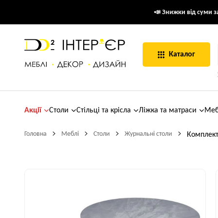
📣 Знижки від суми за
Каталог
Акції
Столи
Стільці та крісла
Ліжка та матраси
Меб
Головна
Меблі
Столи
Журнальні столи
Комплект