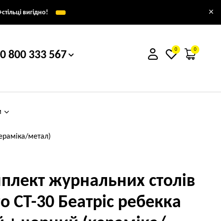
×
стільці вигідно!
0
0
0 800 333 567
м
кераміка/метал)
плект журнальних столів
ro CT-30 Беатріс ребекка