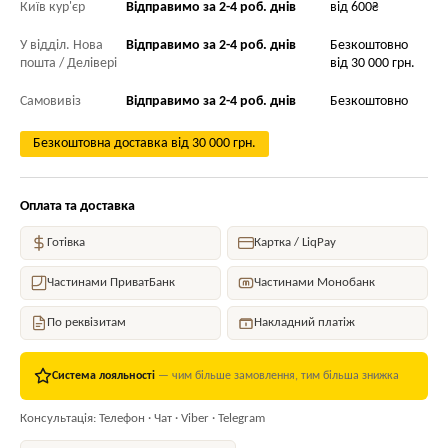
Київ кур'єр
Відправимо за 2-4 роб. днів
від 600₴
У відділ. Нова
Відправимо за 2-4 роб. днів
Безкоштовно
пошта / Делівері
від 30 000 грн.
Самовивіз
Відправимо за 2-4 роб. днів
Безкоштовно
Безкоштовна доставка від 30 000 грн.
Оплата та доставка
Готівка
Картка / LiqPay
Частинами ПриватБанк
Частинами Монобанк
По реквізитам
Накладний платіж
Система лояльності
— чим більше замовлення, тим більша знижка
Консультація: Телефон · Чат · Viber · Telegram