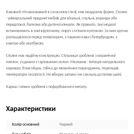
Кавовий стіл виконаний в сучасному стилі, має квадратну форму. Столик
- універсальний предмет меблів для вітальні, спальні, веранди або
передпокої, балкона або дитячої кімнати. Як правило, такі моделі
встановлюють в зоні відпочинку, поруч з м'яким куточком. За ним зручно
розташуватися перед телевізором, з чашкою кави і бутербродом, з
книгою або ноутбуком.
Столик має надійну конструкцію. Стільниця зроблена з керамічної
плитки, з'єднаної з гартованим склом. Малюнок - імітація натурального
мармуру. Вона міцна, стійка до механічних пошкоджень, перепадів
температури і вологості. Не вбирає запахи і не схильна до появи цвілі.
Каркас і ніжки зроблені з пофарбованого металу.
Характеристики
Колір основний
Чорний