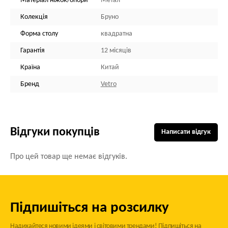
Матеріал ніжок/опори
Метал
Колекція
Бруно
Форма столу
квадратна
Гарантія
12 місяців
Країна
Китай
Бренд
Vetro
Відгуки покупців
Написати відгук
Про цей товар ще немає відгуків.
Підпишіться на розсилку
Надихайтеся новими ідеями і світовими трендами! Підпишіться на