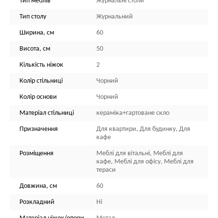
Тип меблів
Журнальні столи
Тип столу
Журнальний
Ширина, см
60
Висота, см
50
Кількість ніжок
2
Колір стільниці
Чорний
Колір основи
Чорний
Матеріал стільниці
кераміка+гартоване скло
Призначення
Для квартири, Для будинку, Для
кафе
Розміщення
Меблі для вітальні, Меблі для
кафе, Меблі для офісу, Меблі для
тераси
Довжина, см
60
Розкладний
Ні