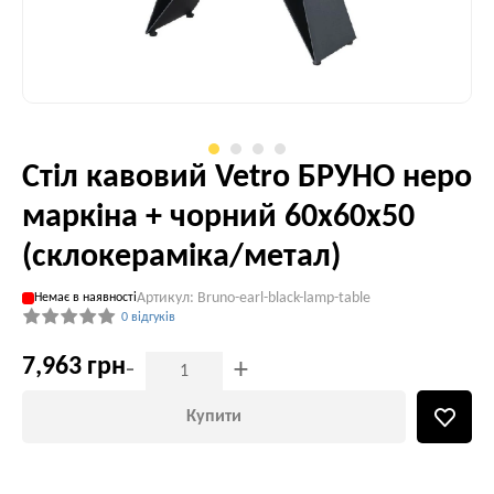
Стіл кавовий Vetro БРУНО неро
маркіна + чорний 60x60x50
(склокераміка/метал)
Артикул: Bruno-earl-black-lamp-table
Немає в наявності
0 відгуків
7,963 грн
-
+
Купити