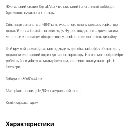
Журнальний столик Signal Alta – це стильний і елегантний вибір для
будь-якого сучасного інтер'єру.
Стільниця виконана з МДФ та натурального шпону кольору горіха, що
додає їй тепла і розкішного вигляду. Чудове поєднання з хромованим
металевим каркасом підкреслює сучасність та витонченість дизайну.
Цей круглий столик ідеально підходить для вітальні, офісу або спальні,
додаючи елегантний штрих до вашого простору. Його компактні розміри
роблять його універсальним рішенням, яке легко вписується в різні
інтер'єри.
Габарити: 80х80х44 см
Матеріал стільниці: МДФ + натуральний шпон
Колір каркаса: хром
Характеристики