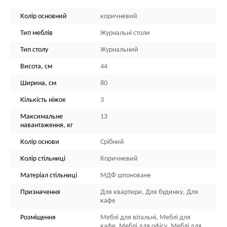
Колір основний
коричневий
Тип меблів
Журнальні столи
Тип столу
Журнальний
Висота, см
44
Ширина, см
80
Кількість ніжок
3
Максимальне
13
навантаження, кг
Колір основи
Срібний
Колір стільниці
Коричневий
Матеріал стільниці
МДФ шпоноване
Призначення
Для квартири, Для будинку, Для
кафе
Розміщення
Меблі для вітальні, Меблі для
кафе, Меблі для офісу, Меблі для