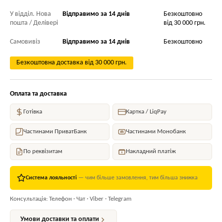
У відділ. Нова
Відправимо за 14 днів
Безкоштовно
пошта / Делівері
від 30 000 грн.
Самовивіз
Відправимо за 14 днів
Безкоштовно
Безкоштовна доставка від 30 000 грн.
Оплата та доставка
Готівка
Картка / LiqPay
Частинами ПриватБанк
Частинами Монобанк
По реквізитам
Накладний платіж
Система лояльності
— чим більше замовлення, тим більша знижка
Консультація: Телефон · Чат · Viber · Telegram
Умови доставки та оплати