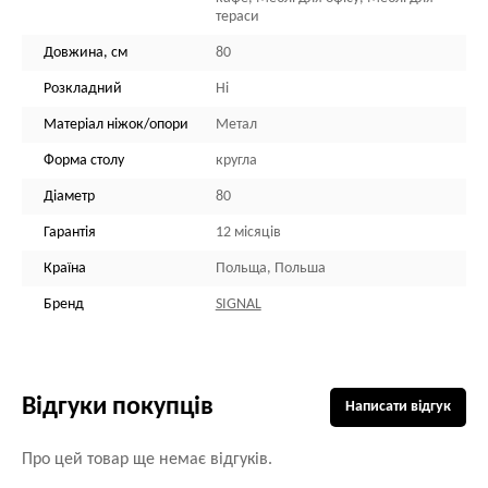
тераси
Довжина, см
80
Розкладний
Ні
Матеріал ніжок/опори
Метал
Форма столу
кругла
Діаметр
80
Гарантія
12 місяців
Країна
Польща, Польша
Бренд
SIGNAL
Відгуки покупців
Написати відгук
Про цей товар ще немає відгуків.