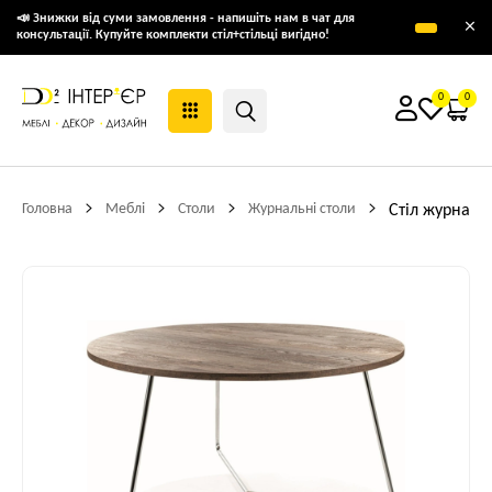
📣 Знижки від суми замовлення - напишіть нам в чат для
×
консультації. Купуйте комплекти стіл+стільці вигідно!
0
0
Головна
Меблі
Столи
Журнальні столи
Стіл журналь