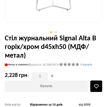
Стіл журнальний Signal Alta B
горіх/хром d45хh50 (МДФ/
метал)
Артикул: ALTABORCH
Немає в наявності
0 відгуків
2,228 грн
-
+
Купити
Київ кур'єр
Відправимо за 14 днів
від 600₴