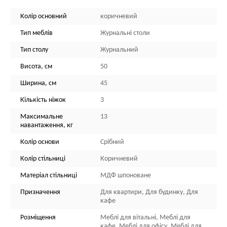
Колір основний
коричневий
Тип меблів
Журнальні столи
Тип столу
Журнальний
Висота, см
50
Ширина, см
45
Кількість ніжок
3
Максимальне
13
навантаження, кг
Колір основи
Срібний
Колір стільниці
Коричневий
Матеріал стільниці
МДФ шпоноване
Призначення
Для квартири, Для будинку, Для
кафе
Розміщення
Меблі для вітальні, Меблі для
кафе, Меблі для офісу, Меблі для