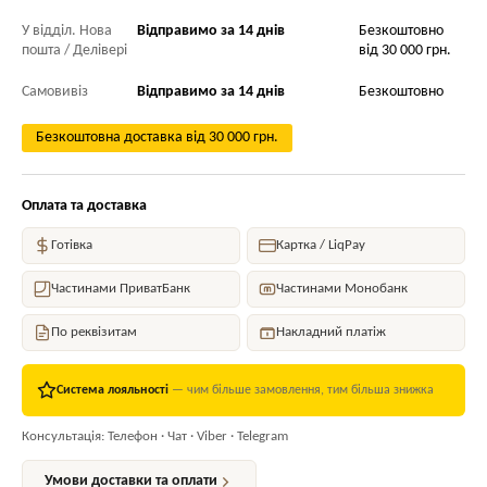
У відділ. Нова
Відправимо за 14 днів
Безкоштовно
пошта / Делівері
від 30 000 грн.
Самовивіз
Відправимо за 14 днів
Безкоштовно
Безкоштовна доставка від 30 000 грн.
Оплата та доставка
Готівка
Картка / LiqPay
Частинами ПриватБанк
Частинами Монобанк
По реквізитам
Накладний платіж
Система лояльності
— чим більше замовлення, тим більша знижка
Консультація: Телефон · Чат · Viber · Telegram
Умови доставки та оплати