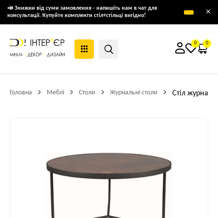
📣 Знижки від суми замовлення - напишіть нам в чат для
×
консультації. Купуйте комплекти стіл+стільці вигідно!
0
0
Головна
Меблі
Столи
Журнальні столи
Стіл журналь