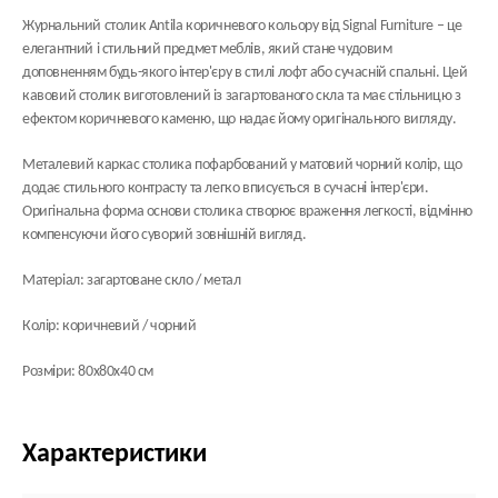
Журнальний столик Antila коричневого кольору від Signal Furniture – це
елегантний і стильний предмет меблів, який стане чудовим
доповненням будь-якого інтер'єру в стилі лофт або сучасній спальні. Цей
кавовий столик виготовлений із загартованого скла та має стільницю з
ефектом коричневого каменю, що надає йому оригінального вигляду.
Металевий каркас столика пофарбований у матовий чорний колір, що
додає стильного контрасту та легко вписується в сучасні інтер'єри.
Оригінальна форма основи столика створює враження легкості, відмінно
компенсуючи його суворий зовнішній вигляд.
Матеріал: загартоване скло / метал
Колір: коричневий / чорний
Розміри: 80х80х40 см
Характеристики