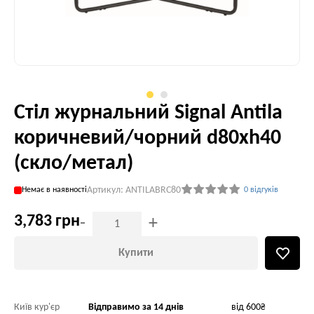
Стіл журнальний Signal Antila
коричневий/чорний d80хh40
(скло/метал)
Артикул: ANTILABRC80
Немає в наявності
0 відгуків
3,783 грн
-
+
Купити
Київ кур'єр
Відправимо за 14 днів
від 600₴