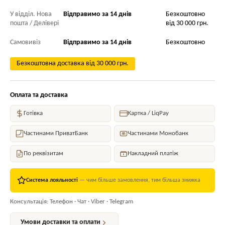
У відділ. Нова
Відправимо за 14 днів
Безкоштовно
пошта / Делівері
від 30 000 грн.
Самовивіз
Відправимо за 14 днів
Безкоштовно
Безкоштовна доставка від 30 000 грн.
Оплата та доставка
Готівка
Картка / LiqPay
Частинами ПриватБанк
Частинами Монобанк
По реквізитам
Накладний платіж
Система лояльності
— чим більше замовлення, тим більша знижка
Консультація: Телефон · Чат · Viber · Telegram
Умови доставки та оплати