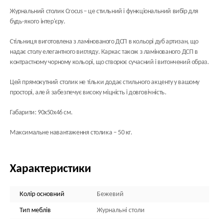
Журнальний столик Crocus – це стильний і функціональний вибір для
будь-якого інтер'єру.
Стільниця виготовлена з ламінованого ДСП в кольорі дуб артизан, що
надає столу елегантного вигляду. Каркас також з ламінованого ДСП в
контрастному чорному кольорі, що створює сучасний і витончений образ.
Цей прямокутний столик не тільки додає стильного акценту у вашому
просторі, але й забезпечує високу міцність і довговічність.
Габарити: 90х50х46 см.
Максимальне навантаження столика – 50 кг.
Характеристики
Колір основний
Бежевий
Тип меблів
Журнальні столи