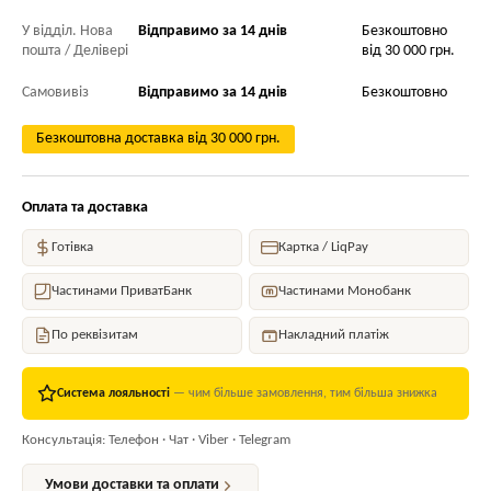
У відділ. Нова
Відправимо за 14 днів
Безкоштовно
пошта / Делівері
від 30 000 грн.
Самовивіз
Відправимо за 14 днів
Безкоштовно
Безкоштовна доставка від 30 000 грн.
Оплата та доставка
Готівка
Картка / LiqPay
Частинами ПриватБанк
Частинами Монобанк
По реквізитам
Накладний платіж
Система лояльності
— чим більше замовлення, тим більша знижка
Консультація: Телефон · Чат · Viber · Telegram
Умови доставки та оплати