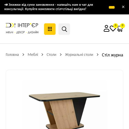
📣 Знижки від суми замовлення - напишіть нам в чат для
×
консультації. Купуйте комплекти стіл+стільці вигідно!
0
0
Головна
Меблі
Столи
Журнальні столи
Стіл журналь