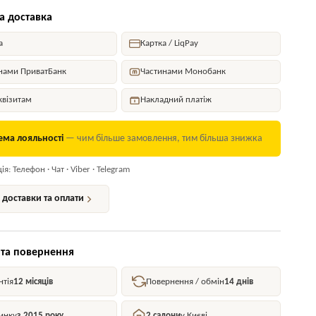
а доставка
а
Картка / LiqPay
нами ПриватБанк
Частинами Монобанк
квізитам
Накладний платіж
ема лояльності
— чим більше замовлення, тим більша знижка
я: Телефон · Чат · Viber · Telegram
доставки та оплати
 та повернення
нтія
12 місяців
Повернення / обмін
14 днів
инку
з 2015 року
2 салони
у Києві