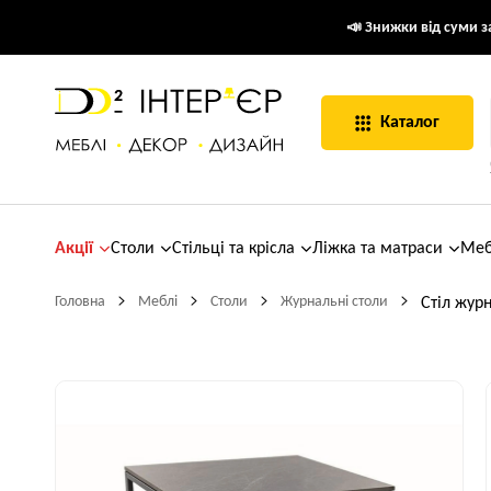
📣 Знижки від суми за
Каталог
Акції
Столи
Стільці та крісла
Ліжка та матраси
Меб
Головна
Меблі
Столи
Журнальні столи
Стіл жур