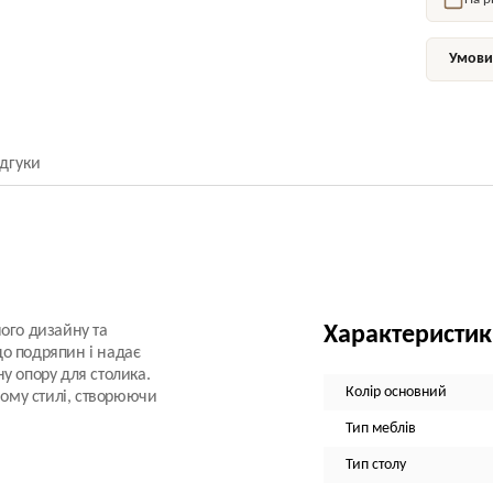
Умови 
ідгуки
ого дизайну та
Характеристи
 до подряпин і надає
у опору для столика.
Колір основний
ному стилі, створюючи
Тип меблів
Тип столу