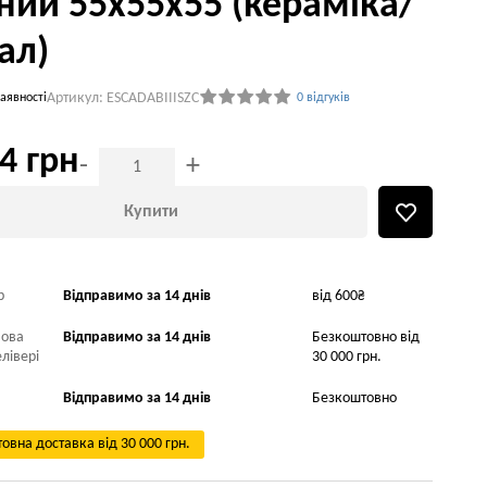
ний 55х55х55 (кераміка/
ал)
Артикул: ESCADABIIISZC
аявності
0 відгуків
4 грн
-
+
Купити
р
Відправимо за 14 днів
від 600₴
Нова
Відправимо за 14 днів
Безкоштовно від
лівері
30 000 грн.
Відправимо за 14 днів
Безкоштовно
овна доставка від 30 000 грн.