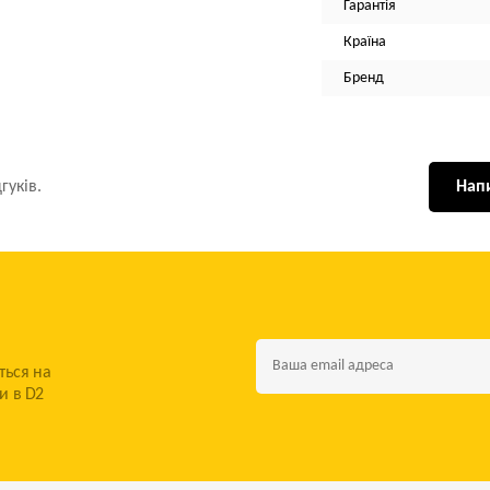
Гарантія
Країна
Бренд
гуків.
Напи
ться на
и в D2