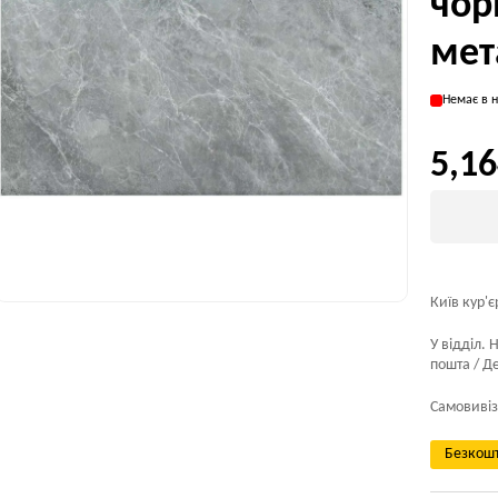
чор
мет
Немає в н
5,16
Київ кур'є
У відділ. 
пошта / Де
Самовивіз
Безкошт