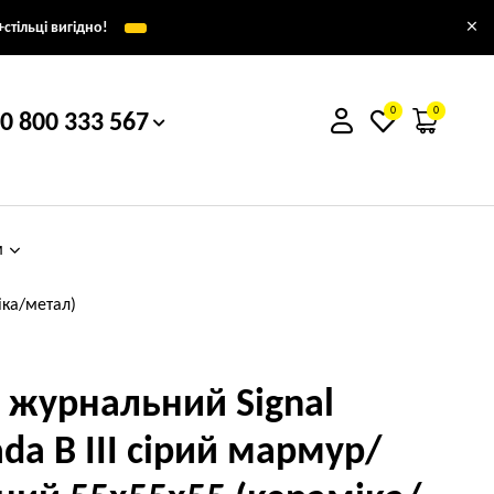
×
стільці вигідно!
0
0
0 800 333 567
м
іка/метал)
л журнальний Signal
ada B III сірий мармур/