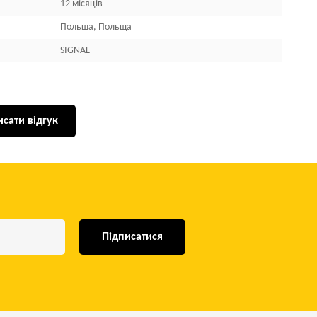
12 місяців
Польша, Польща
SIGNAL
сати відгук
Підписатися