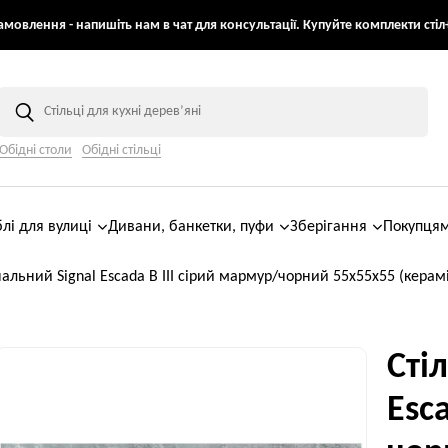
мовлення - напишіть нам в чат для консультації. Купуйте комплекти стіл+
Обідні столи
Обідні стільці
лі для вулиці
Дивани, банкетки, пуфи
Зберігання
Покупця
нальний Signal Escada B III сірий мармур/чорний 55х55х55 (керам
Сті
Esc