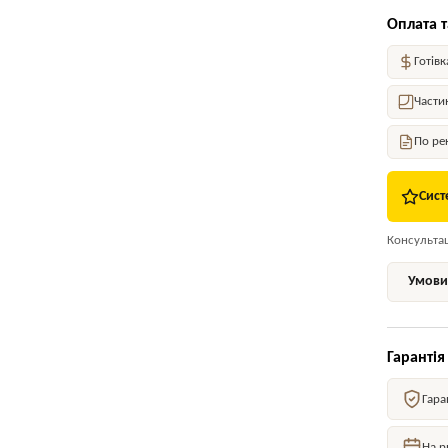
Оплата т
Готівк
Части
По ре
Сист
Консультаці
Умови 
Гарантія
Гара
На р