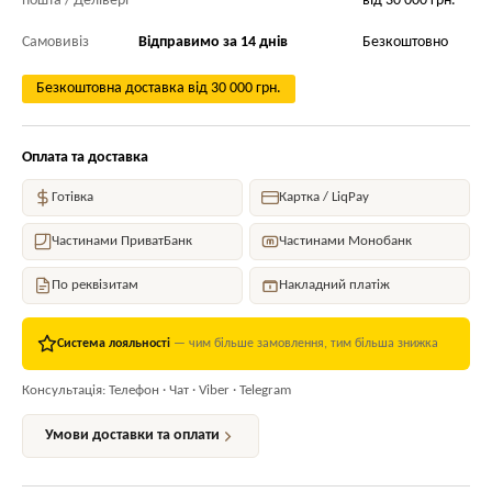
пошта / Делівері
від 30 000 грн.
Самовивіз
Відправимо за 14 днів
Безкоштовно
Безкоштовна доставка від 30 000 грн.
Оплата та доставка
Готівка
Картка / LiqPay
Частинами ПриватБанк
Частинами Монобанк
По реквізитам
Накладний платіж
Система лояльності
— чим більше замовлення, тим більша знижка
Консультація: Телефон · Чат · Viber · Telegram
Умови доставки та оплати