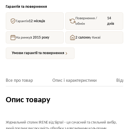
Гарантія та повернення
Повернення /
14
Гарантія
12 місяців
обмін
днів
На ринку
з 2015 року
2 салони
у Києві
Умови гарантії та повернення
Все про товар
Опис і характеристики
Відгук
Опис товару
Журнальний столик IRENE від Signal – це сучасний та стильний вибір,
який поєднує високу якість обробки з елегантними кольорами.