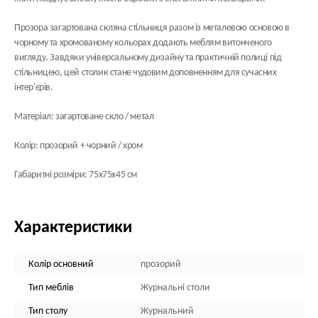
Прозора загартована скляна стільниця разом із металевою основою в
чорному та хромованому кольорах додають меблям витонченого
вигляду. Завдяки універсальному дизайну та практичній полиці під
стільницею, цей столик стане чудовим доповненням для сучасних
інтер'єрів.
Матеріал: загартоване скло / метал
Колір: прозорий + чорний / хром
Габаритні розміри: 75х75х45 см
Характеристики
Колір основний
прозорий
Тип меблів
Журнальні столи
Тип столу
Журнальний