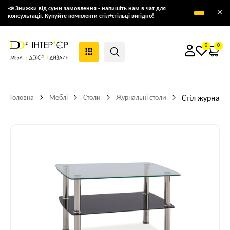
📣 Знижки від суми замовлення - напишіть нам в чат для
×
консультації. Купуйте комплекти стіл+стільці вигідно!
0
0
Головна
Меблі
Столи
Журнальні столи
Стіл журналь