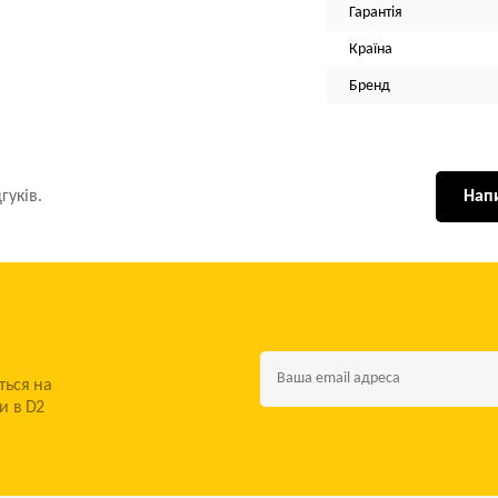
Гарантія
Країна
Бренд
гуків.
Напи
ться на
и в D2