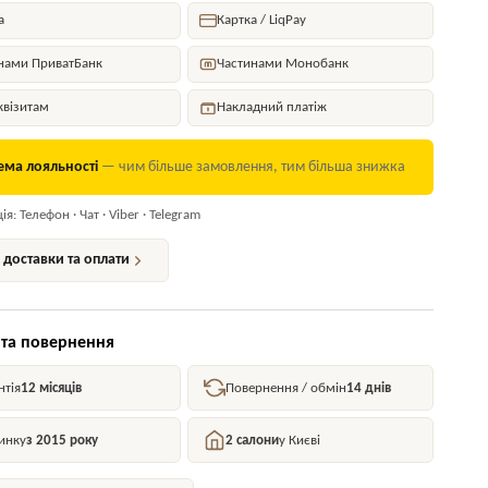
а
Картка / LiqPay
нами ПриватБанк
Частинами Монобанк
квізитам
Накладний платіж
ема лояльності
— чим більше замовлення, тим більша знижка
я: Телефон · Чат · Viber · Telegram
доставки та оплати
 та повернення
нтія
12 місяців
Повернення / обмін
14 днів
инку
з 2015 року
2 салони
у Києві