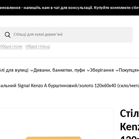
мовлення - напишіть нам в чат для консультації. Купуйте комплекти стіл+
Обідні столи
Обідні стільці
лі для вулиці
Дивани, банкетки, пуфи
Зберігання
Покупця
нальний Signal Kenzo A бурштиновий/золото 120х60х40 (скло/мет
Сті
Ken