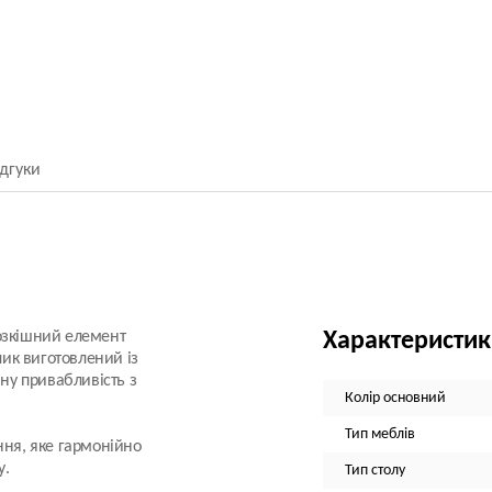
ідгуки
розкішний елемент
Характеристи
лик виготовлений із
чну привабливість з
Колір основний
Тип меблів
ння, яке гармонійно
у.
Тип столу