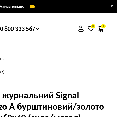
×
стільці вигідно!
0
0
0 800 333 567
м
ал)
л журнальний Signal
zo A бурштиновий/золото