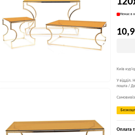
120
Немає в н
10,9
Київ кур'є
У відділ. 
пошта / Де
Самовивіз
Безкошт
Оплата т