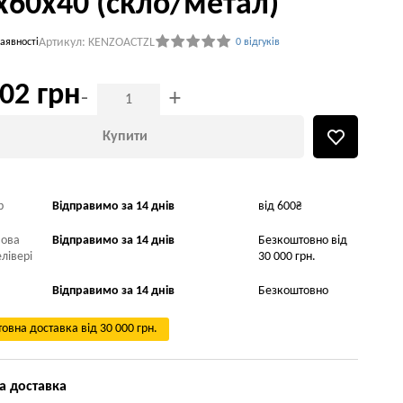
х60х40 (скло/метал)
Артикул: KENZOACTZL
аявності
0 відгуків
02 грн
-
+
Купити
р
Відправимо за 14 днів
від 600₴
Нова
Відправимо за 14 днів
Безкоштовно від
лівері
30 000 грн.
Відправимо за 14 днів
Безкоштовно
овна доставка від 30 000 грн.
а доставка