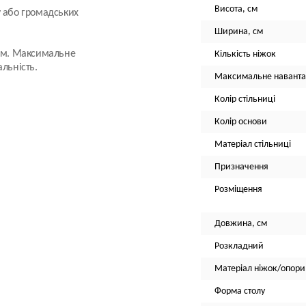
Висота, см
у або громадських
Ширина, см
 см. Максимальне
Кількість ніжок
льність.
Максимальне наванта
Колір стільниці
Колір основи
Матеріал стільниці
Призначення
Розміщення
Довжина, см
Розкладний
Матеріал ніжок/опори
Форма столу