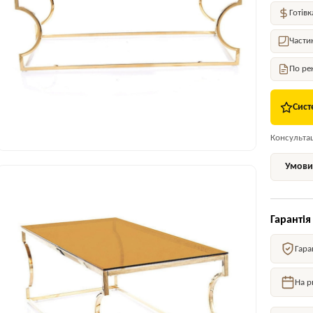
Готівк
Части
По ре
Сист
Консультаці
Умови 
Гарантія
Гара
На р