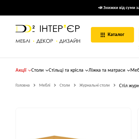
📣 Знижки від суми за
Каталог
Акції
Столи
Стільці та крісла
Ліжка та матраси
Меб
Головна
Меблі
Столи
Журнальні столи
Стіл жур