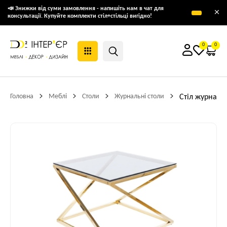
📣 Знижки від суми замовлення - напишіть нам в чат для
×
консультації. Купуйте комплекти стіл+стільці вигідно!
0
0
Головна
Меблі
Столи
Журнальні столи
Стіл журналь