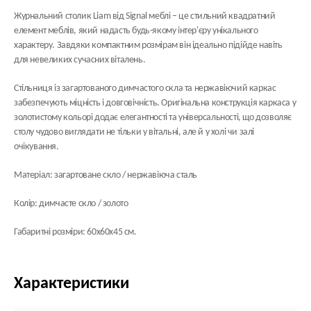
Журнальний столик Liam від Signal меблі – це стильний квадратний
елемент меблів, який надасть будь-якому інтер'єру унікального
характеру. Завдяки компактним розмірам він ідеально підійде навіть
для невеликих сучасних віталень.
Стільниця із загартованого димчастого скла та нержавіючий каркас
забезпечують міцність і довговічність. Оригінальна конструкція каркаса у
золотистому кольорі додає елегантності та універсальності, що дозволяє
столу чудово виглядати не тільки у вітальні, але й у холі чи залі
очікування.
Матеріал: загартоване скло / нержавіюча сталь
Колір: димчасте скло / золото
Габаритні розміри: 60х60х45 см.
Характеристики