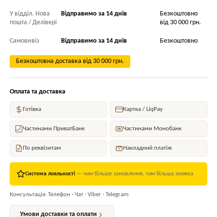
У відділ. Нова
Відправимо за 14 днів
Безкоштовно
пошта / Делівері
від 30 000 грн.
Самовивіз
Відправимо за 14 днів
Безкоштовно
Безкоштовна доставка від 30 000 грн.
Оплата та доставка
Готівка
Картка / LiqPay
Частинами ПриватБанк
Частинами Монобанк
По реквізитам
Накладний платіж
Система лояльності
— чим більше замовлення, тим більша знижка
Консультація: Телефон · Чат · Viber · Telegram
Умови доставки та оплати