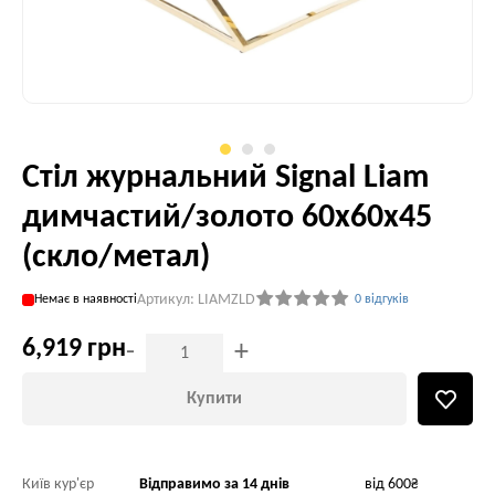
Стіл журнальний Signal Liam
димчастий/золото 60х60х45
(скло/метал)
Артикул: LIAMZLD
Немає в наявності
0 відгуків
6,919 грн
-
+
Купити
Київ кур'єр
Відправимо за 14 днів
від 600₴