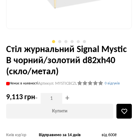
Стіл журнальний Signal Mystic
B чорний/золотий d82хh40
(скло/метал)
Артикул: MYSTICBCZL
Немає в наявності
0 відгуків
9,113 грн
-
+
Купити
Київ кур'єр
Відправимо за 14 днів
від 600₴