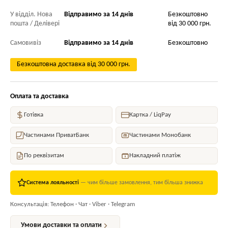
У відділ. Нова
Відправимо за 14 днів
Безкоштовно
пошта / Делівері
від 30 000 грн.
Самовивіз
Відправимо за 14 днів
Безкоштовно
Безкоштовна доставка від 30 000 грн.
Оплата та доставка
Готівка
Картка / LiqPay
Частинами ПриватБанк
Частинами Монобанк
По реквізитам
Накладний платіж
Система лояльності
— чим більше замовлення, тим більша знижка
Консультація: Телефон · Чат · Viber · Telegram
Умови доставки та оплати