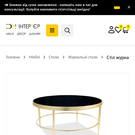
📣 Знижки від суми замовлення - напишіть нам в чат для
×
консультації. Купуйте комплекти стіл+стільці вигідно!
0
0
Головна
Меблі
Столи
Журнальні столи
Стіл журналь