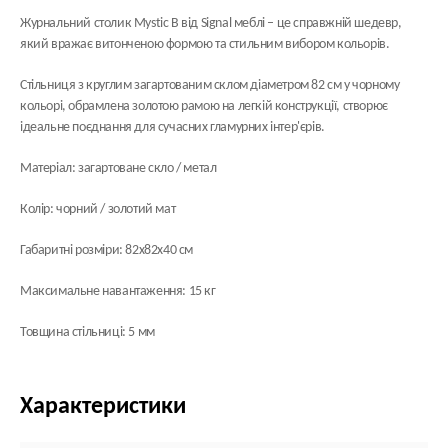
Журнальний столик Mystic B від Signal меблі – це справжній шедевр,
який вражає витонченою формою та стильним вибором кольорів.
Стільниця з круглим загартованим склом діаметром 82 см у чорному
кольорі, обрамлена золотою рамою на легкій конструкції, створює
ідеальне поєднання для сучасних гламурних інтер'єрів.
Матеріал: загартоване скло / метал
Колір: чорний / золотий мат
Габаритні розміри: 82х82х40 см
Максимальне навантаження: 15 кг
Товщина стільниці: 5 мм
Характеристики