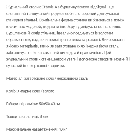
Журнальний столик Ottavia A з бурштину/золота від Signal – це
елегантний і вишуканий предмет меблів, створений для сучасної
гламурної вітальні. Оригінальна форма столика вирізняється з-поміж
класичних моделей, додаючи інтер'єру індивідуальності та стилю.
Бурштиновий колір стільниці ідеально поєднується із золотим
обрамленням, надаючи приміщенню тепла та розкоші. Використання
якісних матеріалів, таких як загартоване скло і нержавіюча сталь,
забезпечує не тільки стильний вигляд, а й практичність. Цей
журнальний столик стане центром уваги і допоможе створити модний і
сучасний інтер'єр вашої квартири.
Матеріал: загартоване скло / нержавіюча сталь
Колір: янтарне скло / золото
Габаритні розміри: 80х80х43 см
Товщина стільниці: 8 мм
Максимальне навантаження: 40 кг