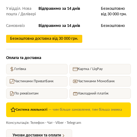
У відділ. Нова
Відправимо за 14 днів
Безкоштовно
пошта / Делівері
від 30 000 грн.
Самовивіз
Відправимо за 14 днів
Безкоштовно
Безкоштовна доставка від 30 000 грн.
Оплата та доставка
Готівка
Картка / LiqPay
Частинами ПриватБанк
Частинами Монобанк
По реквізитам
Накладний платіж
Система лояльності
— чим більше замовлення, тим більша знижка
Консультація: Телефон · Чат · Viber · Telegram
Умови доставки та оплати