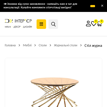
📣 Знижки від суми замовлення - напишіть нам в чат для
×
консультації. Купуйте комплекти стіл+стільці вигідно!
0
0
Головна
Меблі
Столи
Журнальні столи
Стіл журналь