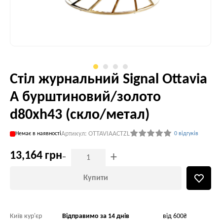
Стіл журнальний Signal Ottavia
A бурштиновий/золото
d80хh43 (скло/метал)
Артикул: OTTAVIAACTZL
Немає в наявності
0 відгуків
13,164 грн
-
+
Купити
Київ кур'єр
Відправимо за 14 днів
від 600₴