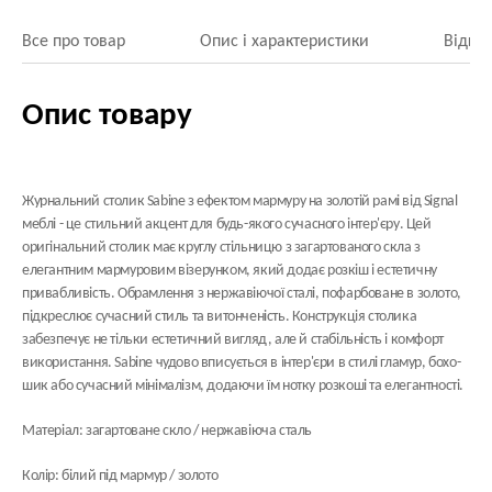
Все про товар
Опис і характеристики
Відгук
Опис товару
Журнальний столик Sabine з ефектом мармуру на золотій рамі від Signal
меблі - це стильний акцент для будь-якого сучасного інтер'єру. Цей
оригінальний столик має круглу стільницю з загартованого скла з
елегантним мармуровим візерунком, який додає розкіш і естетичну
привабливість. Обрамлення з нержавіючої сталі, пофарбоване в золото,
підкреслює сучасний стиль та витонченість. Конструкція столика
забезпечує не тільки естетичний вигляд, але й стабільність і комфорт
використання. Sabine чудово вписується в інтер'єри в стилі гламур, бохо-
шик або сучасний мінімалізм, додаючи їм нотку розкоші та елегантності.
Матеріал: загартоване скло / нержавіюча сталь
Колір: білий під мармур / золото