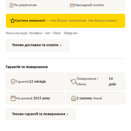
По реквізитам
Накладний платіж
Система лояльності
— чим більше замовлення, тим більша знижка
Консультація: Телефон · Чат · Viber · Telegram
Умови доставки та оплати
Гарантія та повернення
Повернення /
14
Гарантія
12 місяців
обмін
днів
На ринку
з 2015 року
2 салони
у Києві
Умови гарантії та повернення