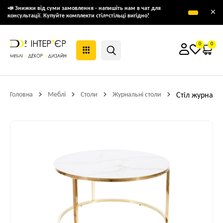
📣 Знижки від суми замовлення - напишіть нам в чат для
×
консультації. Купуйте комплекти стіл+стільці вигідно!
0
0
Головна
Меблі
Столи
Журнальні столи
Стіл журналь