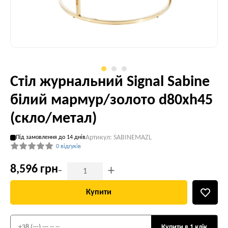
Стіл журнальний Signal Sabine
білий мармур/золото d80хh45
(скло/метал)
Артикул: SABINEMAZL
Під замовлення до 14 днів
0 відгуків
8,596 грн
-
+
Купити
Купити в 1 клік