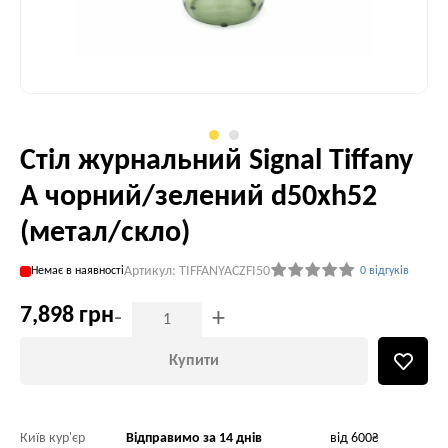
Стіл журнальний Signal Tiffany
A чорний/зелений d50хh52
(метал/скло)
Артикул: TIFFANYACZFI50
Немає в наявності
0 відгуків
7,898 грн
-
+
Купити
Київ кур'єр
Відправимо за 14 днів
від 600₴