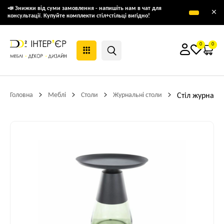
📣 Знижки від суми замовлення - напишіть нам в чат для
×
консультації. Купуйте комплекти стіл+стільці вигідно!
0
0
Головна
Меблі
Столи
Журнальні столи
Стіл журнальн