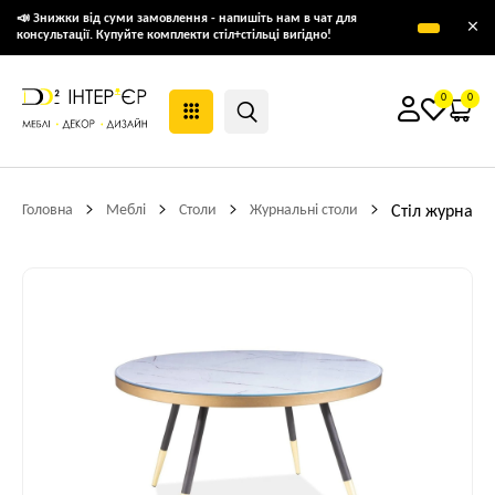
📣 Знижки від суми замовлення - напишіть нам в чат для
×
консультації. Купуйте комплекти стіл+стільці вигідно!
0
0
Головна
Меблі
Столи
Журнальні столи
Стіл журналь