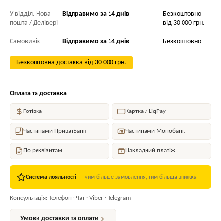
У відділ. Нова
Відправимо за 14 днів
Безкоштовно
пошта / Делівері
від 30 000 грн.
Самовивіз
Відправимо за 14 днів
Безкоштовно
Безкоштовна доставка від 30 000 грн.
Оплата та доставка
Готівка
Картка / LiqPay
Частинами ПриватБанк
Частинами Монобанк
По реквізитам
Накладний платіж
Система лояльності
— чим більше замовлення, тим більша знижка
Консультація: Телефон · Чат · Viber · Telegram
Умови доставки та оплати