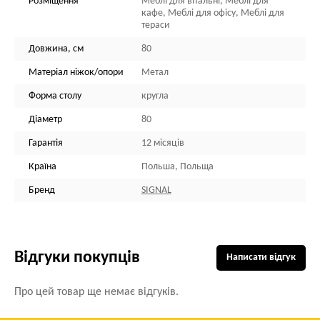
Розміщення
Меблі для вітальні, Меблі для
кафе, Меблі для офісу, Меблі для
тераси
Довжина, см
80
Матеріал ніжок/опори
Метал
Форма столу
кругла
Діаметр
80
Гарантія
12 місяців
Країна
Польша, Польща
Бренд
SIGNAL
Відгуки покупців
Написати відгук
Про цей товар ще немає відгуків.