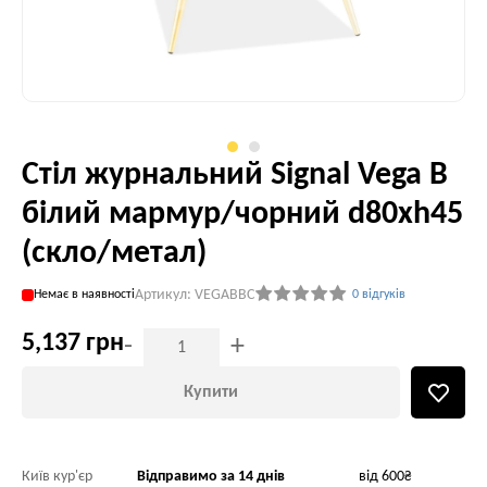
Стіл журнальний Signal Vega B
білий мармур/чорний d80хh45
(скло/метал)
Артикул: VEGABBC
Немає в наявності
0 відгуків
5,137 грн
-
+
Купити
Київ кур'єр
Відправимо за 14 днів
від 600₴