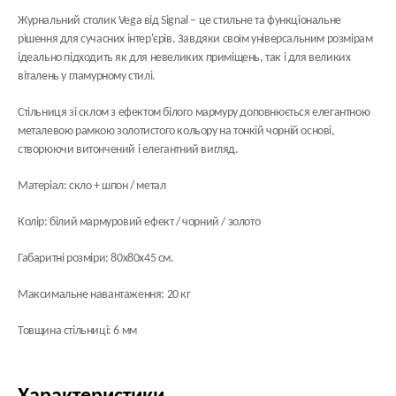
Журнальний столик Vega від Signal – це стильне та функціональне
рішення для сучасних інтер'єрів. Завдяки своїм універсальним розмірам
ідеально підходить як для невеликих приміщень, так і для великих
віталень у гламурному стилі.
Стільниця зі склом з ефектом білого мармуру доповнюється елегантною
металевою рамкою золотистого кольору на тонкій чорній основі,
створюючи витончений і елегантний вигляд.
Матеріал: скло + шпон / метал
Колір: білий мармуровий ефект / чорний / золото
Габаритні розміри: 80х80х45 см.
Максимальне навантаження: 20 кг
Товщина стільниці: 6 мм