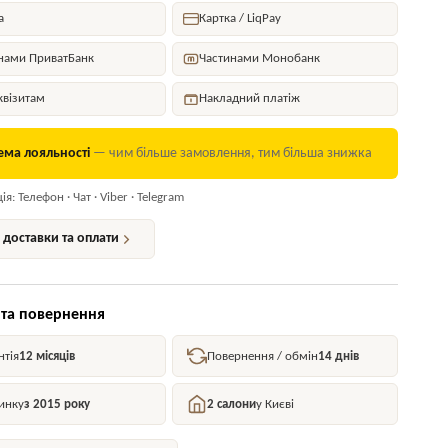
а
Картка / LiqPay
нами ПриватБанк
Частинами Монобанк
квізитам
Накладний платіж
ема лояльності
— чим більше замовлення, тим більша знижка
я: Телефон · Чат · Viber · Telegram
доставки та оплати
 та повернення
нтія
12 місяців
Повернення / обмін
14 днів
инку
з 2015 року
2 салони
у Києві