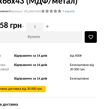
х66х43 (МДФ/метал)
Артикул: VELAACMAS
аявності
0 відгуків
58 грн
-
+
Купити
р
Відправимо за 14 днів
від 600₴
Нова
Відправимо за 14 днів
Безкоштовно від
лівері
30 000 грн.
Відправимо за 14 днів
Безкоштовно
овна доставка від 30 000 грн.
а доставка