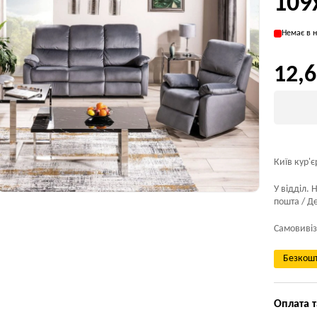
109
Немає в н
12,6
Київ кур'є
У відділ. 
пошта / Де
Самовивіз
Безкошт
Оплата т