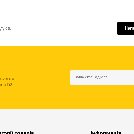
гуків.
Напи
ться на
и в D2
егорії товарів
Інформація