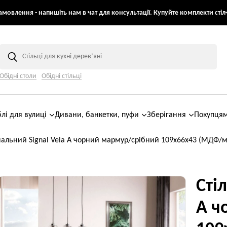
мовлення - напишіть нам в чат для консультації. Купуйте комплекти стіл+
Обідні столи
Обідні стільці
лі для вулиці
Дивани, банкетки, пуфи
Зберігання
Покупця
нальний Signal Vela A чорний мармур/срібний 109х66х43 (МДФ/м
Сті
A ч