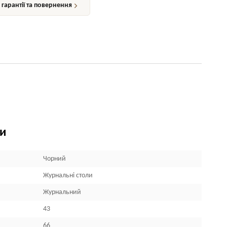
гарантії та повернення
ки
Чорний
Журнальні столи
Журнальний
43
66