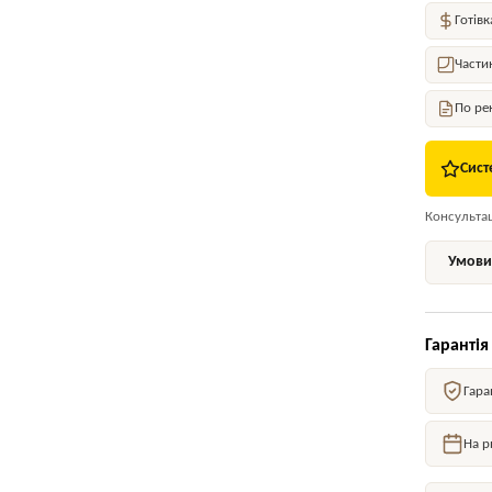
Готівк
Части
По ре
Сист
Консультаці
Умови 
Гарантія
Гара
На р