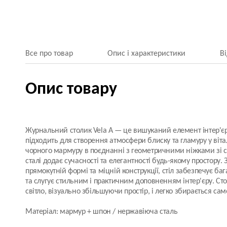
Все про товар
Опис і характеристики
В
Опис товару
Журнальний столик Vela A — це вишуканий елемент інтер'єр
підходить для створення атмосфери блиску та гламуру у віта
чорного мармуру в поєднанні з геометричними ніжками зі с
сталі додає сучасності та елегантності будь-якому простору. 
прямокутній формі та міцній конструкції, стіл забезпечує ба
та слугує стильним і практичним доповненням інтер'єру. Ст
світло, візуально збільшуючи простір, і легко збирається сам
Матеріал: мармур + шпон / нержавіюча сталь