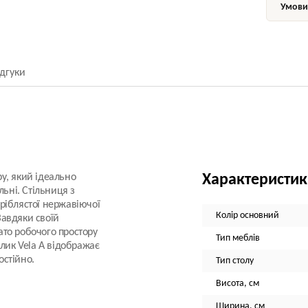
Умови 
ідгуки
у, який ідеально
Характеристи
льні. Стільниця з
ріблястої нержавіючої
Колір основний
Завдяки своїй
гато робочого простору
Тип меблів
олик Vela A відображає
остійно.
Тип столу
Висота, см
Ширина, см