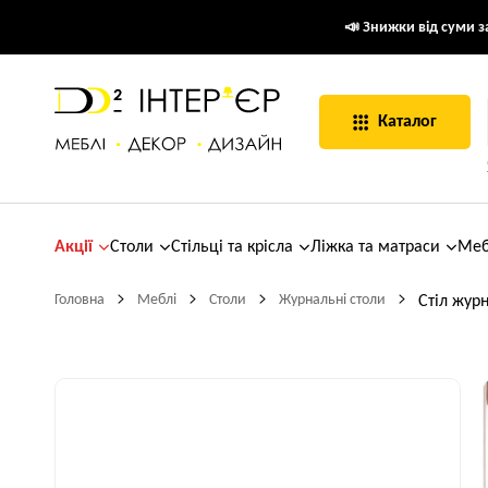
📣 Знижки від суми за
Каталог
Акції
Столи
Стільці та крісла
Ліжка та матраси
Меб
Головна
Меблі
Столи
Журнальні столи
Стіл жур