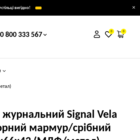
×
стільці вигідно!
0
0
0 800 333 567
м
етал)
л журнальний Signal Vela
орний мармур/срібний