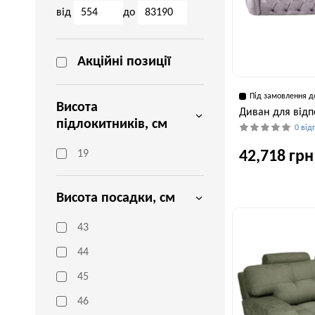
від
до
Акційні позиції
Під замовлення д
Висота
Диван для відп
підлокитників, см
0 від
42,718 грн
19
Висота посадки, см
Глибина, см
110 см
43
44
45
46