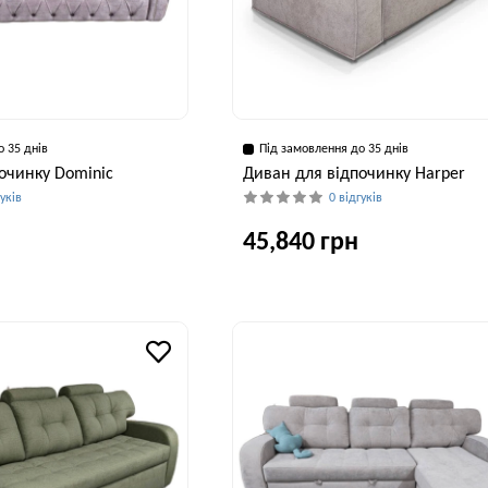
о 35 днів
Під замовлення до 35 днів
очинку Dominic
Диван для відпочинку Harper
гуків
0 відгуків
45,840 грн
Висота, см
Ширина, см
Глибина, см
Висота, см
Ши
91 см
258 см
104 см
97 см
2