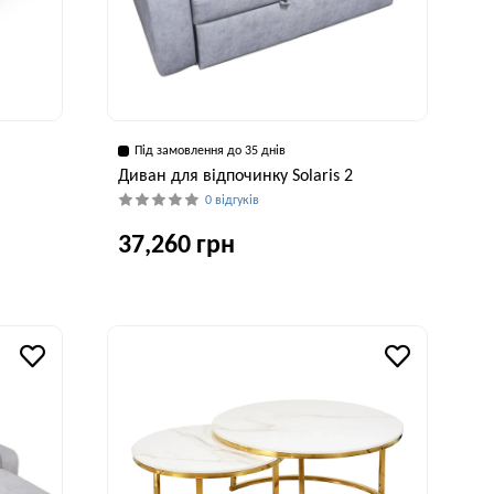
Під замовлення до 35 днів
Диван для відпочинку Solaris 2
0 відгуків
37,260 грн
рина, см
Глибина, см
Висота, см
Ширина, см
50 см
100 см
103 см
180 см