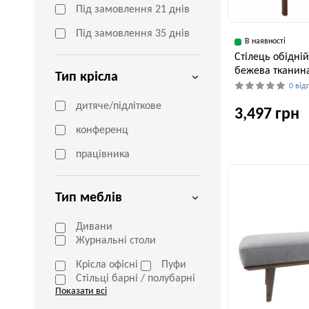
Під замовлення 21 днів
Під замовлення 35 днів
В наявності
Cтілець обідній
бежева тканин
Тип крісла
0 від
дитяче/підліткове
3,497 грн
конференц
працівника
Ширина, см
55 см
Тип меблів
Дивани
Журнальні столи
Крісла офісні
Пуфи
Стільці барні / полубарні
Показати всі