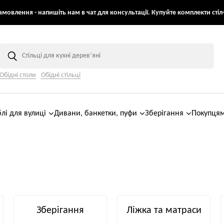
мовлення - напишіть нам в чат для консультації. Купуйте комплекти стіл+
Обідні столи
Обідні стільці
лі для вулиці
Дивани, банкетки, пуфи
Зберігання
Покупця
і
Зберігання
Ліжка та матраси