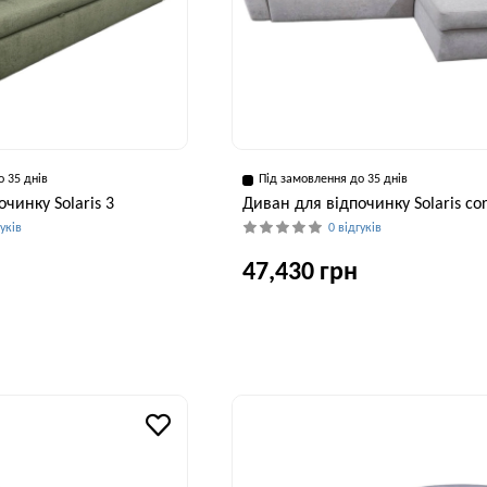
о 35 днів
Під замовлення до 35 днів
чинку Solaris 3
Диван для відпочинку Solaris co
гуків
0 відгуків
47,430 грн
Висота, см
Ширина, см
Глибина, см
Висота, см
Ши
103 см
250 см
100 см
103 см
2