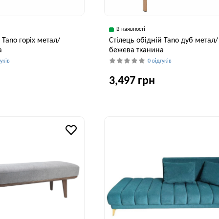
В наявності
 Tano горіх метал/
Cтілець обідній Tano дуб метал/
а
бежева тканина
гуків
0 відгуків
3,497 грн
Глибина, см
Висота, см
Ширина, см
Глибина, см
В
56 см
82 см
55 см
56 см