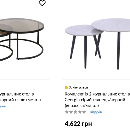
40 см
80 см
Закінчується
журнальних столів
Комплект із 2 журнальних столі
/чорний (скло+метал)
Georgia сірий глянець/чорний
(кераміка/метал)
гуків
0 відгуків
4,622 грн