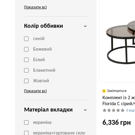
70 см
Показати всі
Колір оббивки
cиній
Бежевий
Білий
Блакитний
Жовтий
Показати всі
Закінчується
Комплект із 2 
Florida C сірий
Матеріал вкладки
0 від
6,336 грн
кераміка
кераміка+гартоване скло