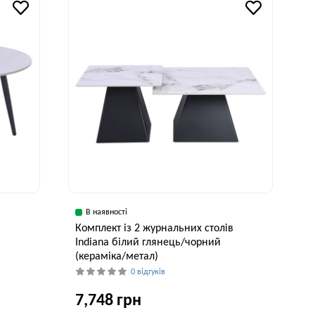
42 см
80 см
41 см
В наявності
в
Комплект із 2 журнальних столів
Indiana білий глянець/чорний
(кераміка/метал)
0 відгуків
7,748 грн