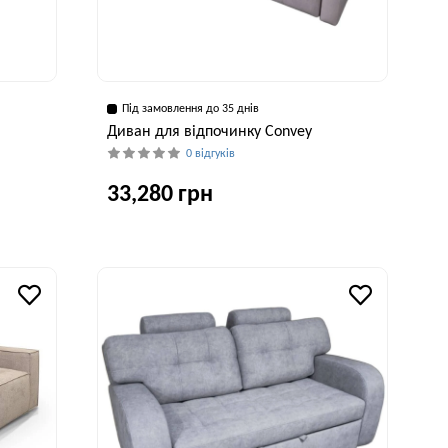
Під замовлення до 35 днів
Диван для відпочинку Convey
0 відгуків
33,280 грн
рина, см
Глибина, см
Висота, см
Ширина, см
00 см
104 см
95 см
226 см