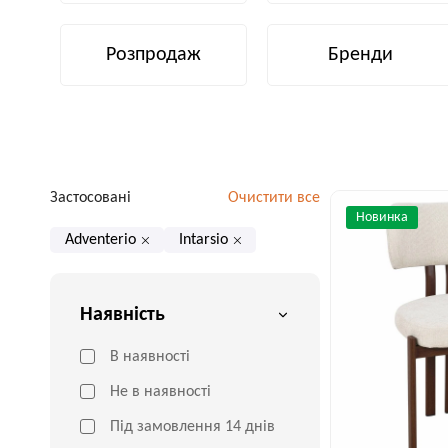
Розпродаж
Бренди
Застосовані
Очистити все
Новинка
Adventerio
Intarsio
Наявність
В наявності
Не в наявності
Під замовлення 14 днів