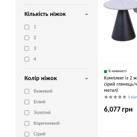
Кількість ніжок
1
2
3
4
В наявності
Колір ніжок
Комплект із 2 ж
сірий глянець/
метал)
бежевий
0 від
Білий
6,077 грн
Золотий
Коричневий
Ширина, см
Сірий