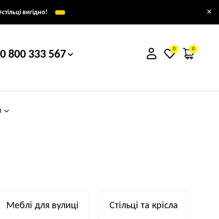
×
стільці вигідно!
0
0
0 800 333 567
м
Меблі для вулиці
Стільці та крісла