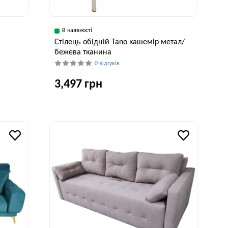
В наявності
Cтілець обідній Tano кашемір метал/
бежева тканина
0 відгуків
3,497 грн
исота, см
Ширина, см
Глибина, см
Висота, см
82 см
56 см
55 см
82 см