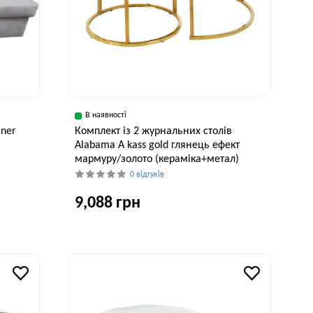
В наявності
rner
Комплект із 2 журнальних столів
Alabama A kass gold глянець ефект
мармуру/золото (кераміка+метал)
0 відгуків
9,088 грн
рина, см
50 см
Ширина, см
Висота, см
80 см
41 см