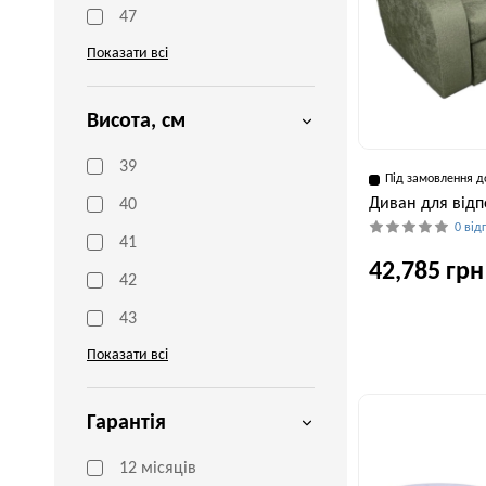
47
Показати всі
Висота, см
39
Під замовлення д
Диван для відпо
40
0 від
41
42,785 грн
42
43
Глибина, см
Показати всі
100 см
Гарантія
12 місяців