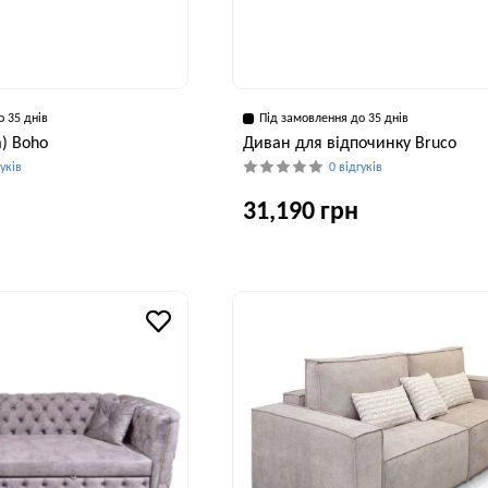
о 35 днів
Під замовлення до 35 днів
а) Boho
Диван для відпочинку Bruco
гуків
0 відгуків
31,190 грн
Висота, см
Ширина, см
Глибина, см
Висота, см
Ши
43 см
150 см
80 см
80 см
2