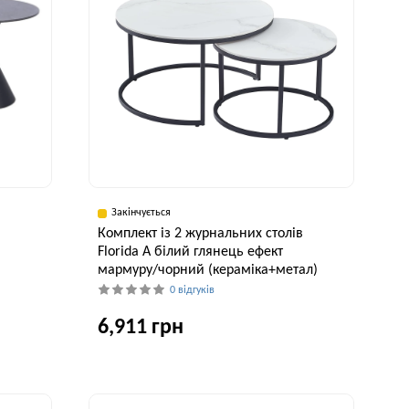
Закінчується
в
Комплект із 2 журнальних столів
й
Florida A білий глянець ефект
мармуру/чорний (кераміка+метал)
0 відгуків
6,911 грн
исота, см
Ширина, см
Висота, см