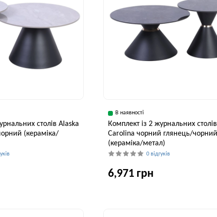
В наявності
урнальних столів Alaska
Комплект із 2 журнальних столі
чорний (кераміка/
Carolina чорний глянець/чорни
(кераміка/метал)
гуків
0 відгуків
6,971 грн
Висота, см
Ширина, см
В