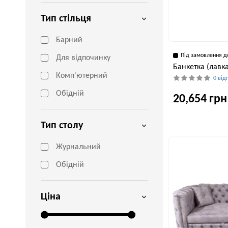
Тип стільця
Барний
Під замовлення д
Для відпочинку
Банкетка (лавк
Комп'ютерний
0 від
Обідній
20,654 грн
Тип столу
Глибина, см
40 см
Журнальний
Обідній
Ціна