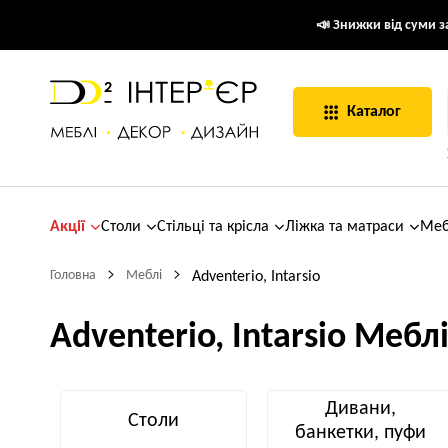
📣 Знижки від суми за
Каталог
Акції
Столи
Стільці та крісла
Ліжка та матраси
Меб
Головна
Меблі
Adventerio, Intarsio
Adventerio, Intarsio Мебл
Дивани,
Столи
банкетки, пуфи