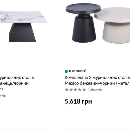
В наявності
журнальних столів
Комплект із 2 журнальних столі
глянець/чорний
Mexico бежевий+чорний (метал
л)
0 відгуків
гуків
5,618 грн
Ширина, см
В
70 см
Висота, см