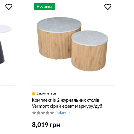
50 см
50 см
Новинка
Закінчується
в
Комплект із 2 журнальних столів
Vermont сірий ефект мармуру/дуб
0 відгуків
8,019 грн