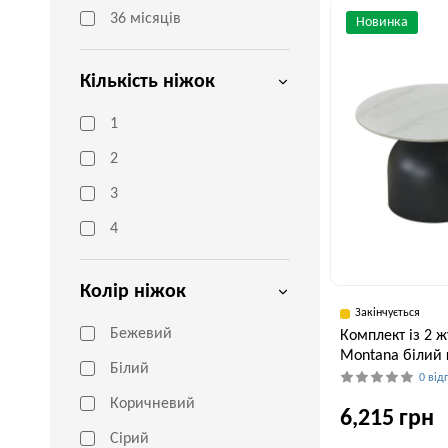
60 см
36 місяців
Новинка
Кількість ніжок
1
2
3
4
Колір ніжок
Закінчується
Бежевий
Комплект із 2 
Montana білий
Білий
0 від
Коричневий
6,215 грн
Сірий