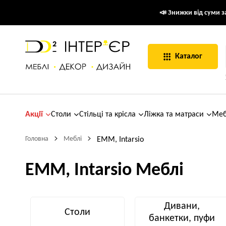
📣 Знижки від суми за
Каталог
Акції
Столи
Стільці та крісла
Ліжка та матраси
Меб
Головна
Меблі
EMM, Intarsio
EMM, Intarsio Меблі
Дивани,
Столи
банкетки, пуфи