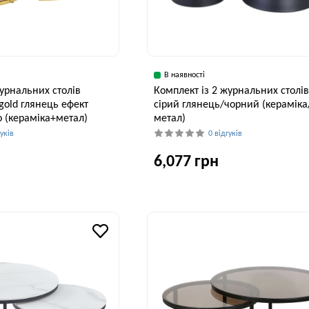
В наявності
журнальних столів
Комплект із 2 журнальних столів
gold глянець ефект
сірий глянець/чорний (кераміка
 (кераміка+метал)
метал)
гуків
0 відгуків
6,077 грн
Висота, см
Ширина, см
В
41 см
70 см