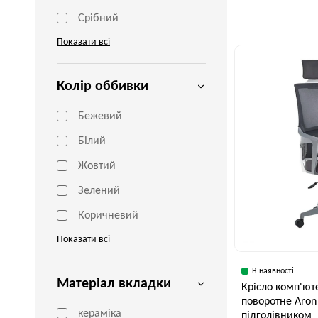
Срібний
Ширина, см
Показати всі
70 см
Колір оббивки
Бежевий
Білий
Жовтий
Зелений
Коричневий
Показати всі
В наявності
Матеріал вкладки
Крісло комп'ют
поворотне Aron 
кераміка
підголівником