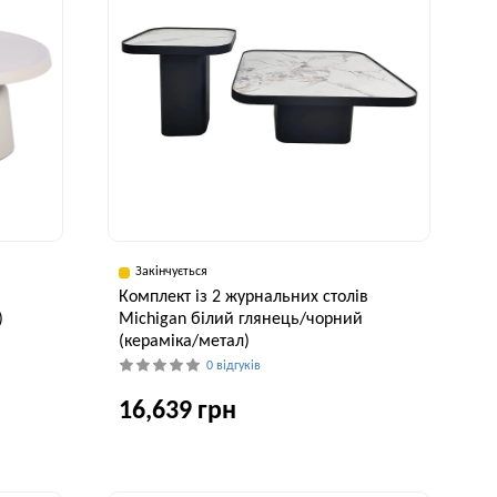
Закінчується
в
Комплект із 2 журнальних столів
)
Michigan білий глянець/чорний
(кераміка/метал)
0 відгуків
16,639 грн
исота, см
39 см
Ширина, см
Висота, см