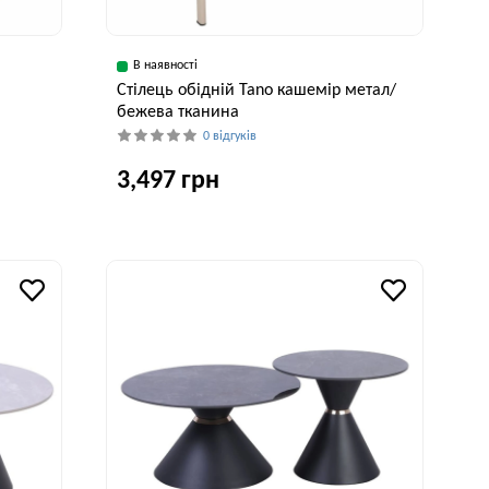
В наявності
Cтілець обідній Tano кашемір метал/
бежева тканина
0 відгуків
3,497 грн
исота, см
Ширина, см
Глибина, см
Висота, см
82 см
56 см
55 см
82 см