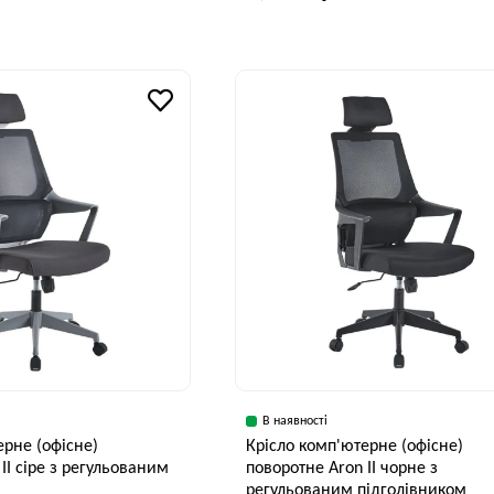
Висота, см
46 см
Ширина, см
В
70 см
В наявності
ерне (офісне)
Крісло комп'ютерне (офісне)
II сіре з регульованим
поворотне Aron II чорне з
регульованим підголівником