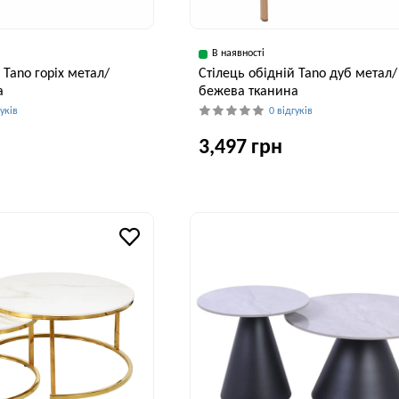
В наявності
 Tano горіх метал/
Cтілець обідній Tano дуб метал/
а
бежева тканина
гуків
0 відгуків
3,497 грн
Глибина, см
Висота, см
Ширина, см
Глибина, см
В
56 см
82 см
55 см
56 см