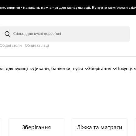
мовлення - напишіть нам в чат для консультації. Купуйте комплекти стіл+
Обідні столи
Обідні стільці
лі для вулиці
Дивани, банкетки, пуфи
Зберігання
Покупця
Зберігання
Ліжка та матраси