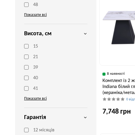
48
Показати всі
Висота, см
15
21
39
В наявності
40
Комплект із 2 
Indiana білий 
41
(кераміка/мета
Показати всі
0 від
7,748 грн
Гарантія
12 місяців
Ширина, см