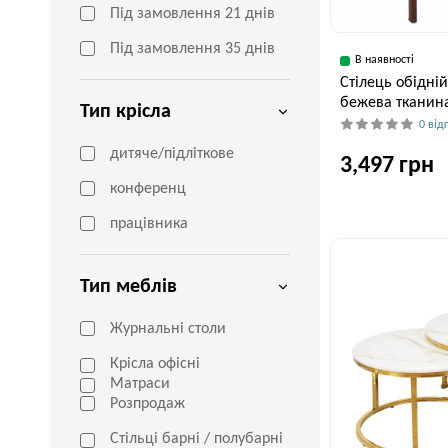
Під замовлення 21 днів
Під замовлення 35 днів
В наявності
Cтілець обідній
бежева тканин
Тип крісла
0 від
дитяче/підліткове
3,497 грн
конференц
працівника
Ширина, см
55 см
Тип меблів
Журнальні столи
Крісла офісні
Матраси
Розпродаж
Стільці барні / полубарні