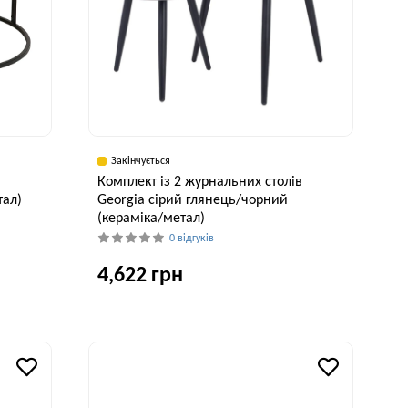
Закінчується
в
Комплект із 2 журнальних столів
тал)
Georgia сірий глянець/чорний
(кераміка/метал)
0 відгуків
4,622 грн
исота, см
41 см
Ширина, см
Висота, см
60 см
45 см