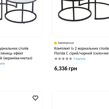
Закінчується
журнальних столів
Комплект із 2 журнальних столі
 глянець ефект
Florida C сірий/чорний (скло+ме
й (кераміка+метал)
0 відгуків
гуків
6,336 грн
Ширина, см
В
80 см
Висота, см
41 см