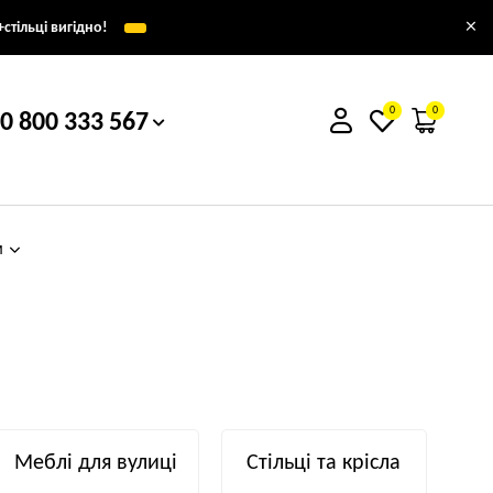
×
стільці вигідно!
0
0
0 800 333 567
м
Меблі для вулиці
Стільці та крісла