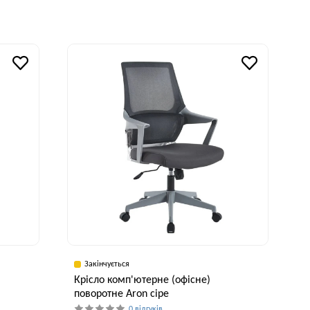
Ширина, см
Висота, см
70 см
46 см
исота, см
43 см
Закінчується
Крісло комп'ютерне (офісне)
поворотне Aron сіре
0 відгуків