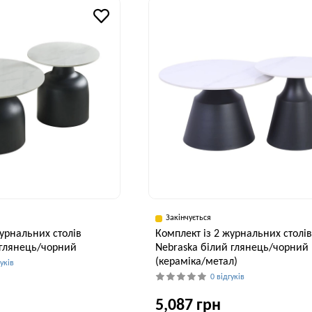
48 см
Закінчується
журнальних столів
Комплект із 2 журнальних столі
 глянець/чорний
Nebraska білий глянець/чорний
(кераміка/метал)
гуків
0 відгуків
5,087 грн