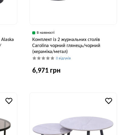
В наявності
 Alaska
Комплект із 2 журнальних столів
/
Carolina чорний глянець/чорний
(кераміка/метал)
0 відгуків
6,971 грн
исота, см
Ширина, см
Висота, см
40 см
80 см
42 см