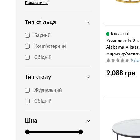
Показати всі
Тип стільця
В наявності
Барний
Комплект із 2 
Комп'ютерний
Alabama A kass 
мармуру/золото
Обідній
0 від
9,088 грн
Тип столу
Журнальний
Ширина, см
Обідній
80 см
Ціна