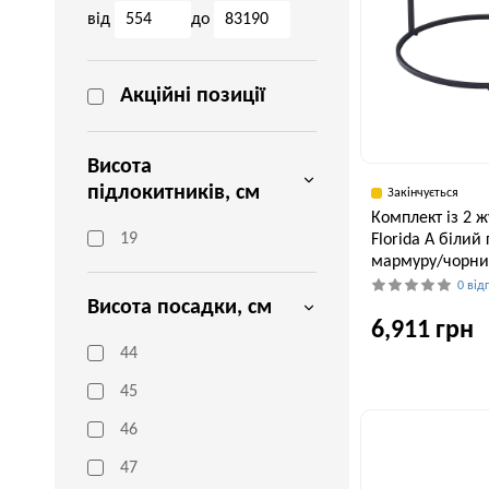
від
до
Акційні позиції
Висота
підлокитників, см
Закінчується
Комплект із 2 
19
Florida A білий
мармуру/чорни
0 від
Висота посадки, см
6,911 грн
44
45
Ширина, см
80 см
46
47