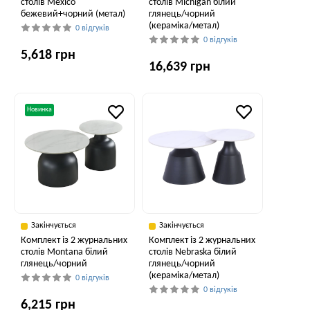
столів Mexico
столів Michigan білий
бежевий+чорний (метал)
глянець/чорний
(кераміка/метал)
0 відгуків
0 відгуків
5,618 грн
16,639 грн
Новинка
Закінчується
Закінчується
Комплект із 2 журнальних
Комплект із 2 журнальних
столів Montana білий
столів Nebraska білий
глянець/чорний
глянець/чорний
(кераміка/метал)
0 відгуків
0 відгуків
6,215 грн