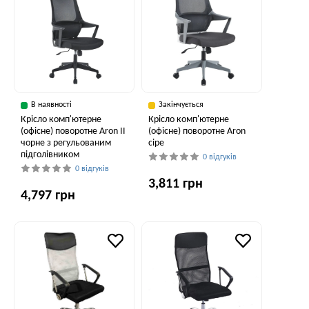
В наявності
Закінчується
Крісло комп'ютерне
Крісло комп'ютерне
(офісне) поворотне Aron II
(офісне) поворотне Aron
чорне з регульованим
сіре
підголівником
0 відгуків
0 відгуків
3,811 грн
4,797 грн