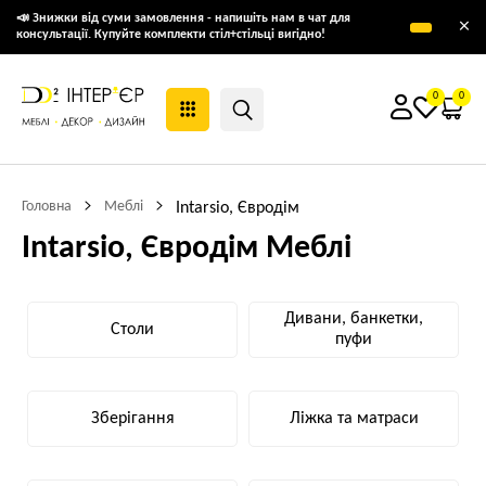
📣 Знижки від суми замовлення - напишіть нам в чат для
×
консультації. Купуйте комплекти стіл+стільці вигідно!
0
0
Головна
Меблі
Intarsio, Євродім
Intarsio, Євродім Меблі
Дивани, банкетки,
Столи
пуфи
Зберігання
Ліжка та матраси