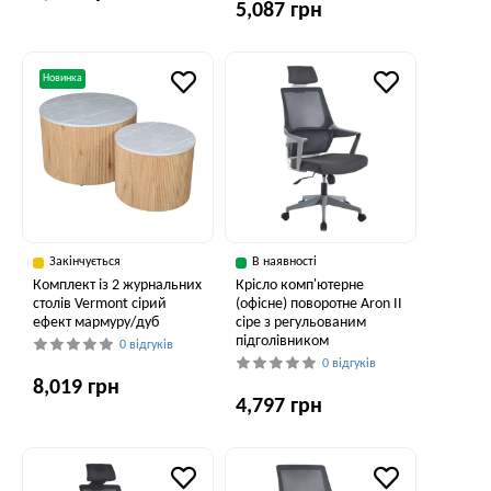
5,087 грн
Новинка
Закінчується
В наявності
Комплект із 2 журнальних
Крісло комп'ютерне
столів Vermont сірий
(офісне) поворотне Aron II
ефект мармуру/дуб
сіре з регульованим
підголівником
0 відгуків
0 відгуків
8,019 грн
4,797 грн