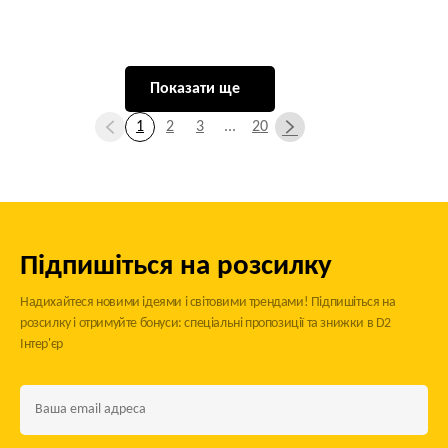
Показати ще
1
2
3
...
20
Підпишіться на розсилку
Надихайтеся новими ідеями і світовими трендами! Підпишіться на
розсилку і отримуйте бонуси: спеціальні пропозиції та знижки в D2
Інтер'єр