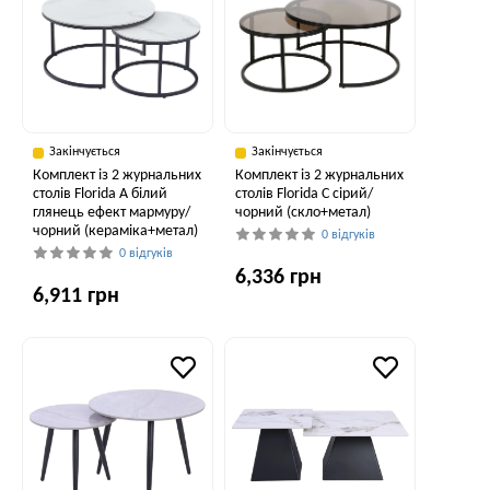
Закінчується
Закінчується
Комплект із 2 журнальних
Комплект із 2 журнальних
столів Florida A білий
столів Florida C сірий/
глянець ефект мармуру/
чорний (скло+метал)
чорний (кераміка+метал)
0 відгуків
0 відгуків
6,336 грн
6,911 грн