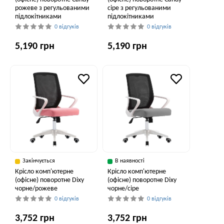
рожеве з регульованими
сіре з регульованими
підлокітниками
підлокітниками
0 відгуків
0 відгуків
5,190 грн
5,190 грн
Закінчується
В наявності
Крісло комп'ютерне
Крісло комп'ютерне
(офісне) поворотне Dixy
(офісне) поворотне Dixy
чорне/рожеве
чорне/сіре
0 відгуків
0 відгуків
3,752 грн
3,752 грн