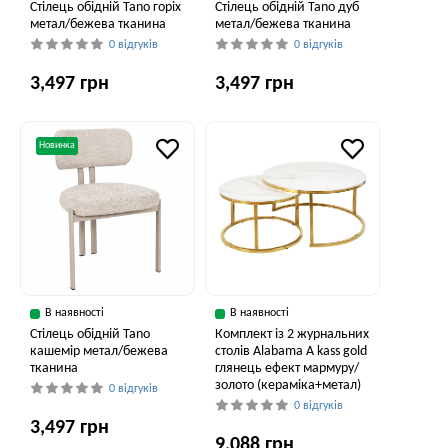
Cтілець обідній Tano горіх
Cтілець обідній Tano дуб
метал/бежева тканина
метал/бежева тканина
0 відгуків
0 відгуків
3,497 грн
3,497 грн
Новинка
В наявності
В наявності
Cтілець обідній Tano
Комплект із 2 журнальних
кашемір метал/бежева
столів Alabama A kass gold
тканина
глянець ефект мармуру/
золото (кераміка+метал)
0 відгуків
0 відгуків
3,497 грн
9,088 грн