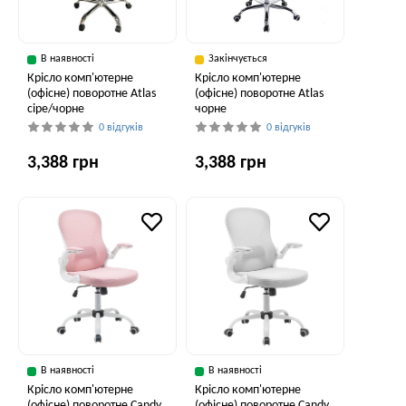
В наявності
Закінчується
Крісло комп'ютерне
Крісло комп'ютерне
(офісне) поворотне Atlas
(офісне) поворотне Atlas
сіре/чорне
чорне
0 відгуків
0 відгуків
3,388 грн
3,388 грн
В наявності
В наявності
Крісло комп'ютерне
Крісло комп'ютерне
(офісне) поворотне Candy
(офісне) поворотне Candy