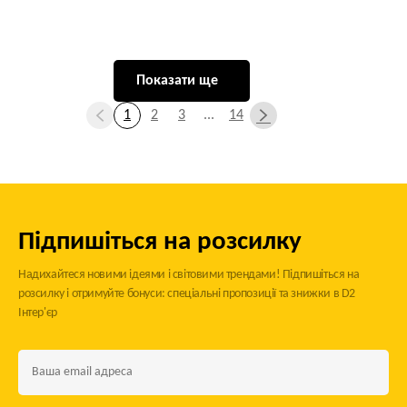
Показати ще
1
2
3
...
14
Підпишіться на розсилку
Надихайтеся новими ідеями і світовими трендами! Підпишіться на
розсилку і отримуйте бонуси: спеціальні пропозиції та знижки в D2
Інтер'єр