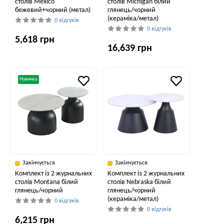
столів Mexico
столів Michigan білий
бежевий+чорний (метал)
глянець/чорний
(кераміка/метал)
0 відгуків
0 відгуків
5,618 грн
16,639 грн
Новинка
Закінчується
Закінчується
Комплект із 2 журнальних
Комплект із 2 журнальних
столів Montana білий
столів Nebraska білий
глянець/чорний
глянець/чорний
(кераміка/метал)
0 відгуків
0 відгуків
6,215 грн