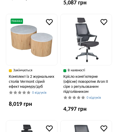
5,087 грн
Новинка
Закінчується
В наявності
Комплект із 2 журнальних
Крісло комп'ютерне
столів Vermont сірий
(офісне) поворотне Aron II
ефект мармуру/дуб
сіре з регульованим
підголівником
0 відгуків
0 відгуків
8,019 грн
4,797 грн