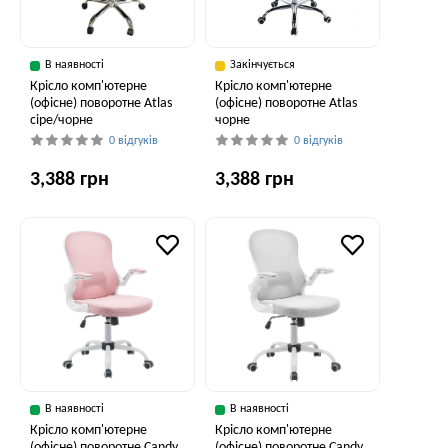
В наявності
Закінчується
Крісло комп'ютерне
Крісло комп'ютерне
(офісне) поворотне Atlas
(офісне) поворотне Atlas
сіре/чорне
чорне
0 відгуків
0 відгуків
3,388 грн
3,388 грн
В наявності
В наявності
Крісло комп'ютерне
Крісло комп'ютерне
(офісне) поворотне Candy
(офісне) поворотне Candy