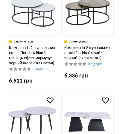
Закінчується
Закінчується
Комплект із 2 журнальних
Комплект із 2 журнальних
столів Florida A білий
столів Florida C сірий/
глянець ефект мармуру/
чорний (скло+метал)
чорний (кераміка+метал)
0 відгуків
0 відгуків
6,336 грн
6,911 грн