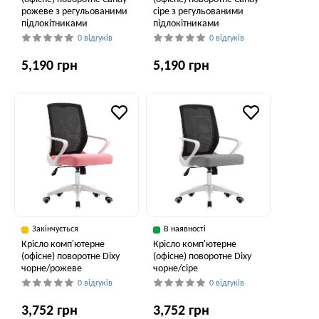
рожеве з регульованими
сіре з регульованими
підлокітниками
підлокітниками
0 відгуків
0 відгуків
5,190 грн
5,190 грн
Закінчується
В наявності
Крісло комп'ютерне
Крісло комп'ютерне
(офісне) поворотне Dixy
(офісне) поворотне Dixy
чорне/рожеве
чорне/сіре
0 відгуків
0 відгуків
3,752 грн
3,752 грн