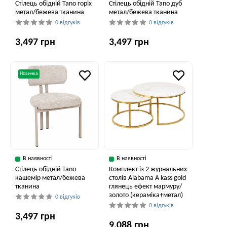
Cтілець обідній Tano горіх
Cтілець обідній Tano дуб
метал/бежева тканина
метал/бежева тканина
0 відгуків
0 відгуків
3,497 грн
3,497 грн
Новинка
В наявності
В наявності
Cтілець обідній Tano
Комплект із 2 журнальних
кашемір метал/бежева
столів Alabama A kass gold
тканина
глянець ефект мармуру/
золото (кераміка+метал)
0 відгуків
0 відгуків
3,497 грн
9,088 грн