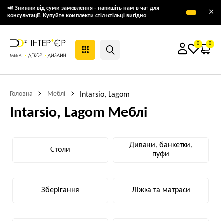
📣 Знижки від суми замовлення - напишіть нам в чат для
×
консультації. Купуйте комплекти стіл+стільці вигідно!
0
0
Головна
Меблі
Intarsio, Lagom
Intarsio, Lagom Меблі
Дивани, банкетки,
Столи
пуфи
Зберігання
Ліжка та матраси