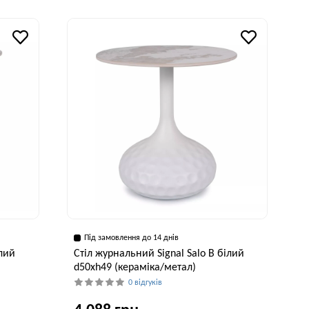
исота, см
Ширина, см
Висота, см
55 см
80 см
45 см
Під замовлення до 14 днів
ілий
Стіл журнальний Signal Salo B білий
d50хh49 (кераміка/метал)
0 відгуків