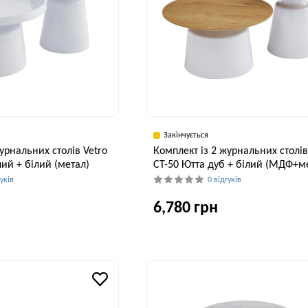
Закінчується
урнальних столів Vetro
Комплект із 2 журнальних столів
лий + білий (метал)
CT-50 Ютта дуб + білий (МДФ+м
гуків
0 відгуків
6,780 грн
Висота, см
Ширина, см
В
39 см
70 см