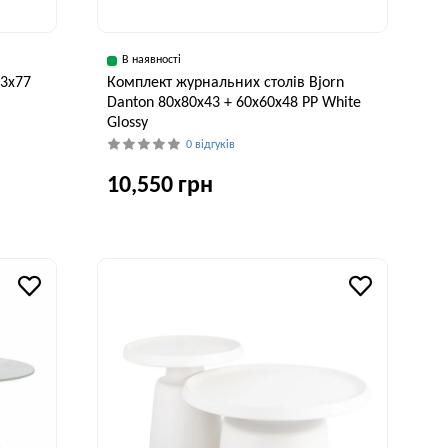
В наявності
53x77
Комплект журнальних столів Bjorn
Danton 80х80х43 + 60х60х48 PP White
Glossy
0 відгуків
10,550 грн
исота, см
Ширина, см
Висота, см
77 см
60 см
48 см