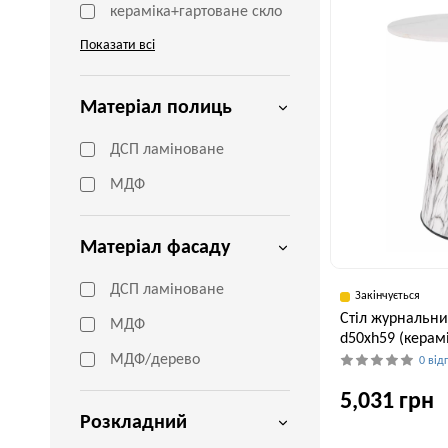
кераміка+гартоване скло
Показати всі
Матеріал полиць
ДСП ламіноване
МДФ
Матеріал фасаду
ДСП ламіноване
Закінчується
Стіл журнальни
МДФ
d50хh59 (керам
МДФ/дерево
0 від
5,031 грн
Розкладний