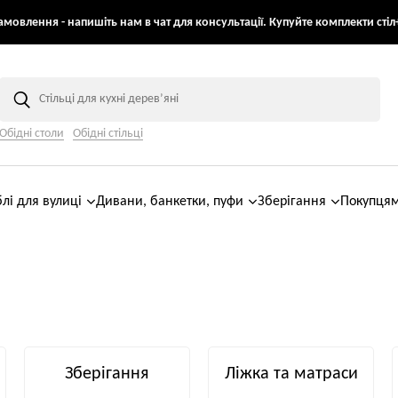
мовлення - напишіть нам в чат для консультації. Купуйте комплекти стіл+
Обідні столи
Обідні стільці
лі для вулиці
Дивани, банкетки, пуфи
Зберігання
Покупця
Зберігання
Ліжка та матраси