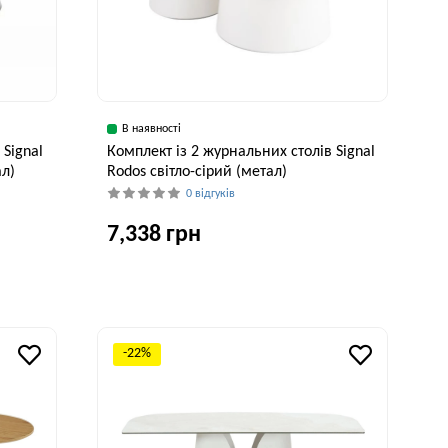
В наявності
 Signal
Комплект із 2 журнальних столів Signal
ал)
Rodos світло-сірий (метал)
0 відгуків
7,338 грн
исота, см
Ширина, см
Висота, см
40 см
70 см
40 см
-22%