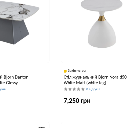
Закінчується
й Bjorn Danton
Стіл журнальний Bjorn Nora d50
te Glossy
White Matt (white leg)
гуків
0 відгуків
7,250 грн
Висота, см
Ширина, см
43 см
50 см