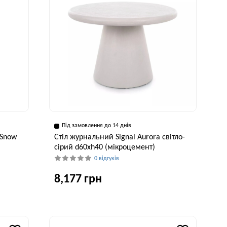
Під замовлення до 14 днів
 Snow
Стіл журнальний Signal Aurora світло-
сірий d60хh40 (мікроцемент)
0 відгуків
8,177 грн
Ширина, см
Висота, см
60 см
40 см