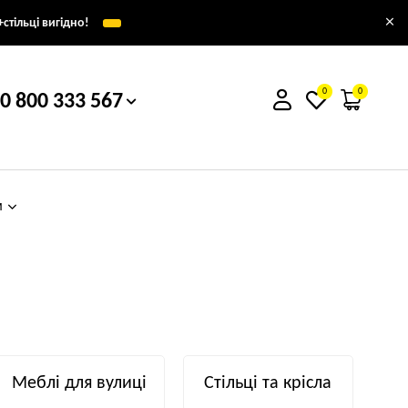
×
стільці вигідно!
0
0
0 800 333 567
м
Меблі для вулиці
Стільці та крісла