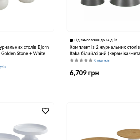
Під замовлення до 14 днів
урнальних столів Bjorn
Комплект із 2 журнальних столів
 Golden Stone + White
Itaka білий/сірий (кераміка/мет
0 відгуків
гуків
6,709 грн
Ширина, см
В
70 см