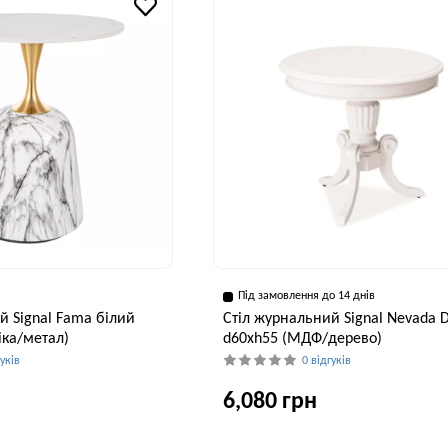
Під замовлення до 14 днів
й Signal Fama білий
Стіл журнальний Signal Nevada 
іка/метал)
d60хh55 (МДФ/дерево)
гуків
0 відгуків
6,080 грн