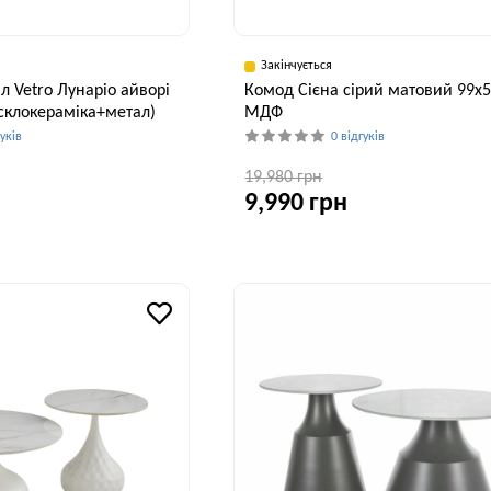
Закінчується
л Vetro Лунаріо айворі
Комод Сієна сірий матовий 99x
(склокераміка+метал)
МДФ
гуків
0 відгуків
19,980 грн
9,990 грн
Висота, см
Ширина, см
В
40 см
53,5 см