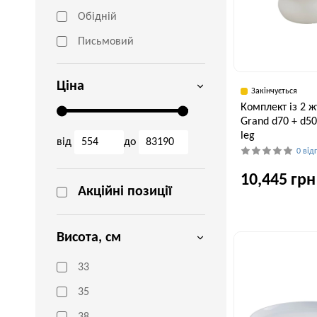
Обідній
Письмовий
Ціна
Закінчується
Комплект із 2 ж
Grand d70 + d50
leg
від
до
0 від
10,445 грн
Акційні позиції
Ширина, см
Висота, см
70 см
33
35