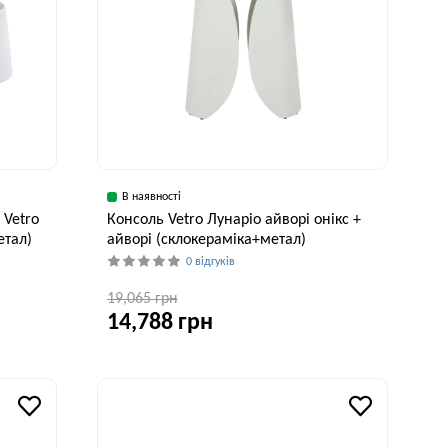
В наявності
 Vetro
Консоль Vetro Лунаріо айворі онікс +
етал)
айворі (склокераміка+метал)
0 відгуків
19,065 грн
14,788 грн
исота, см
Ширина, см
Висота, см
38 см
40 см
76 см