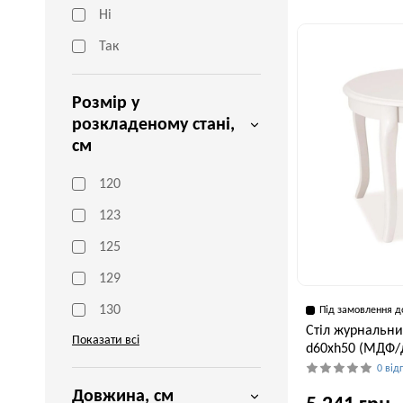
Ні
Ширина, см
50 см
Так
Розмір у
розкладеному стані,
см
120
123
125
129
130
Під замовлення д
Стіл журнальний
Показати всі
d60хh50 (МДФ/
0 від
Довжина, см