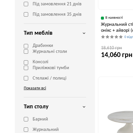
Під замовлення 21 днів
Під замовлення 35 днів
В наявності
Журнальний сті
онікс + айворі 
Тип меблів
0 від
Драбинки
18,610 грн
Журнальні столи
14,060 грн
Консолі
Приліжкові тумби
Ширина, см
65 см
Стелажі / полиці
Показати всі
Тип столу
Барний
Журнальний