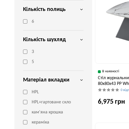
Кількість полиць
6
Кількість шухляд
3
5
В наявності
Стіл журнальни
Матеріал вкладки
80х80х43 PP Whi
0 від
HPL
6,975 грн
HPL+гартоване скло
кам'яна крошка
кераміка
Ширина, см
80 см