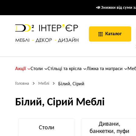
📣 Знижки від суми за
Каталог
Акції
Столи
Стільці та крісла
Ліжка та матраси
Меб
Головна
Меблі
Білий, Сірий
Білий, Сірий Меблі
Дивани,
Столи
банкетки, пуфи