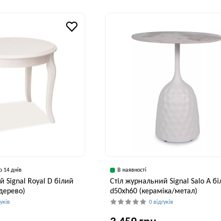
Висота, см
Ширина, см
В
59 см
60 см
о 14 днів
В наявності
 Signal Royal D білий
Стіл журнальний Signal Salo A б
дерево)
d50хh60 (кераміка/метал)
гуків
0 відгуків