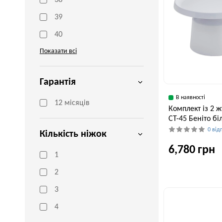
38
39
40
Показати всі
Гарантія
В наявності
12 місяців
Комплект із 2 ж
CT-45 Беніто бі
0 від
Кількість ніжок
6,780 грн
1
2
Ширина, см
3
70 см
4