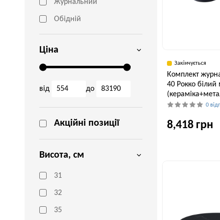
Журнальний
Обідній
Ціна
Закінчується
Комплект журна
40 Рокко білий
від
до
(кераміка+мета
0 від
Акційні позиції
8,418 грн
Висота, см
Ширина, см
70 см
31
32
35