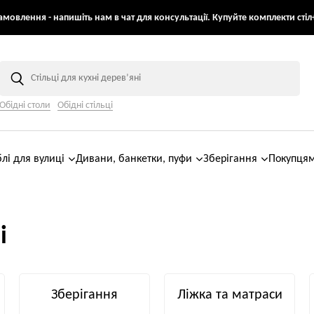
мовлення - напишіть нам в чат для консультації. Купуйте комплекти стіл+
Обідні столи
Обідні стільці
лі для вулиці
Дивани, банкетки, пуфи
Зберігання
Покупця
і
Зберігання
Ліжка та матраси