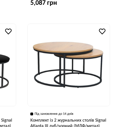
5,087 грн
исота, см
46 см
Ширина, см
Висота, см
70 см
43 см
Під замовлення до 14 днів
 Signal
Комплект із 2 журнальних столів Signal
метал)
Atlanta III дуб/чорний (МДФ/метал)