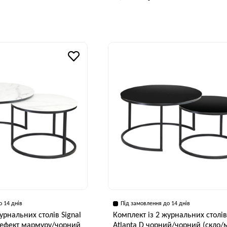
Ширина, см
В
70 см
Висота, см
50 см
о 14 днів
Під замовлення до 14 днів
урнальних столів Signal
Комплект із 2 журнальних столів
й ефект мармуру/чорний
Atlanta D чорний/чорний (скло/