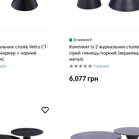
В наявності
льних столів Vetro CT-
Комплект із 2 журнальних столів
 мармур + чорний
сірий глянець/чорний (кераміка
л)
метал)
гуків
0 відгуків
6,077 грн
Висота, см
Ширина, см
В
46 см
70 см