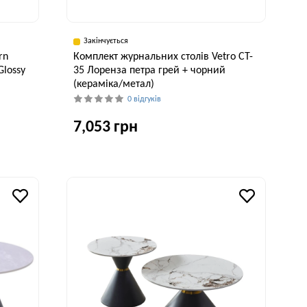
Закінчується
rn
Комплект журнальних столів Vetro CT-
Glossy
35 Лоренза петра грей + чорний
(кераміка/метал)
0 відгуків
7,053 грн
исота, см
51 см
Висота, см
45 см