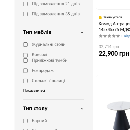
Під замовлення 21 днів
Під замовлення 35 днів
Закінчується
Комод Антраци
145x45x75 МДФ
Тип меблів
0 від
Журнальні столи
32,714 грн
22,900 грн
Консолі
Приліжкові тумби
Ширина, см
Розпродаж
45 см
Стелажі / полиці
Показати всі
Тип столу
Барний