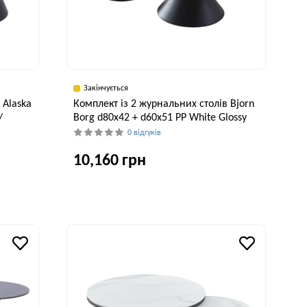
Закінчується
 Alaska
Комплект із 2 журнальних столів Bjorn
/
Borg d80х42 + d60х51 PP White Glossy
0 відгуків
10,160 грн
Ширина, см
80 см
исота, см
40 см