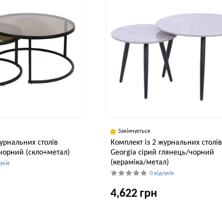
Закінчується
журнальних столів
Комплект із 2 журнальних столі
/чорний (скло+метал)
Georgia сірий глянець/чорний
(кераміка/метал)
гуків
0 відгуків
4,622 грн
Висота, см