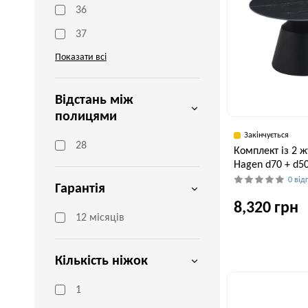
36
37
Показати всі
Відстань між
полицями
Закінчується
28
Комплект із 2 ж
Hagen d70 + d50
0 від
Гарантія
8,320 грн
12 місяців
Ширина, см
Кількість ніжок
70 см
1