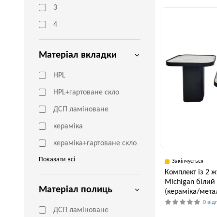
80 см
3
4
Матеріал вкладки
HPL
HPL+гартоване скло
ДСП ламіноване
кераміка
кераміка+гартоване скло
Показати всі
Закінчується
Комплект із 2 
Michigan білий
Матеріал полиць
(кераміка/мета
0 від
ДСП ламіноване