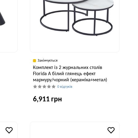
Закінчується
в
Комплект із 2 журнальних столів
й
Florida A білий глянець ефект
мармуру/чорний (кераміка+метал)
0 відгуків
6,911 грн
исота, см
Ширина, см
Висота, см
42 см
80 см
41 см