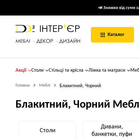
📣 Знижки від суми за
Каталог
Акції
Столи
Стільці та крісла
Ліжка та матраси
Меб
Головна
Меблі
Блакитний, Чорний
Блакитний, Чорний Мебл
Дивани,
Столи
банкетки, пуфи