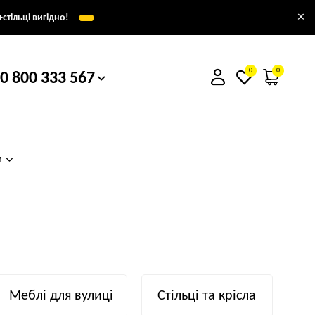
×
стільці вигідно!
0
0
0 800 333 567
м
Меблі для вулиці
Стільці та крісла