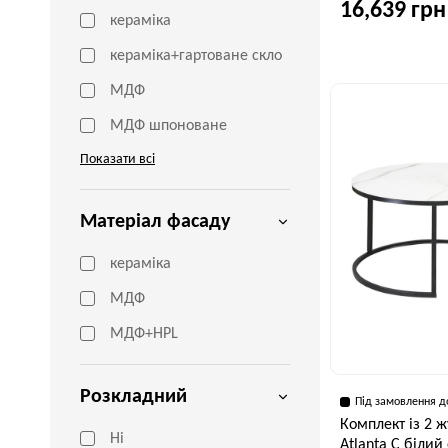
16,639 грн
кераміка
кераміка+гартоване скло
Ширина, см
МДФ
50 см
МДФ шпоноване
Показати всі
Матеріал фасаду
кераміка
МДФ
МДФ+HPL
Розкладний
Під замовлення д
Комплект із 2 ж
Ні
Atlanta C біли