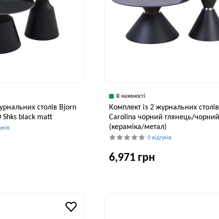
В наявності
урнальних столів Bjorn
Комплект із 2 журнальних столі
 Shks black matt
Carolina чорний глянець/чорни
(кераміка/метал)
гуків
0 відгуків
6,971 грн
Ширина, см
В
80 см