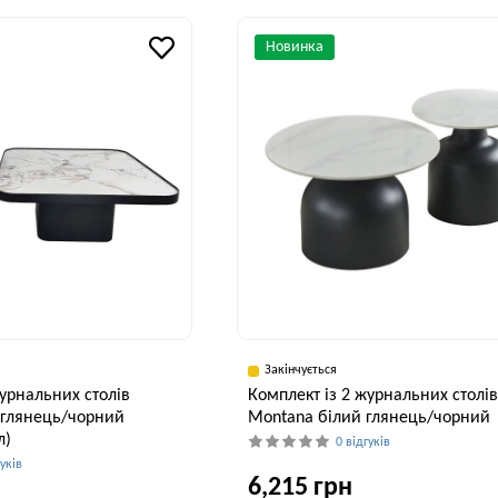
41 см
Ширина, см
В
60 см
Новинка
Закінчується
журнальних столів
Комплект із 2 журнальних столі
 глянець/чорний
Montana білий глянець/чорний
л)
0 відгуків
гуків
6,215 грн