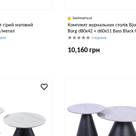
Закінчується
т сірий матовий
Комплект журнальних столів Bjo
/метал
Borg d80х42 + d60х51 Bass Black 
гуків
0 відгуків
10,160 грн
Ширина, см
В
Висота, см
60 см
75 см