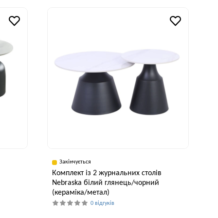
исота, см
Ширина, см
Висота, см
45 см
60 см
48 см
Закінчується
в
Комплект із 2 журнальних столів
Nebraska білий глянець/чорний
(кераміка/метал)
0 відгуків