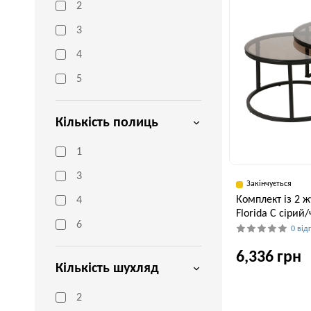
2
3
4
5
Кількість полиць
1
3
Закінчується
Комплект із 2 
4
Florida C сірий
6
0 від
6,336 грн
Кількість шухляд
2
Ширина, см