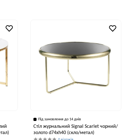
исота, см
Ширина, см
Висота, см
50 см
38 см
50 см
Під замовлення до 14 днів
ілий
Стіл журнальний Signal Scarlet чорний/
тал)
золото d74хh40 (скло/метал)
0 відгуків