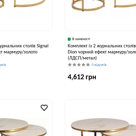
В наявності
урнальних столів Signal
Комплект із 2 журнальних столів
кт мармуру/золото
Dion чорний ефект мармуру/зол
(ЛДСП/метал)
гуків
0 відгуків
4,612 грн
Висота, см
Ширина, см
В
48 см
80 см