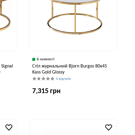
В наявності
 Signal
Стіл журнальний Bjorn Burgos 80х45
0
Kass Gold Glossy
0 відгуків
7,315 грн
Ширина, см
Висота, см
80 см
45 см
исота, см
42 см