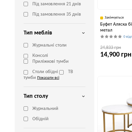
Під замовлення 21 днів
Під замовлення 35 днів
Закінчується
Буфет Аляска б
метал
Тип меблів
0 від
Журнальні столи
24,833 грн
14,900 грн
Консолі
Приліжкові тумби
Ширина, см
Столи обідні
ТВ
44,5 см
тумби
Показати всі
Тип столу
Журнальний
Обідній