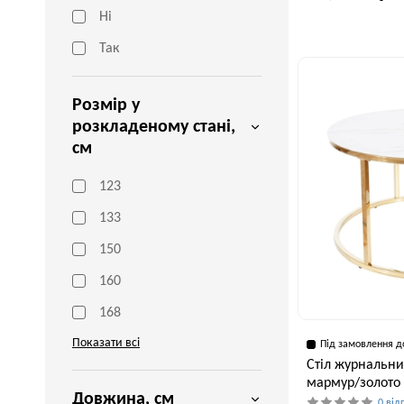
Ні
Так
Ширина, см
60 см
Розмір у
розкладеному стані,
см
123
133
150
160
168
Показати всі
Під замовлення д
Стіл журнальний
мармур/золото 
Довжина, см
0 від