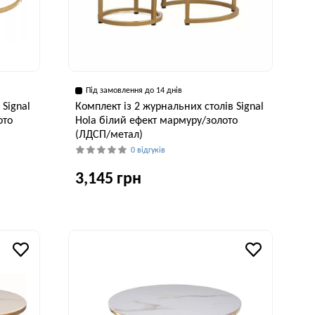
Під замовлення до 14 днів
 Signal
Комплект із 2 журнальних столів Signal
ото
Hola білий ефект мармуру/золото
(ЛДСП/метал)
0 відгуків
3,145 грн
исота, см
Ширина, см
Висота, см
48 см
45 см
48 см