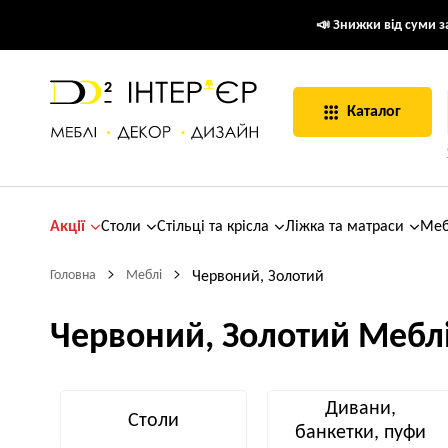
📣 Знижки від суми за
Каталог
Акції
Столи
Стільці та крісла
Ліжка та матраси
Меб
Головна
Меблі
Червоний, Золотий
Червоний, Золотий Мебл
Дивани,
Столи
банкетки, пуфи