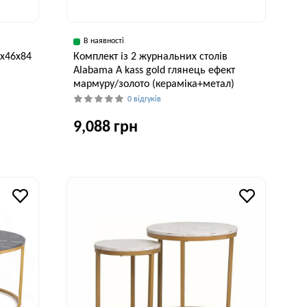
В наявності
8x46x84
Комплект із 2 журнальних столів
Alabama A kass gold глянець ефект
мармуру/золото (кераміка+метал)
0 відгуків
9,088 грн
исота, см
Ширина, см
Висота, см
84 см
80 см
41 см