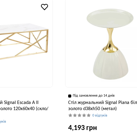
45 см
Під замовлення до 14 днів
 Signal Escada A II
Стіл журнальний Signal Piana бі
олото 120х60х40 (скло/
золото d38хh50 (метал)
0 відгуків
гуків
4,193 грн