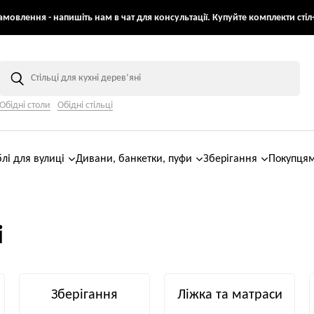
мовлення - напишіть нам в чат для консультації. Купуйте комплекти стіл+
Обідні столи
Обідні стільці
лі для вулиці
Дивани, банкетки, пуфи
Зберігання
Покупця
і
Зберігання
Ліжка та матраси