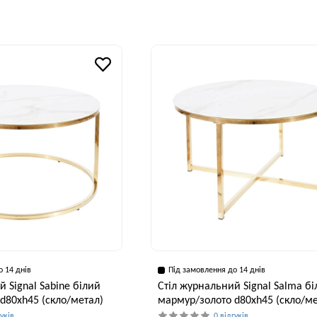
Ширина, см
В
38 см
Висота, см
40 см
о 14 днів
Під замовлення до 14 днів
 Signal Sabine білий
Стіл журнальний Signal Salma б
d80хh45 (скло/метал)
мармур/золото d80хh45 (скло/ме
гуків
0 відгуків