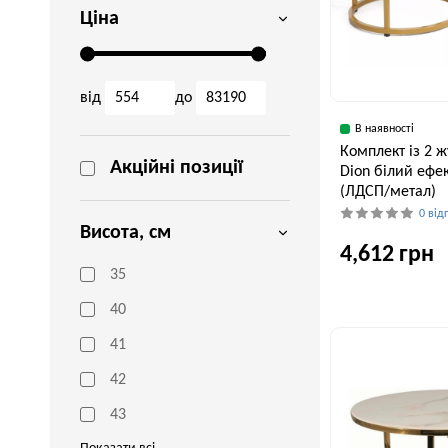
Ціна
від
до
В наявності
Комплект із 2 ж
Акційні позиції
Dion білий ефе
(ЛДСП/метал)
0 від
Висота, см
4,612 грн
35
40
Ширина, см
80 см
41
42
43