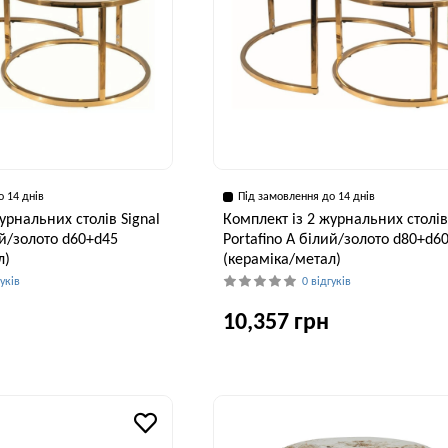
о 14 днів
Під замовлення до 14 днів
урнальних столів Signal
Комплект із 2 журнальних столів
ий/золото d60+d45
Portafino A білий/золото d80+d6
л)
(кераміка/метал)
гуків
0 відгуків
10,357 грн
Висота, см
Ширина, см
В
45 см
80 см