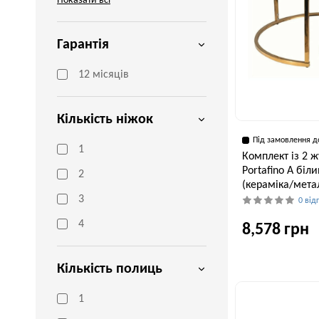
Показати всі
Гарантія
12 місяців
Кількість ніжок
Під замовлення д
1
Комплект із 2 ж
Portafino A біл
2
(кераміка/мета
3
0 від
4
8,578 грн
Кількість полиць
Ширина, см
60 см
1