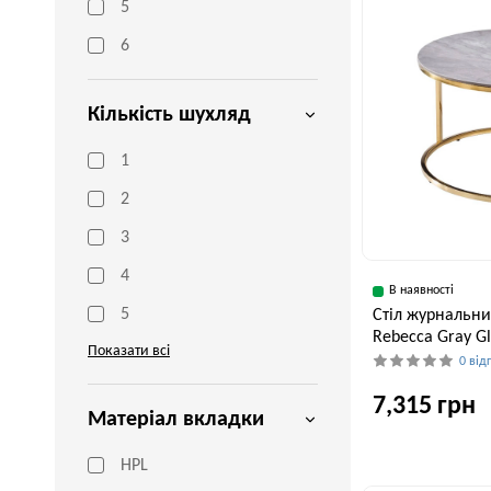
5
6
Кількість шухляд
1
2
3
4
В наявності
5
Стіл журнальни
Rebecca Gray Gl
Показати всі
0 від
7,315 грн
Матеріал вкладки
HPL
Ширина, см