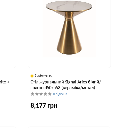
Закінчується
ite +
Стіл журнальний Signal Aries білий/
золото d50хh53 (кераміка/метал)
0 відгуків
8,177 грн
Ширина, см
Висота, см