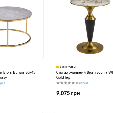
Закінчується
й Bjorn Burgos 80х45
Стіл журнальний Bjorn Sophia Wh
ossy
Gold leg
гуків
0 відгуків
9,075 грн
Висота, см