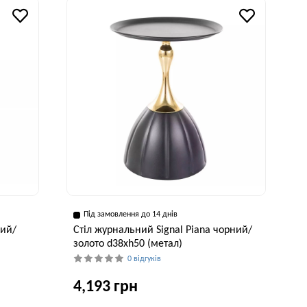
50 см
53 см
Під замовлення до 14 днів
лий/
Стіл журнальний Signal Piana чорний/
золото d38хh50 (метал)
0 відгуків
4,193 грн