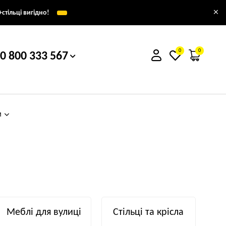
×
стільці вигідно!
0
0
0 800 333 567
м
Меблі для вулиці
Стільці та крісла