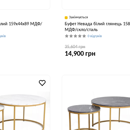
Закінчується
ілий 159x44x89 МДФ/
Буфет Невада білий глянець 15
МДФ/скло/сталь
гуків
0 відгуків
35,604 грн
14,900 грн
Висота, см
Ширина, см
В
89 см
46 см