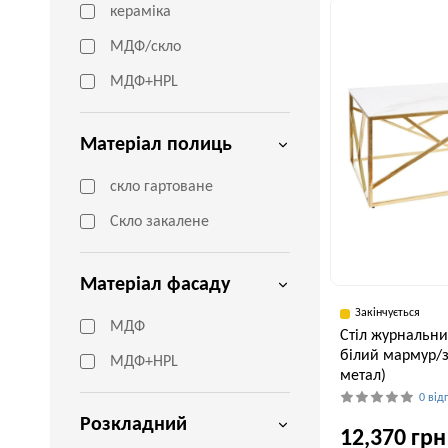
кераміка
80 см
МДФ/скло
МДФ+HPL
Матеріал полиць
скло гартоване
Скло закалене
Матеріал фасаду
Закінчується
МДФ
Стіл журнальний
білий мармур/з
МДФ+HPL
метал)
0 від
Розкладний
12,370 грн