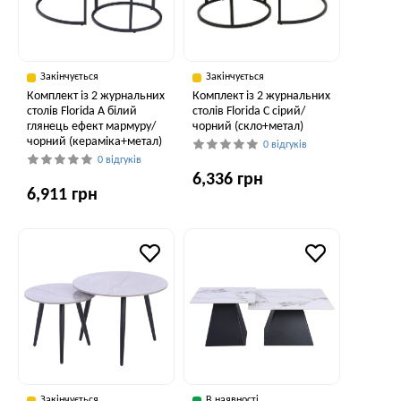
Закінчується
Закінчується
Комплект із 2 журнальних
Комплект із 2 журнальних
столів Florida A білий
столів Florida C сірий/
глянець ефект мармуру/
чорний (скло+метал)
чорний (кераміка+метал)
0 відгуків
0 відгуків
6,336 грн
6,911 грн
Закінчується
В наявності