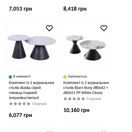
7,053 грн
8,418 грн
В наявності
Закінчується
Комплект із 2 журнальних
Комплект із 2 журнальних
столів Alaska сірий
столів Bjorn Borg d80х42 +
глянець/чорний
d60х51 PP White Glossy
(кераміка/метал)
0 відгуків
0 відгуків
10,160 грн
6,077 грн