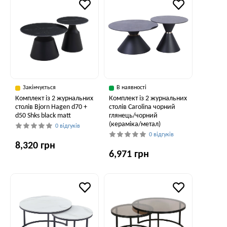
Закінчується
В наявності
Комплект із 2 журнальних
Комплект із 2 журнальних
столів Bjorn Hagen d70 +
столів Carolina чорний
d50 Shks black matt
глянець/чорний
(кераміка/метал)
0 відгуків
0 відгуків
8,320 грн
6,971 грн