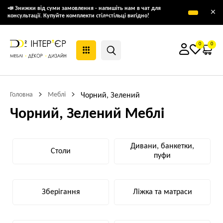
📣 Знижки від суми замовлення - напишіть нам в чат для
×
консультації. Купуйте комплекти стіл+стільці вигідно!
0
0
Головна
Меблі
Чорний, Зелений
Чорний, Зелений Меблі
Дивани, банкетки,
Столи
пуфи
Зберігання
Ліжка та матраси