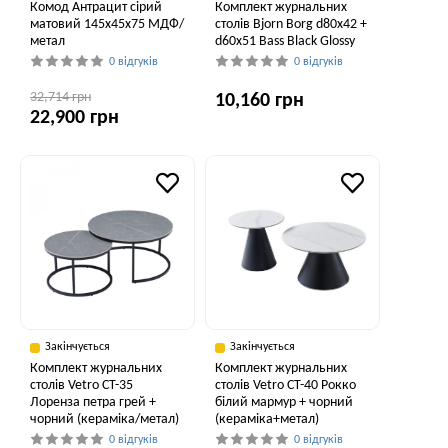
Комод Антрацит сірий
Комплект журнальних
матовий 145x45x75 МДФ/
столів Bjorn Borg d80х42 +
метал
d60х51 Bass Black Glossy
0 відгуків
0 відгуків
32,714 грн
10,160 грн
22,900 грн
Закінчується
Закінчується
Комплект журнальних
Комплект журнальних
столів Vetro CT-35
столів Vetro CT-40 Рокко
Лоренза петра грей +
білий мармур + чорний
чорний (кераміка/метал)
(кераміка+метал)
0 відгуків
0 відгуків