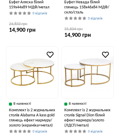
Буфет Аляска білий
Буфет Невада білий
159x44x89 МДФ/метал
глянець 158x46x84 МДФ/
скло/сталь
0 відгуків
0 відгуків
24,833 грн
35,604 грн
14,900 грн
14,900 грн
В наявності
В наявності
Комплект із 2 журнальних
Комплект із 2 журнальних
столів Alabama A kass gold
столів Signal Dion білий
глянець ефект мармуру/
ефект мармуру/золото
золото (кераміка+метал)
(ЛДСП/метал)
0 відгуків
0 відгуків