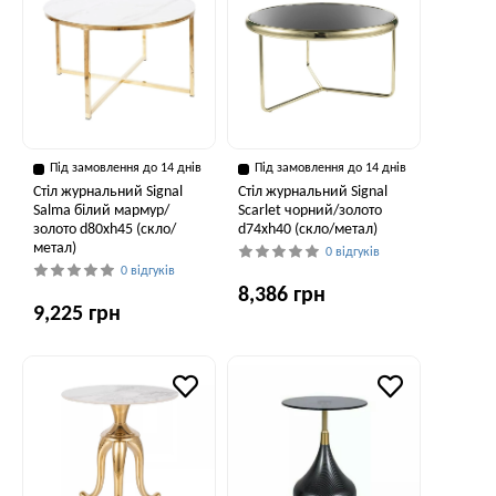
Під замовлення до 14 днів
Під замовлення до 14 днів
Стіл журнальний Signal
Стіл журнальний Signal
Salma білий мармур/
Scarlet чорний/золото
золото d80хh45 (скло/
d74хh40 (скло/метал)
метал)
0 відгуків
0 відгуків
8,386 грн
9,225 грн