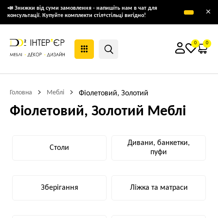
📣 Знижки від суми замовлення - напишіть нам в чат для
×
консультації. Купуйте комплекти стіл+стільці вигідно!
0
0
Головна
Меблі
Фіолетовий, Золотий
Фіолетовий, Золотий Меблі
Дивани, банкетки,
Столи
пуфи
Зберігання
Ліжка та матраси