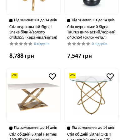
Під замовлення до 14 днів
Під замовлення до 14 днів
Стіл журнальний Signal
Стіл журнальний Signal
Snake білий/золото
Taurus димчастий/чорний
d48хh55 (кераміка/метал)
d40хh54 (скло/метал)
0 відгуків
0 відгуків
8,788 грн
7,547 грн
-9%
-9%
Під замовлення до 14 днів
Під замовлення до 14 днів
Стіл обідній Signal Hermes
Стіл обідній Signal ORBIT
160x90x75 білий ефект
прозорий/золото д,100