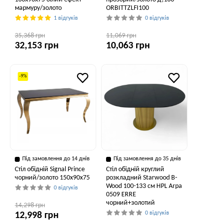
мармуру/золото
ORBITTZLFI100
1 відгуків
0 відгуків
35,368 грн
11,069 грн
32,153 грн
10,063 грн
-9%
Під замовлення до 14 днів
Під замовлення до 35 днів
Стіл обідній Signal Prince
Стіл обідній круглий
чорний/золото 150x90x75
розкладний Starwood B-
Wood 100-133 см HPL Arpa
0 відгуків
0509 ERRE
чорний+золотий
14,298 грн
0 відгуків
12,998 грн