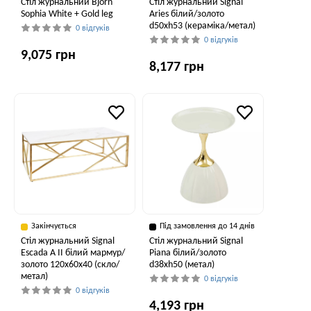
Стіл журнальний Bjorn
Стіл журнальний Signal
Sophia White + Gold leg
Aries білий/золото
d50хh53 (кераміка/метал)
0 відгуків
0 відгуків
9,075 грн
8,177 грн
Закінчується
Під замовлення до 14 днів
Стіл журнальний Signal
Стіл журнальний Signal
Escada A II білий мармур/
Piana білий/золото
золото 120х60х40 (скло/
d38хh50 (метал)
метал)
0 відгуків
0 відгуків
4,193 грн