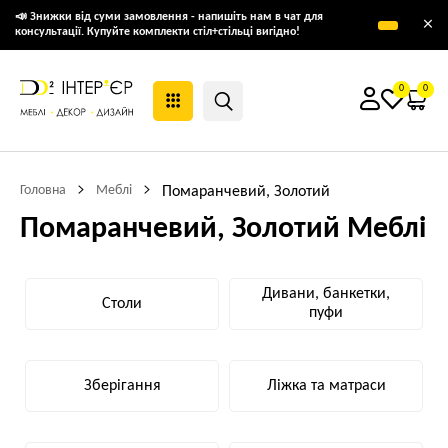
📣 Знижки від суми замовлення - напишіть нам в чат для
×
консультації. Купуйте комплекти стіл+стільці вигідно!
0
0
Головна
Меблі
Помаранчевий, Золотий
Помаранчевий, Золотий Меблі
Дивани, банкетки,
Столи
пуфи
Зберігання
Ліжка та матраси