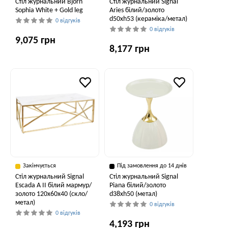
Стіл журнальний Bjorn
Стіл журнальний Signal
Sophia White + Gold leg
Aries білий/золото
d50хh53 (кераміка/метал)
0 відгуків
0 відгуків
9,075 грн
8,177 грн
Закінчується
Під замовлення до 14 днів
Стіл журнальний Signal
Стіл журнальний Signal
Escada A II білий мармур/
Piana білий/золото
золото 120х60х40 (скло/
d38хh50 (метал)
метал)
0 відгуків
0 відгуків
4,193 грн