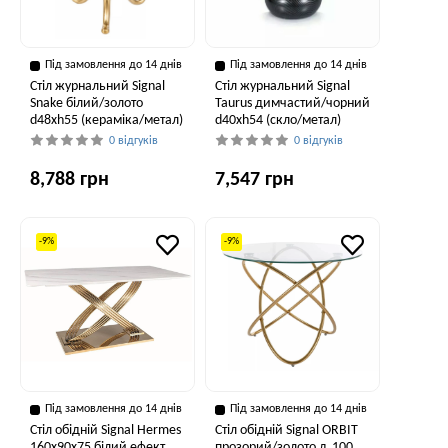
Під замовлення до 14 днів
Під замовлення до 14 днів
Стіл журнальний Signal
Стіл журнальний Signal
Snake білий/золото
Taurus димчастий/чорний
d48хh55 (кераміка/метал)
d40хh54 (скло/метал)
0 відгуків
0 відгуків
8,788 грн
7,547 грн
-9%
-9%
Під замовлення до 14 днів
Під замовлення до 14 днів
Стіл обідній Signal Hermes
Стіл обідній Signal ORBIT
160x90x75 білий ефект
прозорий/золото д,100