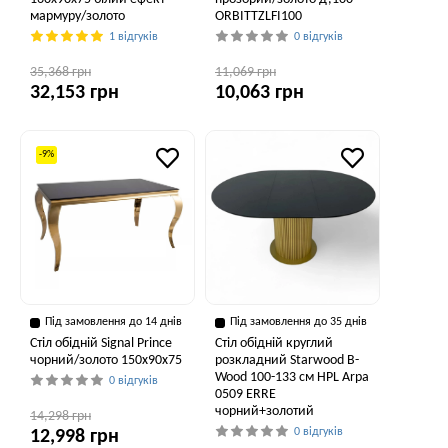
мармуру/золото
ORBITTZLFI100
1 відгуків
0 відгуків
35,368 грн
11,069 грн
32,153 грн
10,063 грн
-9%
Під замовлення до 14 днів
Під замовлення до 35 днів
Стіл обідній Signal Prince
Стіл обідній круглий
чорний/золото 150x90x75
розкладний Starwood B-
Wood 100-133 см HPL Arpa
0 відгуків
0509 ERRE
чорний+золотий
14,298 грн
0 відгуків
12,998 грн