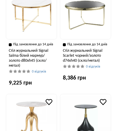
Під замовлення до 14 днів
Під замовлення до 14 днів
Стіл журнальний Signal
Стіл журнальний Signal
Salma білий мармур/
Scarlet чорний/золото
золото d80хh45 (скло/
d74хh40 (скло/метал)
метал)
0 відгуків
0 відгуків
8,386 грн
9,225 грн