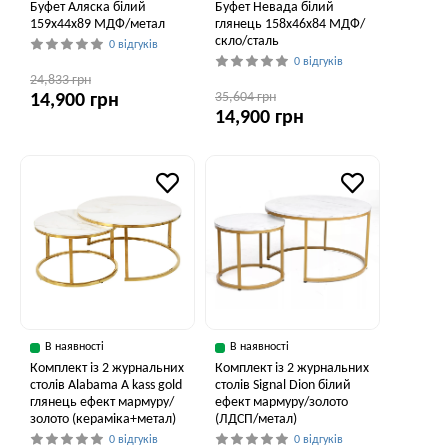
Буфет Аляска білий
Буфет Невада білий
159x44x89 МДФ/метал
глянець 158x46x84 МДФ/
скло/сталь
0 відгуків
0 відгуків
24,833 грн
35,604 грн
14,900 грн
14,900 грн
В наявності
В наявності
Комплект із 2 журнальних
Комплект із 2 журнальних
столів Alabama A kass gold
столів Signal Dion білий
глянець ефект мармуру/
ефект мармуру/золото
золото (кераміка+метал)
(ЛДСП/метал)
0 відгуків
0 відгуків