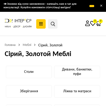
📣 Знижки від суми замовлення - напишіть нам в чат для
×
консультації. Купуйте комплекти стіл+стільці вигідно!
0
0
Головна
Меблі
Сірий, Золотой
Сірий, Золотой Меблі
Дивани, банкетки,
Столи
пуфи
Зберігання
Ліжка та матраси