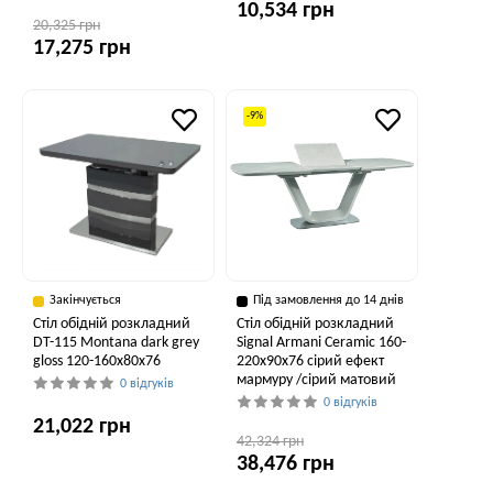
10,534 грн
20,325 грн
17,275 грн
-9%
Закінчується
Під замовлення до 14 днів
Стіл обідній розкладний
Стіл обідній розкладний
DT-115 Montana dark grey
Signal Armani Ceramic 160-
gloss 120-160x80x76
220x90x76 сірий ефект
мармуру /сірий матовий
0 відгуків
0 відгуків
21,022 грн
42,324 грн
38,476 грн