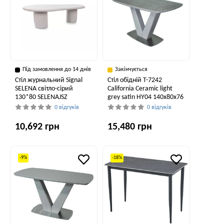
Під замовлення до 14 днів
Закінчується
Стіл журнальний Signal
Стіл обідній T-7242
SELENA світло-сірий
California Ceramic light
130*80 SELENAJSZ
grey satin HY04 140x80x76
0 відгуків
0 відгуків
10,692 грн
15,480 грн
-9%
-18%