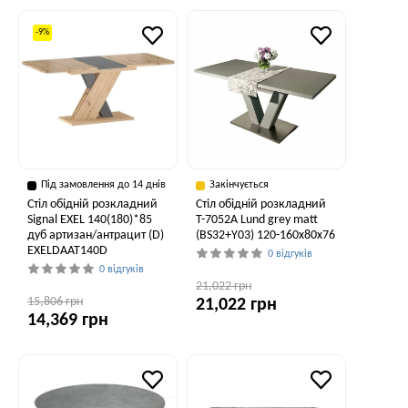
-9%
Під замовлення до 14 днів
Закінчується
Стіл обідній розкладний
Стіл обідній розкладний
Signal EXEL 140(180)*85
T-7052A Lund grey matt
дуб артизан/антрацит (D)
(BS32+Y03) 120-160x80x76
EXELDAAT140D
0 відгуків
0 відгуків
21,022 грн
15,806 грн
21,022 грн
14,369 грн