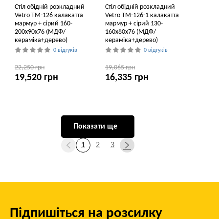
Стіл обідній розкладний
Стіл обідній розкладний
Vetro TM-126 калакатта
Vetro TM-126-1 калакатта
мармур + сірий 160-
мармур + сірий 130-
200x90x76 (МДФ/
160x80x76 (МДФ/
кераміка+дерево)
кераміка+дерево)
0 відгуків
0 відгуків
22,250 грн
19,065 грн
19,520 грн
16,335 грн
Показати ще
1
2
3
Підпишіться на розсилку