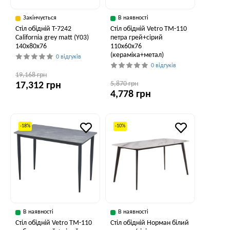
Закінчується
В наявності
Стіл обідній T-7242
Стіл обідній Vetro TM-110
California grey matt (Y03)
петра грей+сірий
140x80x76
110x60x76
(кераміка+метал)
0 відгуків
0 відгуків
19,168 грн
5,870 грн
17,312 грн
4,778 грн
-18%
-10%
В наявності
В наявності
Стіл обідній Vetro TM-110
Стіл обідній Норман білий