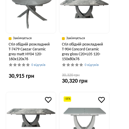
Закінчується
Закінчується
Стіл обідній розкладний
Стіл обідній розкладний
T-7479 Caezar Ceramic
T-904 Concord Ceramic
grey matt HY04 120-
grey gloss C20+L05 120-
160x120x76
150x80x76
0 відгуків
0 відгуків
30,320 грн
30,915 грн
30,320 грн
-15%