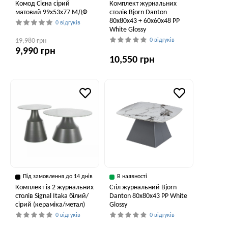
Комод Сієна сірий
Комплект журнальних
матовий 99x53x77 МДФ
столів Bjorn Danton
80х80х43 + 60х60х48 PP
0 відгуків
White Glossy
19,980 грн
0 відгуків
9,990 грн
10,550 грн
Під замовлення до 14 днів
В наявності
Комплект із 2 журнальних
Стіл журнальний Bjorn
столів Signal Itaka білий/
Danton 80х80х43 PP White
сірий (кераміка/метал)
Glossy
0 відгуків
0 відгуків