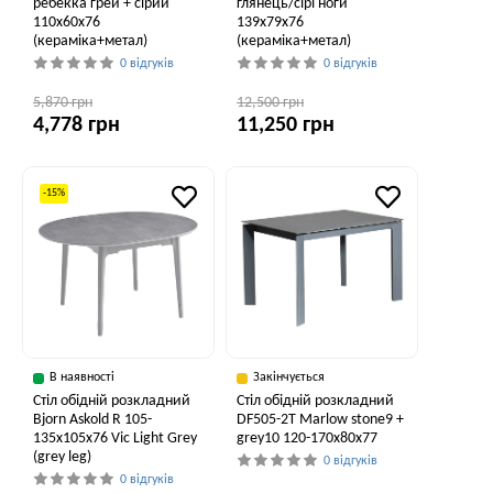
ребекка грей + сірий
глянець/сірі ноги
110x60x76
139x79x76
(кераміка+метал)
(кераміка+метал)
0 відгуків
0 відгуків
5,870 грн
12,500 грн
4,778 грн
11,250 грн
-15%
В наявності
Закінчується
Стіл обідній розкладний
Стіл обідній розкладний
Bjorn Askold R 105-
DF505-2T Marlow stone9 +
135х105х76 Vic Light Grey
grey10 120-170x80x77
(grey leg)
0 відгуків
0 відгуків