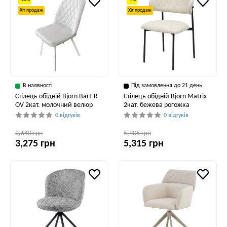
Хіт продаж
Хіт продаж
В наявності
Під замовлення до 21 день
Стілець обідній Bjorn Bart-R
Стілець обідній Bjorn Matrix
OV 2кат. молочний велюр
2кат. бежева рогожка
0 відгуків
0 відгуків
3,640 грн
5,905 грн
3,275 грн
5,315 грн