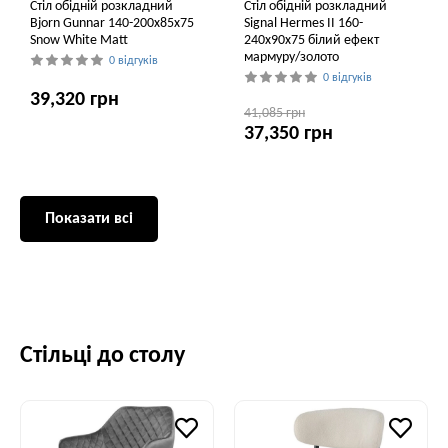
Стіл обідній розкладний
Стіл обідній розкладний
Bjorn Gunnar 140-200х85х75
Signal Hermes II 160-
Snow White Matt
240x90x75 білий ефект
мармуру/золото
0 відгуків
0 відгуків
39,320 грн
41,085 грн
37,350 грн
Показати всі
Стільці до столу