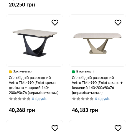
20,250 грн
Закінчується
В наявності
Стіл обідній розкладний
Стіл обідній розкладний
Vetro TML-990 (Еліо) крема
Vetro ТМL-990 (Еліо) сахара +
делікато + чорний 140-
бежевий 140-200x90x76
200x90x76 (кераміка+метал)
(кераміка+метал)
0 відгуків
0 відгуків
40,268 грн
46,183 грн