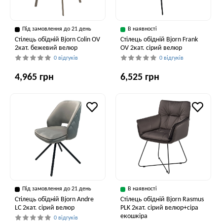
Під замовлення до 21 день
В наявності
Стілець обідній Bjorn Colin OV
Стілець обідній Bjorn Frank
2кат. бежевий велюр
OV 2кат. сірий велюр
0 відгуків
0 відгуків
4,965 грн
6,525 грн
Під замовлення до 21 день
В наявності
Стілець обідній Bjorn Andre
Стілець обідній Bjorn Rasmus
LC 2кат. сірий велюр
PLK 2кат. сірий велюр+сіра
екошкіра
0 відгуків