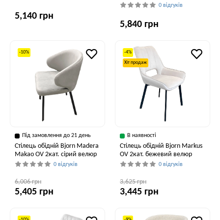
0 відгуків
5,140 грн
5,840 грн
-10%
-4%
Хіт продаж
Під замовлення до 21 день
В наявності
Стілець обідній Bjorn Madera
Стілець обідній Bjorn Markus
Makao OV 2кат. сірий велюр
OV 2кат. бежевий велюр
0 відгуків
0 відгуків
6,006 грн
3,625 грн
5,405 грн
3,445 грн
-10%
-9%