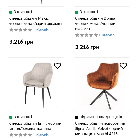
В наявності
В наявності
Стілець обідній Magic
Стілець обідній Donna
чорний метал/сірий оксамит
чорний метал/чорний
оксамит
0 відгуків
0 відгуків
3,216 грн
3,216 грн
В наявності
Під замовлення до 14 днів
Стілець обідній Emily чорний
Стілець обідній поворотний
метал/бежева тканина
Signal Azalia Velvet чорний
метал/цинамон bl.4215
0 відгуків