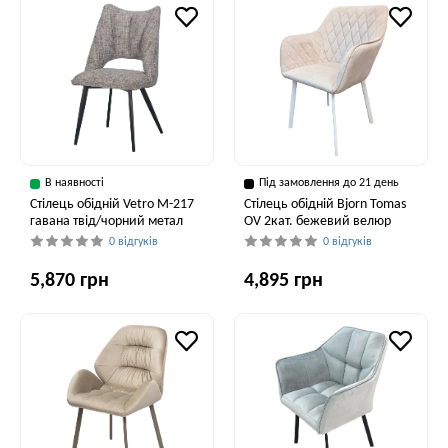
В наявності
Під замовлення до 21 день
Стілець обідній Vetro M-217
Стілець обідній Bjorn Tomas
гавана твід/чорний метал
OV 2кат. бежевий велюр
0 відгуків
0 відгуків
5,870 грн
4,895 грн