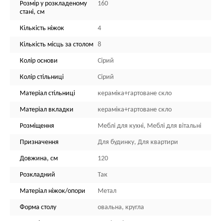
Розмір у розкладеному
160
стані, см
Кількість ніжок
4
Кількість місць за столом
8
Колір основи
Сірий
Колір стільниці
Сірий
Матеріал стільниці
кераміка+гартоване скло
Матеріал вкладки
кераміка+гартоване скло
Розміщення
Меблі для кухні, Меблі для вітальні
Призначення
Для будинку, Для квартири
Довжина, см
120
Розкладний
Так
Матеріал ніжок/опори
Метал
Форма столу
овальна, кругла