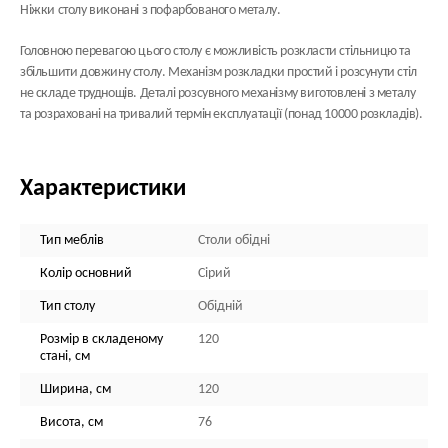
Ніжки столу виконані з пофарбованого металу.
Головною перевагою цього столу є можливість розкласти стільницю та
збільшити довжину столу. Механізм розкладки простий і розсунути стіл
не складе труднощів. Деталі розсувного механізму виготовлені з металу
та розраховані на тривалий термін експлуатації (понад 10000 розкладів).
Характеристики
Тип меблів
Столи обідні
Колір основний
Сірий
Тип столу
Обідній
Розмір в складеному
120
стані, см
Ширина, см
120
Висота, см
76