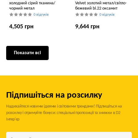
холодний сірий тканина/
Velvet золотий метал/світло-
чорний метал
бежевий bl.22 оксамит
0 відгуків
0 відгуків
4,505 грн
9,644 грн
Показати всі
Підпишіться на розсилку
Надихайтеся новими ідеями і світовими трендами! Підпишіться на
розсилку і отримуйте бонуси: спеціальні пропозиції та знижки в D2
Інтер'єр