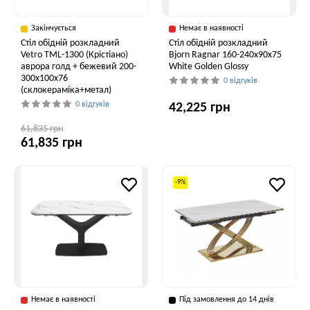
Закінчується
Немає в наявності
Стіл обідній розкладний
Стіл обідній розкладний
Vetro TML-1300 (Крістіано)
Bjorn Ragnar 160-240х90х75
аврора голд + бежевий 200-
White Golden Glossy
300x100x76
0 відгуків
(склокераміка+метал)
0 відгуків
42,225 грн
61,835 грн
61,835 грн
-9%
Немає в наявності
Під замовлення до 14 днів