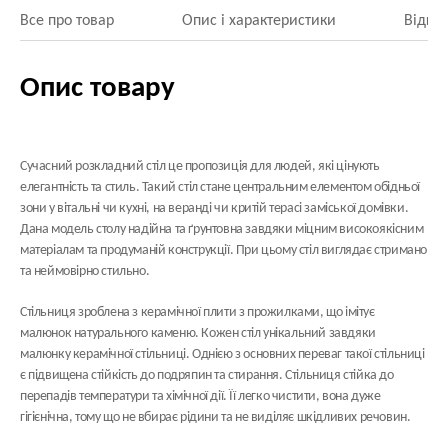
Все про товар
Опис і характеристики
Відгук
Опис товару
Сучасний розкладний стіл це пропозиція для людей, які цінують
елегантність та стиль. Такий стіл стане центральним елементом обідньої
зони у вітальні чи кухні, на веранді чи критій терасі заміської домівки.
Дана модель столу надійна та ґрунтовна завдяки міцним високоякісним
матеріалам та продуманій конструкції. При цьому стіл виглядає стримано
та неймовірно стильно.
Стільниця зроблена з
керамічної плити
з прожилками, що імітує
малюнок натурального каменю. Кожен стіл унікальний завдяки
малюнку керамічної стільниці. Однією з основних переваг такої стільниці
є підвищена стійкість до подряпин та стирання. Стільниця стійка до
перепадів температури та хімічної дії. Її легко чистити, вона дуже
гігієнічна, тому що не вбирає рідини та не виділяє шкідливих речовин.