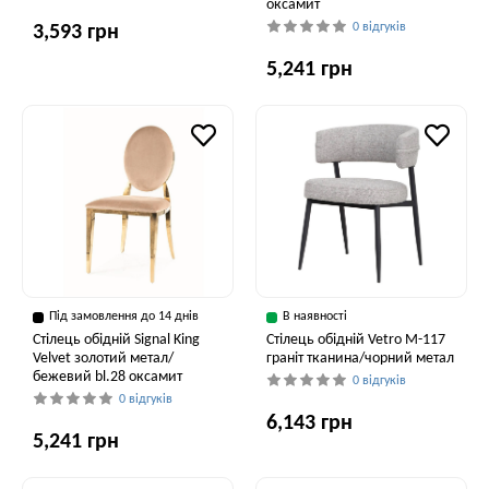
оксамит
0 відгуків
3,593 грн
5,241 грн
Під замовлення до 14 днів
В наявності
Стілець обідній Signal King
Стілець обідній Vetro M-117
Velvet золотий метал/
граніт тканина/чорний метал
бежевий bl.28 оксамит
0 відгуків
0 відгуків
6,143 грн
5,241 грн