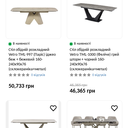
В наявності
В наявності
Стіл обідній розкладний
Стіл обідній розкладний
Vetro ТМL-997 (Паріс) іджео
Vetro ТМL-1000 (Феліче) грей
беж + бежевий 160-
шторм + чорний 160-
240x90x76
240x90x76
(склокераміка+метал)
(склокераміка+метал)
0 відгуків
0 відгуків
46,365 грн
50,733 грн
46,365 грн