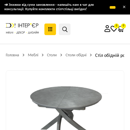
📣 Знижки від суми замовлення - напишіть нам в чат для
×
консультації. Купуйте комплекти стіл+стільці вигідно!
0
0
Головна
Меблі
Столи
Столи обідні
Стіл обідній роз