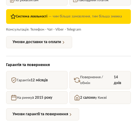
По реквізитам
Накладний платіж
Система лояльності
— чим більше замовлення, тим більша знижка
Консультація: Телефон · Чат · Viber · Telegram
Умови доставки та оплати
Гарантія та повернення
Повернення /
14
Гарантія
12 місяців
обмін
днів
На ринку
з 2015 року
2 салони
у Києві
Умови гарантії та повернення