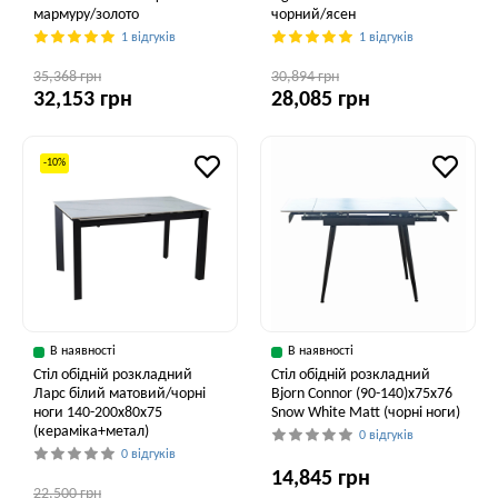
мармуру/золото
чорний/ясен
1 відгуків
1 відгуків
35,368 грн
30,894 грн
32,153 грн
28,085 грн
-10%
В наявності
В наявності
Стіл обідній розкладний
Стіл обідній розкладний
Ларс білий матовий/чорні
Bjorn Connor (90-140)х75х76
ноги 140-200x80x75
Snow White Matt (чорні ноги)
(кераміка+метал)
0 відгуків
0 відгуків
14,845 грн
22,500 грн