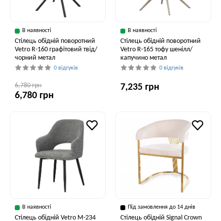
В наявності
В наявності
Стілець обідній поворотний
Стілець обідній поворотний
Vetro R-160 графітовий твід/
Vetro R-165 тофу шенілл/
чорний метал
капучино метал
0 відгуків
0 відгуків
6,780 грн
7,235 грн
6,780 грн
В наявності
Під замовлення до 14 днів
Стілець обідній Vetro M-234
Стілець обідній Signal Crown