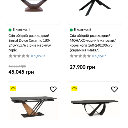
В наявності
В наявності
Стіл обідній розкладний
Стіл обідній розкладний
Signal Dolce Ceramic 180-
МОНАКО чорний матовий/
240x95x76 сірий мармур/
чорні ноги 160-240x90x75
горіх
(кераміка+метал)
0 відгуків
0 відгуків
49,550 грн
27,900 грн
45,045 грн
-9%
-9%