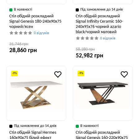
В наявності
Під замовлення до 14 днів
Стіл обідній розкладний
Стіл обідній розкладний
Signal Genesis 180-240x90x75
Signal Infinity Ceramic 160-
чорний/ясен
240x95x76 чорний azario
black/чорний матовий
0 відгуків
0 відгуків
31,746 грн
58,280 грн
28,860 грн
52,982 грн
-9%
-9%
Під замовлення до 14 днів
В наявності
Стіл обідній Signal Hermes
Стіл обідній розкладний
160x90x75 білий ефект
Signal Genesis 160-220x90x75