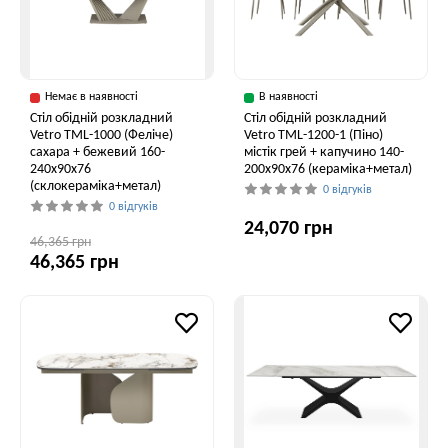
Немає в наявності
В наявності
Стіл обідній розкладний
Стіл обідній розкладний
Vetro ТМL-1000 (Феліче)
Vetro TML-1200-1 (Піно)
сахара + бежевий 160-
містік грей + капучино 140-
240x90x76
200x90x76 (кераміка+метал)
(склокераміка+метал)
0 відгуків
0 відгуків
24,070 грн
46,365 грн
46,365 грн