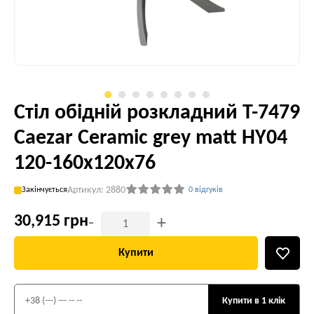
Стіл обідній розкладний T-7479
Caezar Ceramic grey matt HY04
120-160x120x76
Артикул: 2880
Закінчується
0 відгуків
30,915 грн
-
+
Купити
Купити в 1 клік