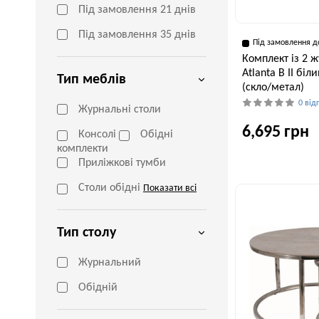
Під замовлення 21 днів
Під замовлення 35 днів
Під замовлення д
Комплект із 2 ж
Atlanta B II бі
Тип меблів
(скло/метал)
0 від
Журнальні столи
6,695 грн
Консолі
Обідні
комплекти
Приліжкові тумби
Ширина, см
Столи обідні
Показати всі
53 см
Тип столу
Журнальний
Обідній