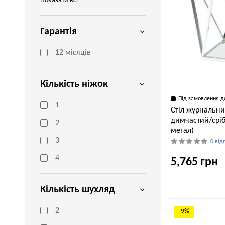
Показати всі
Гарантія
12 місяців
Кількість ніжок
Під замовлення д
1
Стіл журнальний
димчастий/сріб
2
метал)
3
0 від
4
5,765 грн
Кількість шухляд
Ширина, см
50 см
2
-9%