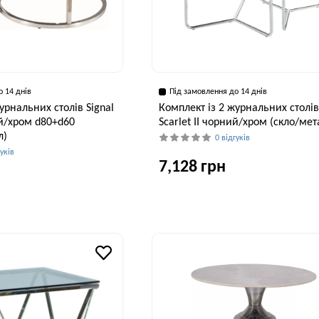
о 14 днів
Під замовлення до 14 днів
урнальних столів Signal
Комплект із 2 журнальних столів
ий/хром d80+d60
Scarlet II чорний/хром (скло/мет
л)
0 відгуків
гуків
7,128 грн
Ширина, см
В
47 см
Висота, см
42 см