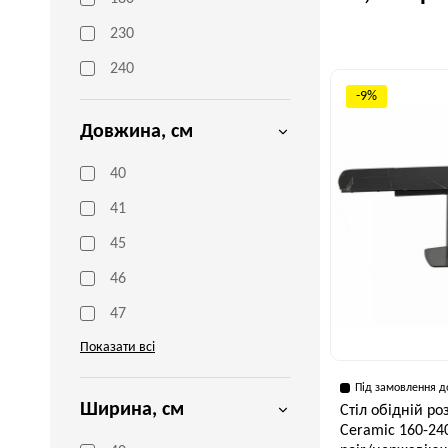
230
Висота, см
75 см
240
-9%
Довжина, см
40
41
45
46
47
Показати всі
Під замовлення д
Ширина, см
Стіл обідній ро
Ceramic 160-24