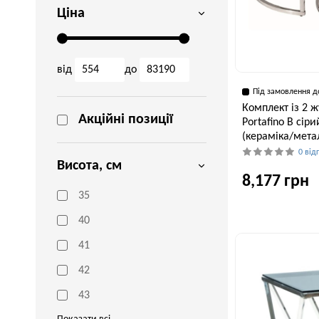
Ціна
від
до
Під замовлення д
Комплект із 2 ж
Акційні позиції
Portafino B сір
(кераміка/мета
0 від
Висота, см
8,177 грн
35
40
Ширина, см
80 см
41
42
43