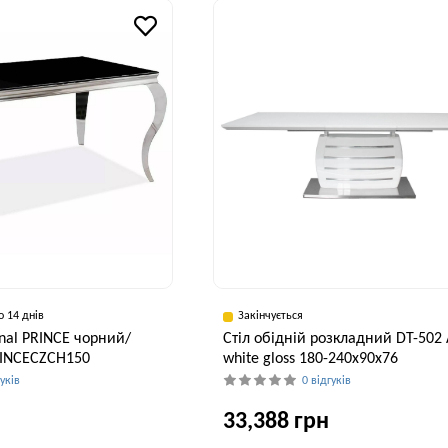
90 см
90 см
о 14 днів
Закінчується
gnal PRINCE чорний/
Стіл обідній розкладний DT-502 
RINCECZCH150
white gloss 180-240x90x76
гуків
0 відгуків
33,388 грн