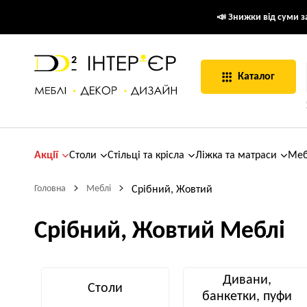
📣 Знижки від суми за
Каталог
Акції
Столи
Стільці та крісла
Ліжка та матраси
Меб
Головна
Меблі
Срібний, Жовтий
Срібний, Жовтий Меблі
Дивани,
Столи
банкетки, пуфи