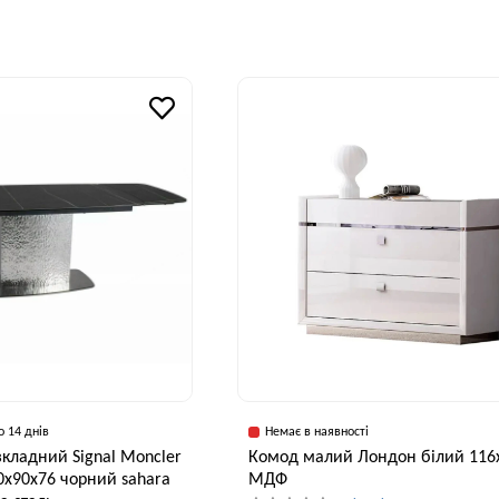
Ширина, см
В
Ширина, см
90 см
90 см
о 14 днів
Немає в наявності
зкладний Signal Moncler
Комод малий Лондон білий 116
0x90x76 чорний sahara
МДФ