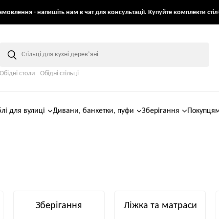
мовлення - напишіть нам в чат для консультації. Купуйте комплекти стіл+
Обідні столи
Обідні стільці
лі для вулиці
Дивани, банкетки, пуфи
Зберігання
Покупця
Зберігання
Ліжка та матраси