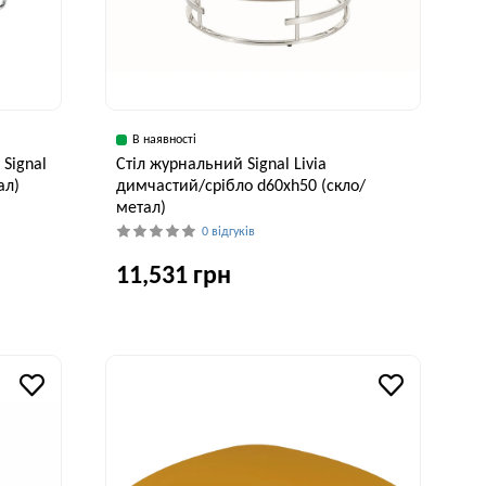
В наявності
 Signal
Стіл журнальний Signal Livia
ал)
димчастий/срібло d60хh50 (скло/
метал)
0 відгуків
11,531 грн
исота, см
50 см
Ширина, см
Висота, см
60 см
50 см