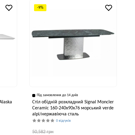
75 см
90 см
75 см
-9%
Під замовлення до 14 днів
Alaska
Стіл обідній розкладний Signal Moncler
Ceramic 160-240x90x76 морський verde
alpi/нержавіюча сталь
0 відгуків
50,582 грн