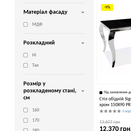
71 см
-9%
Матеріал фасаду
МДФ
Розкладний
Ні
Так
Розмір у
розкладеному стані,
Під замовлення д
см
Стіл обідній Si
хром 150X90 P
160
0 від
170
13,607 грн
12,370 грн
180