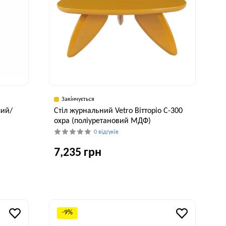
Закінчується
лий/
Стіл журнальний Vetro Вітторіо C-300
)
охра (поліуретановий МДФ)
0 відгуків
7,235 грн
исота, см
Ширина, см
Висота, см
55 см
76,5 см
35 см
-9%