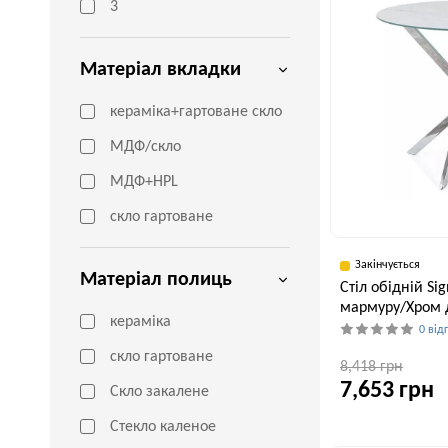
3
Матеріал вкладки
кераміка+гартоване скло
МДФ/скло
МДФ+HPL
скло гартоване
Закінчується
Матеріал полиць
Стіл обідній Si
мармуру/Хром 
кераміка
0 від
скло гартоване
8,418 грн
7,653 грн
Скло закалене
Стекло каленое
Висота, см