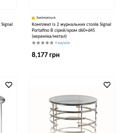
Закінчується
 Signal
Комплект із 2 журнальних столів Signal
Portafino B сірий/хром d60+d45
(кераміка/метал)
0 відгуків
8,177 грн
исота, см
45 см
Ширина, см
Висота, см
60 см
45 см