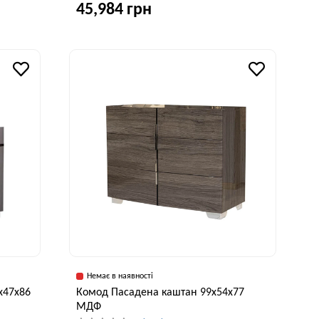
45,984 грн
исота, см
76 см
Ширина, см
Висота, см
90 см
76 см
Немає в наявності
x47x86
Комод Пасадена каштан 99x54x77
МДФ