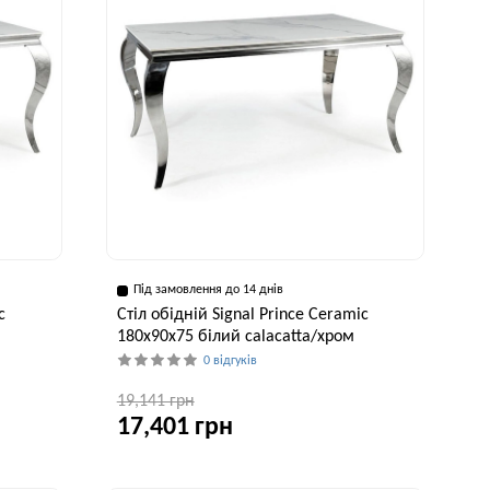
Під замовлення до 14 днів
c
Стіл обідній Signal Prince Ceramic
180x90x75 білий calacatta/хром
0 відгуків
19,141 грн
17,401 грн
исота, см
Ширина, см
Висота, см