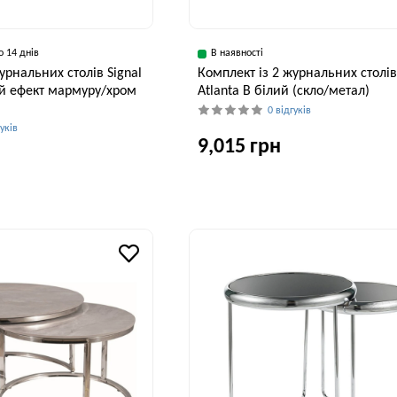
о 14 днів
В наявності
урнальних столів Signal
Комплект із 2 журнальних столів
лий ефект мармуру/хром
Atlanta B білий (скло/метал)
0 відгуків
гуків
9,015 грн
Ширина, см
В
80 см
Висота, см
45 см