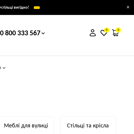
×
стільці вигідно!
0
0
0 800 333 567
м
Меблі для вулиці
Стільці та крісла