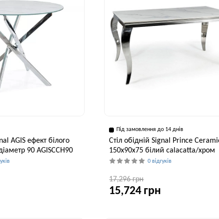
Під замовлення до 14 днів
gnal AGIS ефект білого
Стіл обідній Signal Prince Cerami
діаметр 90 AGISCCH90
150x90x75 білий calacatta/хром
гуків
0 відгуків
17,296 грн
15,724 грн
Ширина, см
Ширина, см
В