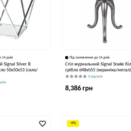
о 14 днів
Під замовлення до 14 днів
 Signal Silver B
Стіл журнальний Signal Snake бі
ло 50х50х53 (скло/
срібло d48хh55 (кераміка/метал
0 відгуків
гуків
8,386 грн
Ширина, см
В
48 см
Висота, см
53 см
-9%