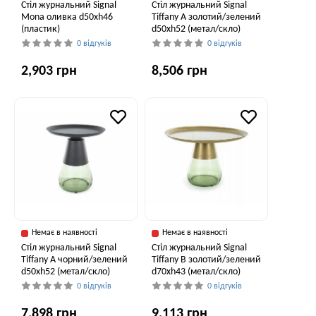
Стіл журнальний Signal
Стіл журнальний Signal
Mona оливка d50хh46
Tiffany A золотий/зелений
(пластик)
d50хh52 (метал/скло)
0 відгуків
0 відгуків
2,903 грн
8,506 грн
Немає в наявності
Немає в наявності
Стіл журнальний Signal
Стіл журнальний Signal
Tiffany A чорний/зелений
Tiffany B золотий/зелений
d50хh52 (метал/скло)
d70хh43 (метал/скло)
0 відгуків
0 відгуків
7,898 грн
9,113 грн