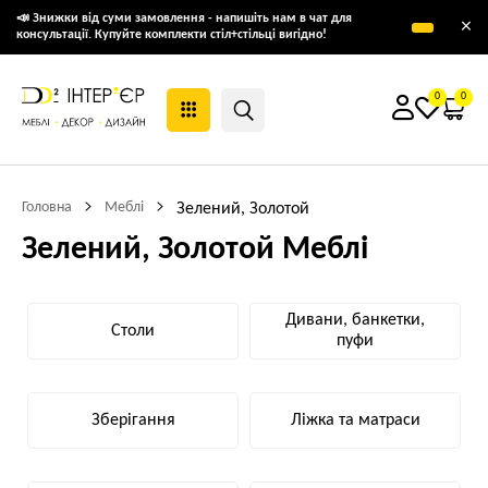
📣 Знижки від суми замовлення - напишіть нам в чат для
×
консультації. Купуйте комплекти стіл+стільці вигідно!
0
0
Головна
Меблі
Зелений, Золотой
Зелений, Золотой Меблі
Дивани, банкетки,
Столи
пуфи
Зберігання
Ліжка та матраси