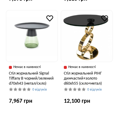
Немає в наявності
Немає в наявності
Стіл журнальний Signal
Стіл журнальний РІНГ
Tiffany B чорний/зелений
димчастий+золото
d70хh43 (метал/скло)
d60xh55 (скло+метал)
0 відгуків
0 відгуків
7,967 грн
12,100 грн