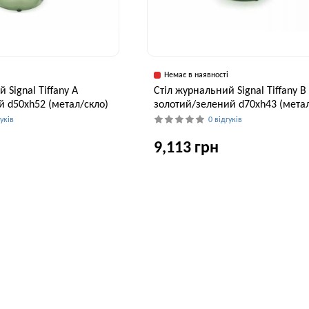
і
Немає в наявності
 Signal Tiffany A
Стіл журнальний Signal Tiffany B
 d50хh52 (метал/скло)
золотий/зелений d70хh43 (метал
гуків
0 відгуків
9,113 грн
Висота, см
Ширина, см
В
52 см
70 см