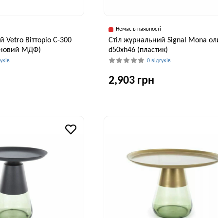
Немає в наявності
 Vetro Вітторіо C-300
Стіл журнальний Signal Mona ол
ановий МДФ)
d50хh46 (пластик)
гуків
0 відгуків
2,903 грн
Висота, см
Ширина, см
В
35 см
50 см