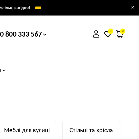
×
стільці вигідно!
0
0
0 800 333 567
м
Меблі для вулиці
Стільці та крісла