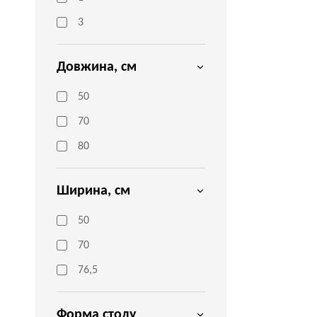
3
Довжина, см
50
70
80
Ширина, см
50
70
76,5
Форма столу