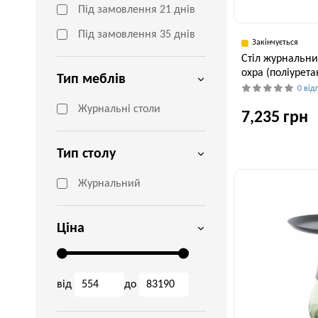
Під замовлення 21 днів
Під замовлення 35 днів
Закінчується
Стіл журнальний
охра (поліурет
Тип меблів
0 від
Журнальні столи
7,235 грн
Тип столу
Ширина, см
76,5 см
Журнальний
Ціна
від
до