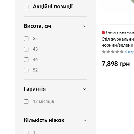
Акційні позиції
Висота, см
Немає в наявност
35
Стіл журнальний
чорний/зелений
43
0 від
46
7,898 грн
52
Ширина, см
Гарантія
50 см
12 місяців
Кількість ніжок
1