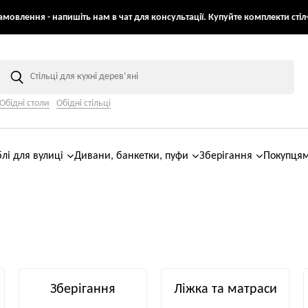
мовлення - напишіть нам в чат для консультації. Купуйте комплекти стіл+
Обідні столи
Обідні стільці
лі для вулиці
Дивани, банкетки, пуфи
Зберігання
Покупця
Зберігання
Ліжка та матраси