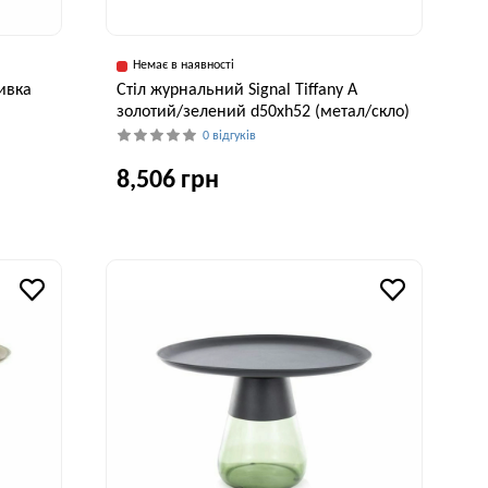
Немає в наявності
ивка
Стіл журнальний Signal Tiffany A
золотий/зелений d50хh52 (метал/скло)
0 відгуків
8,506 грн
исота, см
Ширина, см
Висота, см
46 см
50 см
52 см