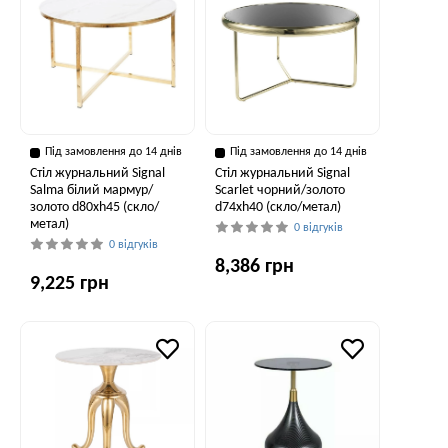
Під замовлення до 14 днів
Під замовлення до 14 днів
Стіл журнальний Signal
Стіл журнальний Signal
Salma білий мармур/
Scarlet чорний/золото
золото d80хh45 (скло/
d74хh40 (скло/метал)
метал)
0 відгуків
0 відгуків
8,386 грн
9,225 грн