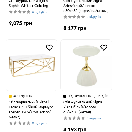
Стіл журнальний Bjorn
Стіл журнальний Signal
Sophia White + Gold leg
Aries білий/золото
d50хh53 (кераміка/метал)
0 відгуків
0 відгуків
9,075 грн
8,177 грн
Закінчується
Під замовлення до 14 днів
Стіл журнальний Signal
Стіл журнальний Signal
Escada A II білий мармур/
Piana білий/золото
золото 120х60х40 (скло/
d38хh50 (метал)
метал)
0 відгуків
0 відгуків
4,193 грн