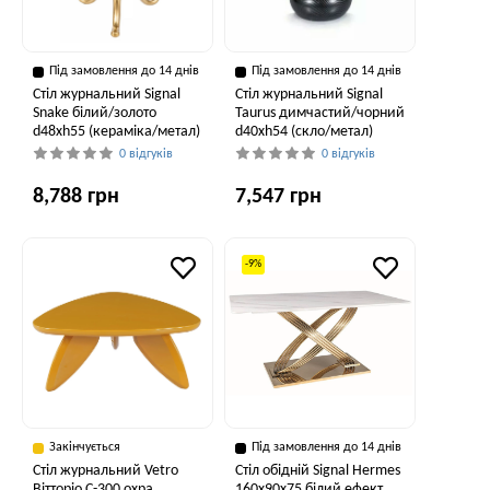
Під замовлення до 14 днів
Під замовлення до 14 днів
Стіл журнальний Signal
Стіл журнальний Signal
Snake білий/золото
Taurus димчастий/чорний
d48хh55 (кераміка/метал)
d40хh54 (скло/метал)
0 відгуків
0 відгуків
8,788 грн
7,547 грн
-9%
Закінчується
Під замовлення до 14 днів
Стіл журнальний Vetro
Стіл обідній Signal Hermes
Вітторіо C-300 охра
160x90x75 білий ефект