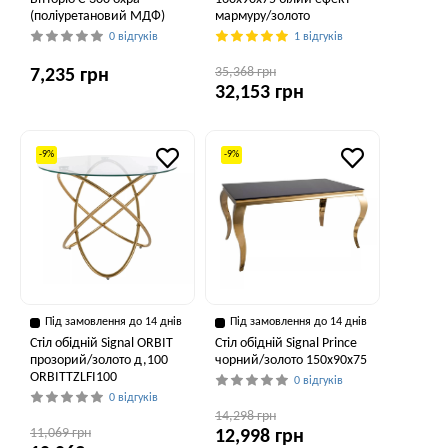
(поліуретановий МДФ)
мармуру/золото
0 відгуків
1 відгуків
35,368 грн
7,235 грн
32,153 грн
-9%
-9%
Під замовлення до 14 днів
Під замовлення до 14 днів
Стіл обідній Signal ORBIT
Стіл обідній Signal Prince
прозорий/золото д,100
чорний/золото 150x90x75
ORBITTZLFI100
0 відгуків
0 відгуків
14,298 грн
11,069 грн
12,998 грн