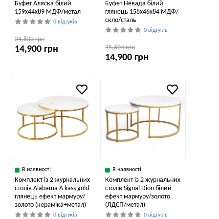
Буфет Аляска білий
Буфет Невада білий
159x44x89 МДФ/метал
глянець 158x46x84 МДФ/
скло/сталь
0 відгуків
0 відгуків
24,833 грн
35,604 грн
14,900 грн
14,900 грн
В наявності
В наявності
Комплект із 2 журнальних
Комплект із 2 журнальних
столів Alabama A kass gold
столів Signal Dion білий
глянець ефект мармуру/
ефект мармуру/золото
золото (кераміка+метал)
(ЛДСП/метал)
0 відгуків
0 відгуків