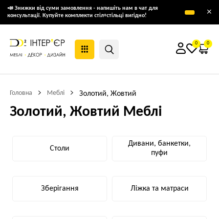
📣 Знижки від суми замовлення - напишіть нам в чат для
×
консультації. Купуйте комплекти стіл+стільці вигідно!
0
0
Головна
Меблі
Золотий, Жовтий
Золотий, Жовтий Меблі
Дивани, банкетки,
Столи
пуфи
Зберігання
Ліжка та матраси