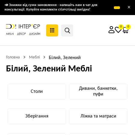
📣 Знижки від суми замовлення - напишіть нам в чат для
×
консультації. Купуйте комплекти стіл+стільці вигідно!
0
0
Головна
Меблі
Білий, Зелений
Білий, Зелений Меблі
Дивани, банкетки,
Столи
пуфи
Зберігання
Ліжка та матраси