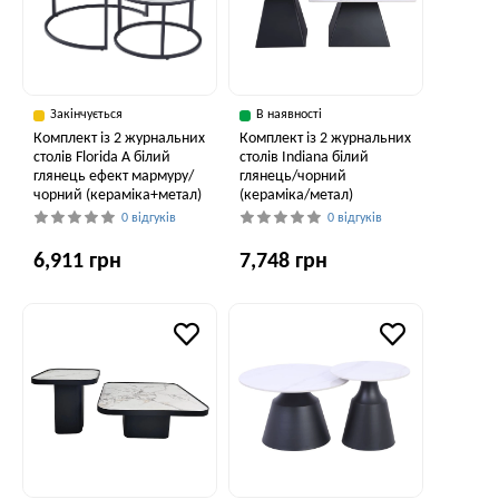
Закінчується
В наявності
Комплект із 2 журнальних
Комплект із 2 журнальних
столів Florida A білий
столів Indiana білий
глянець ефект мармуру/
глянець/чорний
чорний (кераміка+метал)
(кераміка/метал)
0 відгуків
0 відгуків
6,911 грн
7,748 грн