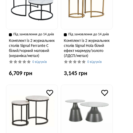
Під замовлення до 14 днів
Під замовлення до 14 днів
Комплект із 2 журнальних
Комплект із 2 журнальних
столів Signal Ferrante C
столів Signal Hola білий
білий/чорний матовий
ефект мармуру/золото
(кераміка/метал)
(ЛДСП/метал)
0 відгуків
0 відгуків
6,709 грн
3,145 грн