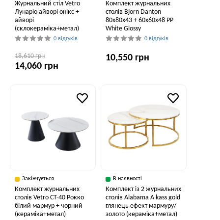
Журнальний стіл Vetro
Комплект журнальних
Лунаріо айворі онікс +
столів Bjorn Danton
айворі
80х80х43 + 60х60х48 PP
(склокераміка+метал)
White Glossy
0 відгуків
0 відгуків
18,610 грн
10,550 грн
14,060 грн
Закінчується
В наявності
Комплект журнальних
Комплект із 2 журнальних
столів Vetro CT-40 Рокко
столів Alabama A kass gold
білий мармур + чорний
глянець ефект мармуру/
(кераміка+метал)
золото (кераміка+метал)