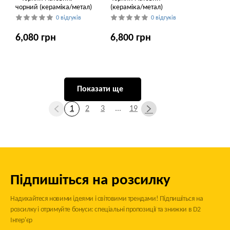
чорний (кераміка/метал)
(кераміка/метал)
0 відгуків
0 відгуків
6,080 грн
6,800 грн
Показати ще
1
2
3
...
19
Підпишіться на розсилку
Надихайтеся новими ідеями і світовими трендами! Підпишіться на
розсилку і отримуйте бонуси: спеціальні пропозиції та знижки в D2
Інтер'єр