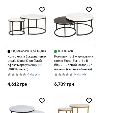
Під замовлення до 14 днів
В наявності
Комплект із 2 журнальних
Комплект із 2 журнальних
столів Signal Dion білий
столів Signal Ferrante B
ефект мармуру/чорний
білий + чорний матовий/
(ЛДСП/метал)
чорний (кераміка/метал)
0 відгуків
0 відгуків
4,612 грн
6,709 грн