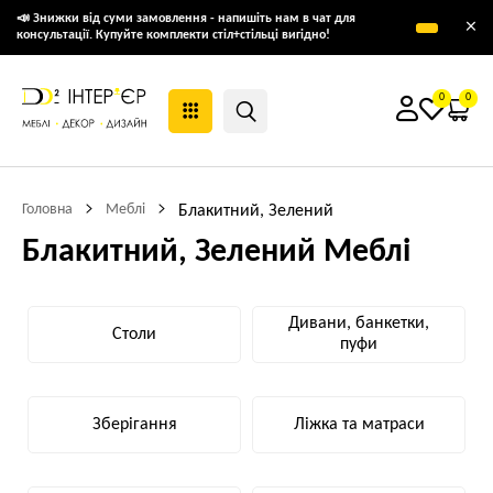
📣 Знижки від суми замовлення - напишіть нам в чат для
×
консультації. Купуйте комплекти стіл+стільці вигідно!
0
0
Головна
Меблі
Блакитний, Зелений
Блакитний, Зелений Меблі
Дивани, банкетки,
Столи
пуфи
Зберігання
Ліжка та матраси