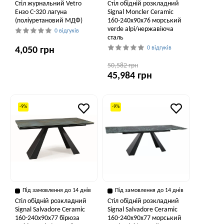
Стіл журнальний Vetro
Стіл обідній розкладний
Ензо C-320 лагуна
Signal Moncler Ceramic
(поліуретановий МДФ)
160-240x90x76 морський
verde alpi/нержавіюча
0 відгуків
сталь
0 відгуків
4,050 грн
50,582 грн
45,984 грн
-9%
-9%
Під замовлення до 14 днів
Під замовлення до 14 днів
Стіл обідній розкладний
Стіл обідній розкладний
Signal Salvadore Ceramic
Signal Salvadore Ceramic
160-240x90x77 бірюза
160-240x90x77 морський