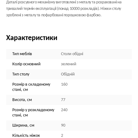
Деталі розсувного механізму виготовлені з металу та розраховані на
тривалий термін експлуатації (понад 10000 розкладів). Ніжки столу
зроблені з металу та пофарбовані порошковою фарбою.
Характеристики
Тип меблів
Столи обідні
Колір основний
зелений
Тип столу
Обідній
Розмір в складеному
160
стані, см
Висота, см
77
Розмір у розкладеному
240
стані, см
Ширина, см
90
Кількість ніжок
2