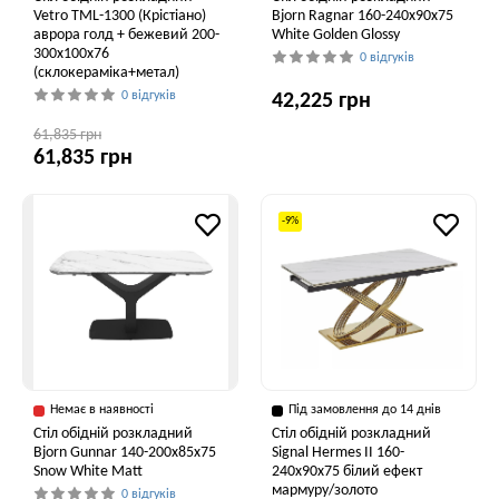
Vetro TML-1300 (Крістіано)
Bjorn Ragnar 160-240х90х75
аврора голд + бежевий 200-
White Golden Glossy
300x100x76
0 відгуків
(склокераміка+метал)
0 відгуків
42,225 грн
61,835 грн
61,835 грн
-9%
Немає в наявності
Під замовлення до 14 днів
Стіл обідній розкладний
Стіл обідній розкладний
Bjorn Gunnar 140-200х85х75
Signal Hermes II 160-
Snow White Matt
240x90x75 білий ефект
мармуру/золото
0 відгуків