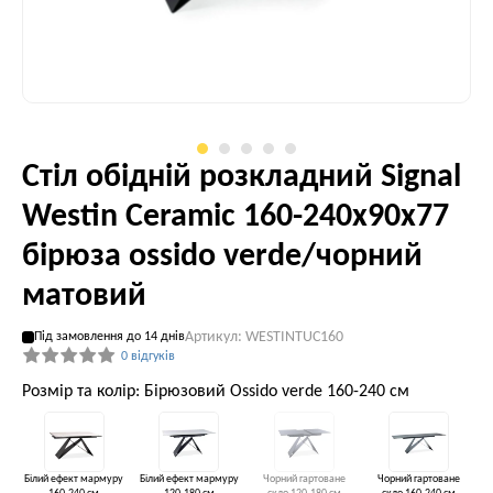
Стіл обідній розкладний Signal
Westin Ceramic 160-240x90x77
бірюза ossido verde/чорний
матовий
Артикул: WESTINTUC160
Під замовлення до 14 днів
0 відгуків
Розмір та колір: Бірюзовий Ossido verde 160-240 см
Білий ефект мармуру
Білий ефект мармуру
Чорний гартоване
Чорний гартоване