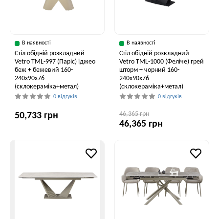
В наявності
В наявності
Стіл обідній розкладний
Стіл обідній розкладний
Vetro ТМL-997 (Паріс) іджео
Vetro ТМL-1000 (Феліче) грей
беж + бежевий 160-
шторм + чорний 160-
240x90x76
240x90x76
(склокераміка+метал)
(склокераміка+метал)
0 відгуків
0 відгуків
46,365 грн
50,733 грн
46,365 грн