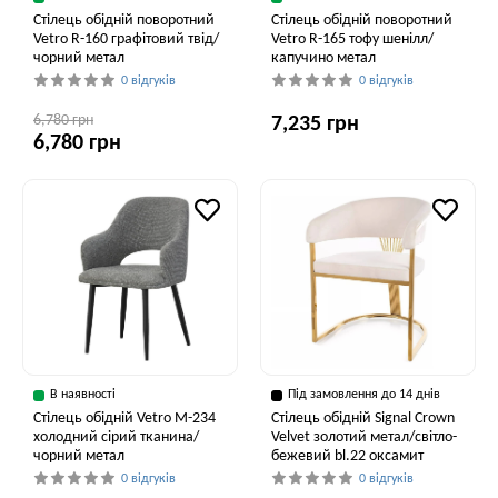
Стілець обідній поворотний
Стілець обідній поворотний
Vetro R-160 графітовий твід/
Vetro R-165 тофу шенілл/
чорний метал
капучино метал
0 відгуків
0 відгуків
6,780 грн
7,235 грн
6,780 грн
В наявності
Під замовлення до 14 днів
Стілець обідній Vetro M-234
Стілець обідній Signal Crown
холодний сірий тканина/
Velvet золотий метал/світло-
чорний метал
бежевий bl.22 оксамит
0 відгуків
0 відгуків