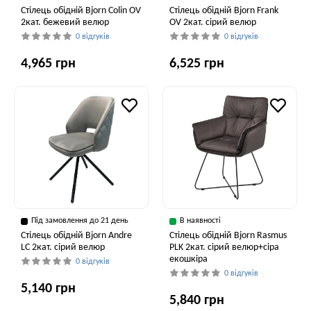
Стілець обідній Bjorn Colin OV
Стілець обідній Bjorn Frank
2кат. бежевий велюр
OV 2кат. сірий велюр
0 відгуків
0 відгуків
4,965 грн
6,525 грн
Під замовлення до 21 день
В наявності
Стілець обідній Bjorn Andre
Стілець обідній Bjorn Rasmus
LC 2кат. сірий велюр
PLK 2кат. сірий велюр+сіра
екошкіра
0 відгуків
0 відгуків
5,140 грн
5,840 грн