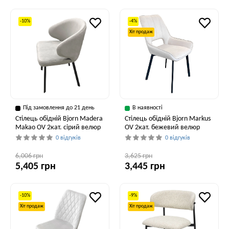
-10%
-4%
Хіт продаж
Під замовлення до 21 день
В наявності
Стілець обідній Bjorn Madera
Стілець обідній Bjorn Markus
Makao OV 2кат. сірий велюр
OV 2кат. бежевий велюр
0 відгуків
0 відгуків
6,006 грн
3,625 грн
5,405 грн
3,445 грн
-10%
-9%
Хіт продаж
Хіт продаж