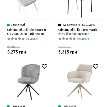
В наявності
Під замовлення до 21 день
Стілець обідній Bjorn Bart-R
Стілець обідній Bjorn Matrix
OV 2кат. молочний велюр
2кат. бежева рогожка
0 відгуків
0 відгуків
3,640 грн
5,905 грн
3,275 грн
5,315 грн
В наявності
В наявності