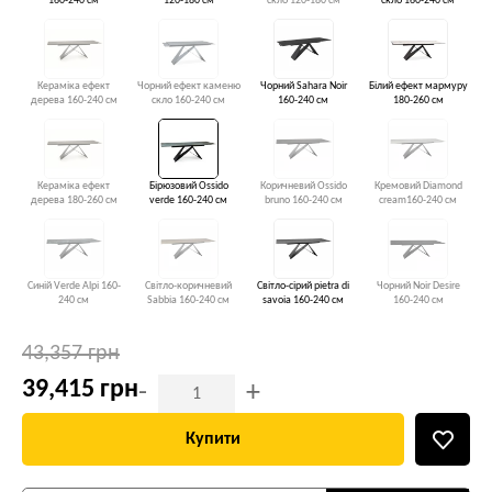
160-240 см
120-180 см
скло 120-180 см
скло 160-240 см
Кераміка ефект
Чорний ефект каменю
Чорний Sahara Noir
Білий ефект мармуру
дерева 160-240 см
скло 160-240 см
160-240 см
180-260 см
Кераміка ефект
Бірюзовий Ossido
Коричневий Ossido
Кремовий Diamond
дерева 180-260 см
verde 160-240 см
bruno 160-240 см
cream160-240 см
Синій Verde Alpi 160-
Світло-коричневий
Світло-сірий pietra di
Чорний Noir Desire
240 см
Sabbia 160-240 см
savoia 160-240 см
160-240 см
43,357 грн
39,415 грн
-
+
Купити