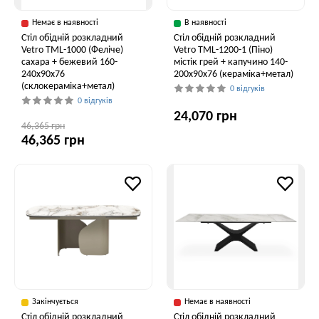
Немає в наявності
В наявності
Стіл обідній розкладний
Стіл обідній розкладний
Vetro ТМL-1000 (Феліче)
Vetro TML-1200-1 (Піно)
сахара + бежевий 160-
містік грей + капучино 140-
240x90x76
200x90x76 (кераміка+метал)
(склокераміка+метал)
0 відгуків
0 відгуків
24,070 грн
46,365 грн
46,365 грн
Закінчується
Немає в наявності
Стіл обідній розкладний
Стіл обідній розкладний