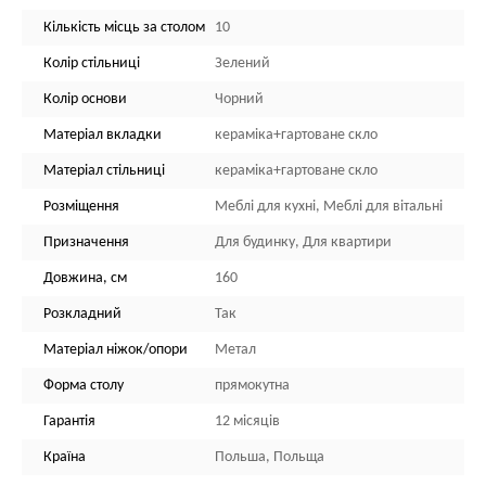
Кількість місць за столом
10
Колір стільниці
Зелений
Колір основи
Чорний
Матеріал вкладки
кераміка+гартоване скло
Матеріал стільниці
кераміка+гартоване скло
Розміщення
Меблі для кухні, Меблі для вітальні
Призначення
Для будинку, Для квартири
Довжина, см
160
Розкладний
Так
Матеріал ніжок/опори
Метал
Форма столу
прямокутна
Гарантія
12 місяців
Країна
Польша, Польща