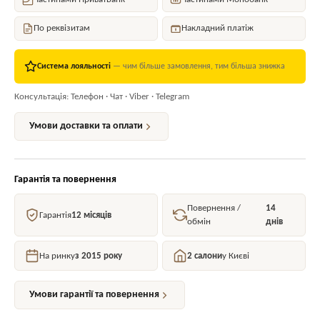
Частинами ПриватБанк
Частинами Монобанк
По реквізитам
Накладний платіж
Система лояльності
— чим більше замовлення, тим більша знижка
Консультація: Телефон · Чат · Viber · Telegram
Умови доставки та оплати
Гарантія та повернення
Повернення /
14
Гарантія
12 місяців
обмін
днів
На ринку
з 2015 року
2 салони
у Києві
Умови гарантії та повернення