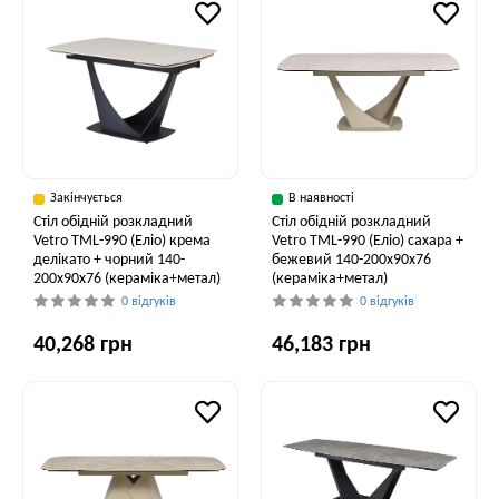
Закінчується
В наявності
Стіл обідній розкладний
Стіл обідній розкладний
Vetro TML-990 (Еліо) крема
Vetro ТМL-990 (Еліо) сахара +
делікато + чорний 140-
бежевий 140-200x90x76
200x90x76 (кераміка+метал)
(кераміка+метал)
0 відгуків
0 відгуків
40,268 грн
46,183 грн