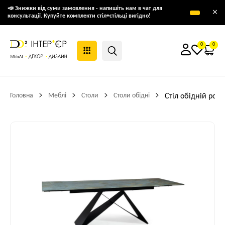
📣 Знижки від суми замовлення - напишіть нам в чат для
×
консультації. Купуйте комплекти стіл+стільці вигідно!
0
0
Головна
Меблі
Столи
Столи обідні
Стіл обідній роз