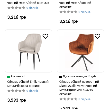
чорний метал/сірий оксамит
чорний метал/чорний
оксамит
0 відгуків
0 відгуків
3,216 грн
3,216 грн
В наявності
Під замовлення до 14 днів
Стілець обідній Emily чорний
Стілець обідній поворотний
метал/бежева тканина
Signal Azalia Velvet чорний
метал/цинамон bl.4215
0 відгуків
оксамит
0 відгуків
3,593 грн
5,241 грн