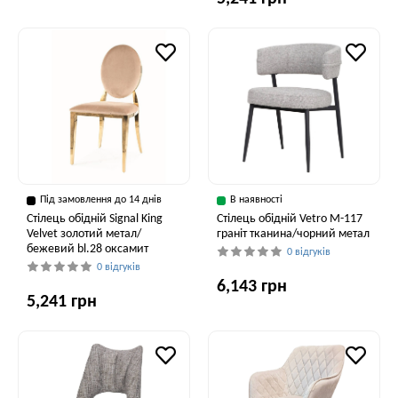
Під замовлення до 14 днів
В наявності
Стілець обідній Signal King
Стілець обідній Vetro M-117
Velvet золотий метал/
граніт тканина/чорний метал
бежевий bl.28 оксамит
0 відгуків
0 відгуків
6,143 грн
5,241 грн