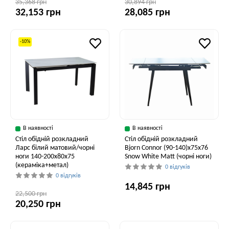
35,368 грн
30,894 грн
32,153 грн
28,085 грн
-10%
В наявності
В наявності
Стіл обідній розкладний
Стіл обідній розкладний
Ларс білий матовий/чорні
Bjorn Connor (90-140)х75х76
ноги 140-200x80x75
Snow White Matt (чорні ноги)
(кераміка+метал)
0 відгуків
0 відгуків
14,845 грн
22,500 грн
20,250 грн