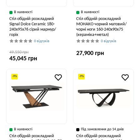
В наявності
В наявності
Стіл обідній розкладний
Стіл обідній розкладний
Signal Dolce Ceramic 180-
МОНАКО чорний матовий/
240x95x76 сірий мармур/
чорні ноги 160-240x90x75
горіх
(кераміка+метал)
0 відгуків
0 відгуків
49,550 грн
27,900 грн
45,045 грн
-9%
-9%
В наявності
Під замовлення до 14 днів
Стіл обідній розкладний
Стіл обідній розкладний