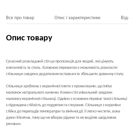
Все про товар
Опис і характеристики
Відгук
Опис товару
Сучасний розкладний стіл це пропозиція для людей, які цінують
елегантність та стиль. Головною перевагою є можливість розкласти
стільницю завдяки додатковим вставкам та збільшити довжину столу.
Стільниця зроблена з
керамічної плити
з прожилками, що імітує
малюнок натурального каменю. Кожен стіл унікальний завдяки
малюнку керамічної стільниці. Однією з основних переваг такої стільниці
є підвищена стійкість до подряпин та стирання. Стільниця з кераміки
стійка до перепадів температури та хімічної дії. Її легко чистити, вона
дуже гігієнічна, тому що не вбирає рідини та не виділяє шкідливих
речовин.