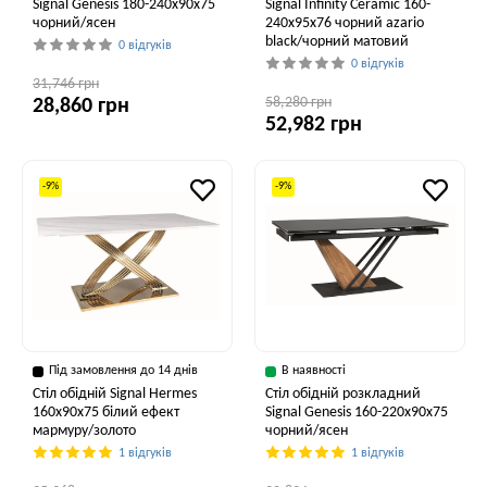
Signal Genesis 180-240x90x75
Signal Infinity Ceramic 160-
чорний/ясен
240x95x76 чорний azario
black/чорний матовий
0 відгуків
0 відгуків
31,746 грн
58,280 грн
28,860 грн
52,982 грн
-9%
-9%
Під замовлення до 14 днів
В наявності
Стіл обідній Signal Hermes
Стіл обідній розкладний
160x90x75 білий ефект
Signal Genesis 160-220x90x75
мармуру/золото
чорний/ясен
1 відгуків
1 відгуків