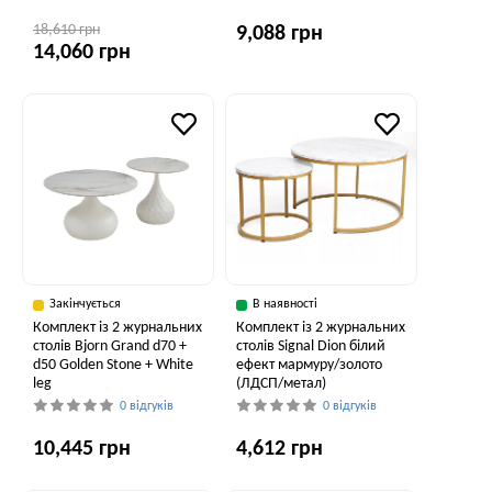
18,610 грн
9,088 грн
14,060 грн
Закінчується
В наявності
Комплект із 2 журнальних
Комплект із 2 журнальних
столів Bjorn Grand d70 +
столів Signal Dion білий
d50 Golden Stone + White
ефект мармуру/золото
leg
(ЛДСП/метал)
0 відгуків
0 відгуків
10,445 грн
4,612 грн