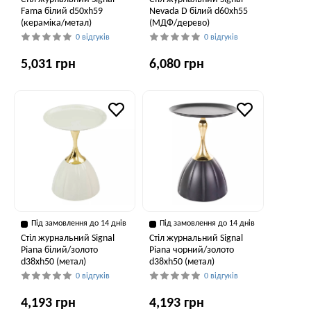
Fama білий d50хh59
Nevada D білий d60хh55
(кераміка/метал)
(МДФ/дерево)
0 відгуків
0 відгуків
5,031 грн
6,080 грн
Під замовлення до 14 днів
Під замовлення до 14 днів
Стіл журнальний Signal
Стіл журнальний Signal
Piana білий/золото
Piana чорний/золото
d38хh50 (метал)
d38хh50 (метал)
0 відгуків
0 відгуків
4,193 грн
4,193 грн