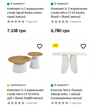
В наявності
В наявності
Комплект із 2 журнальних
Комплект із 2 журнальних
столів Signal Rodos світло-
столів Vetro CT-45 Беніто
сірий (метал)
білий + білий (метал)
0 відгуків
0 відгуків
7,338 грн
6,780 грн
-22%
Закінчується
В наявності
Комплект із 2 журнальних
Консоль Vetro Лунаріо
столів Vetro CT-50 Ютта
айворі онікс + айворі
дуб + білий (МДФ+метал)
(склокераміка+метал)
0 відгуків
0 відгуків