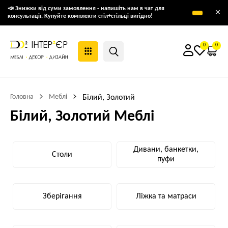
📣 Знижки від суми замовлення - напишіть нам в чат для
×
консультації. Купуйте комплекти стіл+стільці вигідно!
0
0
Головна
Меблі
Білий, Золотий
Білий, Золотий Меблі
Дивани, банкетки,
Столи
пуфи
Зберігання
Ліжка та матраси