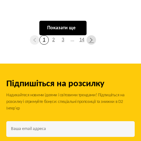
Показати ще
1
2
3
...
14
Підпишіться на розсилку
Надихайтеся новими ідеями і світовими трендами! Підпишіться на
розсилку і отримуйте бонуси: спеціальні пропозиції та знижки в D2
Інтер'єр