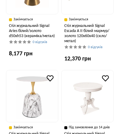
Закінчується
Закінчується
Стіл журнальний Signal
Стіл журнальний Signal
Aries білий/золото
Escada A II білий мармур/
d50хh53 (кераміка/метал)
золото 120х60х40 (скло/
метал)
0 відгуків
0 відгуків
8,177 грн
12,370 грн
Закінчується
Під замовлення до 14 днів
Стіл журнальний Signal
Стіл журнальний Signal