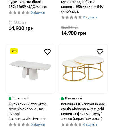
Буфет Аляска білий
Буфет Невада білий
159x44x89 МДФ/метал
глянець 158x46x84 МДФ/
скло/сталь
0 відгуків
0 відгуків
24,833 грн
35,604 грн
14,900 грн
14,900 грн
-24%
В наявності
В наявності
Журнальний стіл Vetro
Комплект із 2 журнальних
Лунаріо айворі онікс +
столів Alabama A kass gold
айворі
глянець ефект мармуру/
(склокераміка+метал)
золото (кераміка+метал)
0 відгуків
0 відгуків