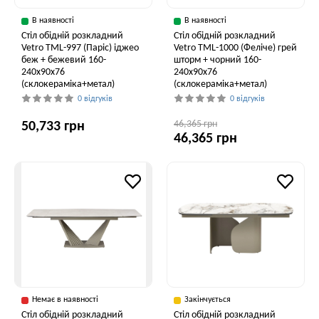
В наявності
В наявності
Стіл обідній розкладний
Стіл обідній розкладний
Vetro ТМL-997 (Паріс) іджео
Vetro ТМL-1000 (Феліче) грей
беж + бежевий 160-
шторм + чорний 160-
240x90x76
240x90x76
(склокераміка+метал)
(склокераміка+метал)
0 відгуків
0 відгуків
46,365 грн
50,733 грн
46,365 грн
Немає в наявності
Закінчується
Стіл обідній розкладний
Стіл обідній розкладний