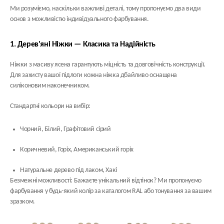
Ми розуміємо, наскільки важливі деталі, тому пропонуємо два види
основ з можливістю індивідуального фарбування.
1. Дерев'яні Ніжки — Класика та Надійність
Ніжки з
масиву ясена
гарантують міцність та довговічність конструкції.
Для захисту вашої підлоги кожна ніжка дбайливо оснащена
силіконовим наконечником.
Стандартні кольори на вибір:
Чорний, Білий, Графітовий сірий
Коричневий, Горіх, Американський горіх
Натуральне дерево під лаком, Хакі
Безмежні можливості:
Бажаєте унікальний відтінок? Ми пропонуємо
фарбування у будь-який колір за каталогом
RAL
або тонування за вашим
зразком.