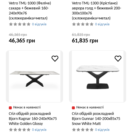
Vetro ТМL-1000 (Феліче)
Vetro TML-1300 (Крістіано)
сахара + бежевий 160-
аврора голд + бежевий 200-
240x90x76
300x100x76
(склокераміка+метал)
(склокераміка+метал)
0 відгуків
0 відгуків
46,365 грн
61,835 грн
46,365 грн
61,835 грн
Немає в наявності
Немає в наявності
Стіл обідній розкладний
Стіл обідній розкладний
Bjorn Ragnar 160-240х90х75
Bjorn Gunnar 140-200х85х75
White Golden Glossy
Snow White Matt
0 відгуків
0 відгуків