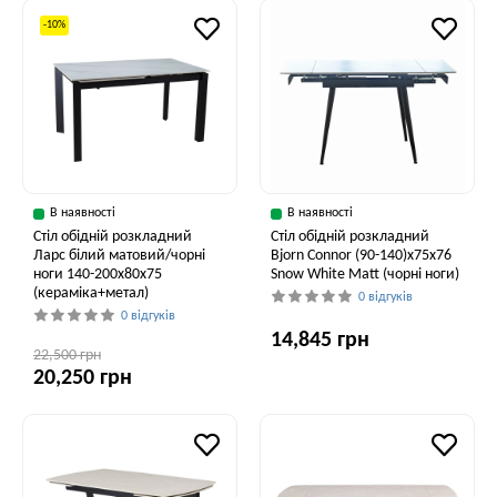
-10%
В наявності
В наявності
Стіл обідній розкладний
Стіл обідній розкладний
Ларс білий матовий/чорні
Bjorn Connor (90-140)х75х76
ноги 140-200x80x75
Snow White Matt (чорні ноги)
(кераміка+метал)
0 відгуків
0 відгуків
14,845 грн
22,500 грн
20,250 грн