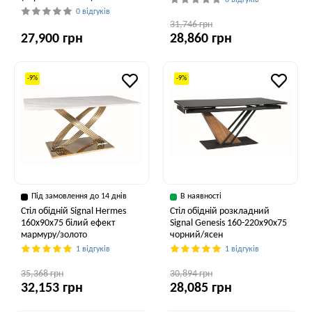
0 відгуків
0 відгуків
31,746 грн
27,900 грн
28,860 грн
-9%
-9%
Під замовлення до 14 днів
В наявності
Стіл обідній Signal Hermes
Стіл обідній розкладний
160x90x75 білий ефект
Signal Genesis 160-220x90x75
мармуру/золото
чорний/ясен
1 відгуків
1 відгуків
35,368 грн
30,894 грн
32,153 грн
28,085 грн