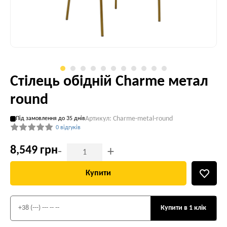
Стілець обідній Charme метал
round
Артикул: Charme-metal-round
Під замовлення до 35 днів
0 відгуків
8,549 грн
-
+
Купити
Купити в 1 клік