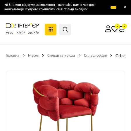
📣 Знижки від суми замовлення - напишіть нам в чат для
×
консультації. Купуйте комплекти стіл+стільці вигідно!
0
0
Головна
Меблі
Стільці та крісла
Стільці обідні
Стілець