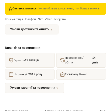
Система лояльності
— чим більше замовлення, тим більша знижка
Консультація: Телефон · Чат · Viber · Telegram
Умови доставки та оплати
Гарантія та повернення
Повернення /
14
Гарантія
12 місяців
обмін
днів
На ринку
з 2015 року
2 салони
у Києві
Умови гарантії та повернення