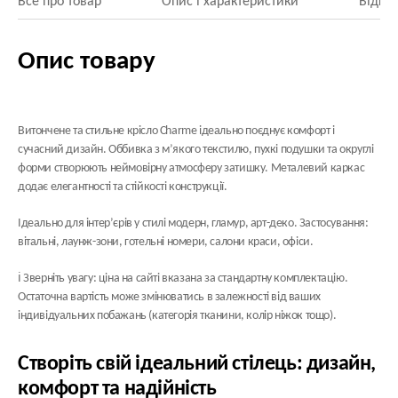
Все про товар
Опис і характеристики
Відгук
Опис товару
Витончене та стильне крісло Charme ідеально поєднує комфорт і
сучасний дизайн. Оббивка з м’якого текстилю, пухкі подушки та округлі
форми створюють неймовірну атмосферу затишку. Металевий каркас
додає елегантності та стійкості конструкції.
Ідеально для інтер’єрів у стилі модерн, гламур, арт-деко. Застосування:
вітальні, лаунж-зони, готельні номери, салони краси, офіси.
ℹ️
Зверніть увагу:
ціна на сайті вказана за стандартну комплектацію.
Остаточна вартість може змінюватись в залежності від ваших
індивідуальних побажань (категорія тканини, колір ніжок тощо).
Створіть свій ідеальний стілець: дизайн,
комфорт та надійність