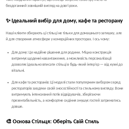
бездоганний зовнішній вигляд на довгі роки.
✨ Ідеальний вибір для дому, кафе та ресторану
Наші клієнти обирають ці стільці не тільки для домашнього затишку, але
й для створення атмосфери у комерційних просторах. І ось чому:
Для дому:
Це надійне рішення для родини. Міцна конструкція
витримує щоденні навантаження, а можливість персоналізації
дозволяє ідеально вписати стільці в будь-який інтер'єр — від кухні до
вітальні.
Для кафе та ресторанів:
Ці моделі стали популярним вибором серед
рестораторів завдяки своїй зносостійкості та стильному вигляду. Вони
витримують інтенсивний потік відвідувачів, зберігаючи
презентабельність, а комфортне сидіння змушує гостей затриматись
довше.
🎨 Основа Стільця: Оберіть Свій Стиль