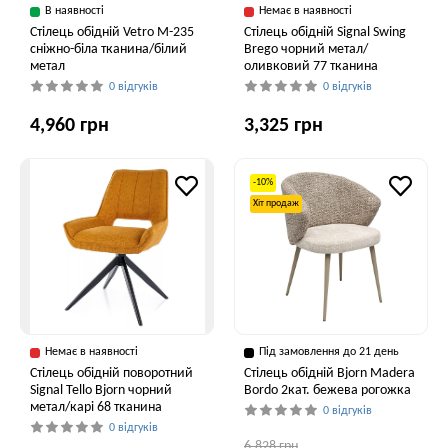
В наявності
Немає в наявності
Стілець обідній Vetro M-235
Стілець обідній Signal Swing
сніжно-біла тканина/білий
Brego чорний метал/
метал
оливковий 77 тканина
0 відгуків
0 відгуків
4,960 грн
3,325 грн
-10%
Хіт продаж
Немає в наявності
Під замовлення до 21 день
Стілець обідній поворотний
Стілець обідній Bjorn Madera
Signal Tello Bjorn чорний
Bordo 2кат. бежева рогожка
метал/карі 68 тканина
0 відгуків
0 відгуків
6,828 грн