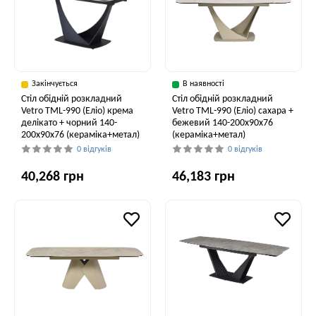
Закінчується
В наявності
Стіл обідній розкладний
Стіл обідній розкладний
Vetro TML-990 (Еліо) крема
Vetro ТМL-990 (Еліо) сахара +
делікато + чорний 140-
бежевий 140-200x90x76
200x90x76 (кераміка+метал)
(кераміка+метал)
0 відгуків
0 відгуків
40,268 грн
46,183 грн