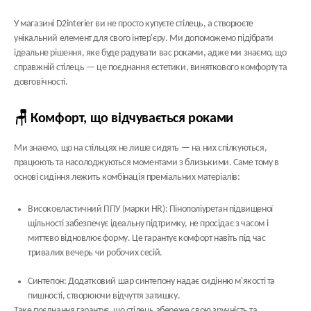
У магазині D2interier ви не просто купуєте стілець, а створюєте
унікальний елемент для свого інтер'єру. Ми допоможемо підібрати
ідеальне рішення, яке буде радувати вас роками, адже ми знаємо, що
справжній стілець — це поєднання естетики, виняткового комфорту та
довговічності.
🪑 Комфорт, що відчувається роками
Ми знаємо, що на стільцях не лише сидять — на них спілкуються,
працюють та насолоджуються моментами з близькими. Саме тому в
основі сидіння лежить комбінація преміальних матеріалів:
Високоеластичний ППУ (марки HR):
Пінополіуретан підвищеної
щільності забезпечує ідеальну підтримку, не просідає з часом і
миттєво відновлює форму. Це гарантує комфорт навіть під час
тривалих вечерь чи робочих сесій.
Синтепон:
Додатковий шар синтепону надає сидінню м'якості та
пишності, створюючи відчуття затишку.
Таке поєднання гарантує, що стілець збереже свою зручність та